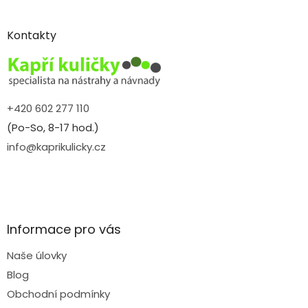
á
p
a
Kontakty
t
í
+420 602 277 110
(Po-So, 8-17 hod.)
info@kaprikulicky.cz
Informace pro vás
Naše úlovky
Blog
Obchodní podmínky