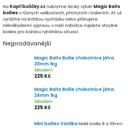
Na
Kapříkuličky.cz
nabízíme široký výběr
Magic Baits
boilies
v různých velikostech, příchutích i baleních. Ať už
vyrážíte na krátkou vycházku nebo plánujete
několikadenní výpravu, v naší nabídce najdete vhodné
boilies pro každou rybářskou situaci.
Nejprodávanější
Magic Baits Boilie chobotnice játra
20mm 1kg
Skladem
225 Kč
Magic Baits Boilie chobotnice játra
24mm 1kg
Skladem
225 Kč
Mini boilies Vanilka
Malé boilie 8 a 10mm