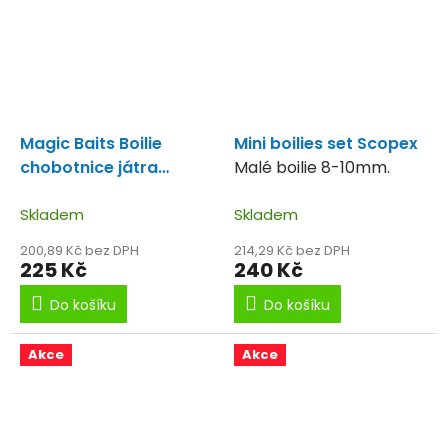
Magic Baits Boilie
Mini boilies set Scopex
chobotnice játra
Malé boilie 8-10mm.
24mm 1kg
Skladem
Skladem
200,89 Kč bez DPH
214,29 Kč bez DPH
225 Kč
240 Kč
Do košíku
Do košíku
Akce
Akce