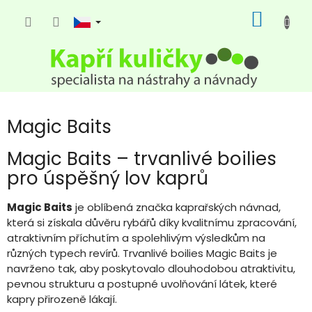
Přejít
NÁKUP
na
KOŠÍK
obsah
Magic Baits
Magic Baits – trvanlivé boilies
pro úspěšný lov kaprů
Magic Baits
je oblíbená značka kaprařských návnad,
která si získala důvěru rybářů díky kvalitnímu zpracování,
atraktivním příchutím a spolehlivým výsledkům na
různých typech revírů. Trvanlivé boilies Magic Baits je
navrženo tak, aby poskytovalo dlouhodobou atraktivitu,
pevnou strukturu a postupné uvolňování látek, které
kapry přirozeně lákají.