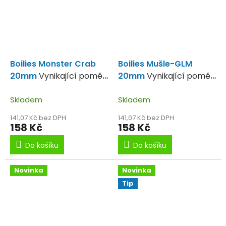
Boilies Monster Crab
Boilies Mušle-GLM
20mm
Vynikající poměr
20mm
Vynikající poměr
kvalita-cena.
kvalita-cena-
Skladem
Skladem
141,07 Kč bez DPH
141,07 Kč bez DPH
158 Kč
158 Kč
Do košíku
Do košíku
Novinka
Novinka
Tip