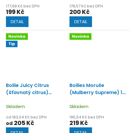
177,68 Kč bez DPH
178,57 Kč bez DPH
199 Kč
200 Kč
DETAIL
DETAIL
Novinka
Novinka
Tip
Boilie Juicy Citrus
Boilies Moruše
(šťavnatý citrus)
(Mulberry Supreme) 1
Novinka 2022
kg
Extra vonící
Skladem
dvoubarevné bouilies
Skladem
moruše.
od 183,04 Kč bez DPH
195,54 Kč bez DPH
205 Kč
219 Kč
od
DETAIL
DETAIL