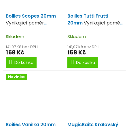
Boilies Scopex 20mm
Boilies Tutti Frutti
Vynikající poměr
20mm
Vynikající poměr
kvalita-cena.
kvalita-cena.
Skladem
Skladem
141,07 Kč bez DPH
141,07 Kč bez DPH
158 Kč
158 Kč
Do košíku
Do košíku
Novinka
Boilies Vanilka 20mm
MagicBaits Královský