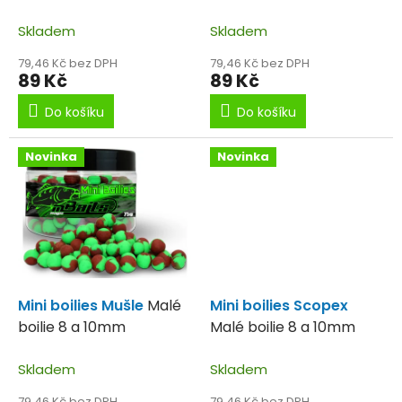
k
průměrech 8 a 10mm
10mm
t
Skladem
Skladem
ů
79,46 Kč bez DPH
79,46 Kč bez DPH
89 Kč
89 Kč
Do košíku
Do košíku
Novinka
Novinka
Mini boilies Mušle
Malé
Mini boilies Scopex
boilie 8 a 10mm
Malé boilie 8 a 10mm
Skladem
Skladem
79,46 Kč bez DPH
79,46 Kč bez DPH