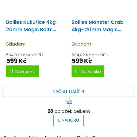
Boilies Kukuřice 4kg-
Boilies Monster Crab
20mm Magic Baits
4kg- 20mm Magic
Boilie v praktickém
Baits
Boilie v praktickém
kyblíku.
Skladem
kyblíku.
Skladem
534,82 Kč bez DPH
534,82 Kč bez DPH
599 Kč
599 Kč
Do košíku
Do košíku
NAČÍST DALŠÍ 4
S
1
2
t
O
r
28
položek celkem
v
á
l
n
NAHORU
k
á
o
d
v