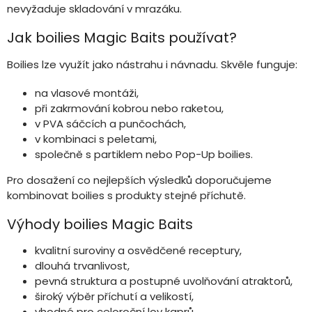
nevyžaduje skladování v mrazáku.
Jak boilies Magic Baits používat?
Boilies lze využít jako nástrahu i návnadu. Skvěle funguje:
na vlasové montáži,
při zakrmování kobrou nebo raketou,
v PVA sáčcích a punčochách,
v kombinaci s peletami,
společně s partiklem nebo Pop-Up boilies.
Pro dosažení co nejlepších výsledků doporučujeme
kombinovat boilies s produkty stejné příchutě.
Výhody boilies Magic Baits
kvalitní suroviny a osvědčené receptury,
dlouhá trvanlivost,
pevná struktura a postupné uvolňování atraktorů,
široký výběr příchutí a velikostí,
vhodné pro celoroční lov kaprů,