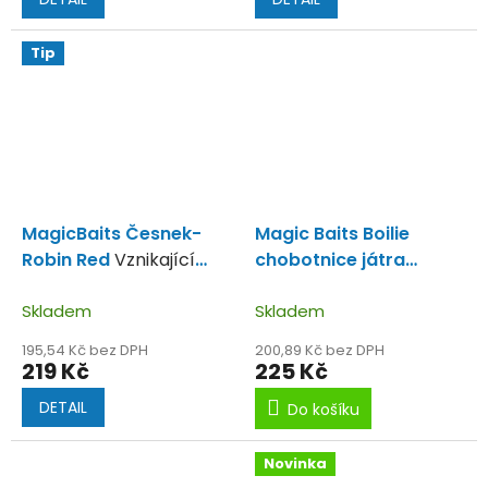
Tip
MagicBaits Česnek-
Magic Baits Boilie
Robin Red
Vznikající
chobotnice játra
boilie na podzimní
20mm 1kg
chytání.
Skladem
Skladem
195,54 Kč bez DPH
200,89 Kč bez DPH
219 Kč
225 Kč
DETAIL
Do košíku
Novinka