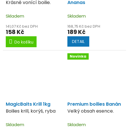
Krásně vonící boilie.
Ananas
Skladem
Skladem
141,07 Kč bez DPH
168,75 Kč bez DPH
158 Kč
189 Kč
DETAIL
Do košíku
Novinka
MagicBaits Krill 1kg
Premium boilies Banán
Boilies krill, korýš, ryba
Velký obsah esence.
Skladem
Skladem