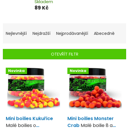
Skladem
89 Kč
Ř
a
Nejlevnější
Nejdražší
Nejprodávanější
Abecedně
z
e
n
OTEVŘÍT FILTR
í
p
V
r
Novinka
Novinka
ý
o
p
d
i
u
s
k
p
t
r
ů
o
d
Mini boilies Kukuřice
Mini boilies Monster
u
Malé boilies o
Crab
Malé boilie 8 a