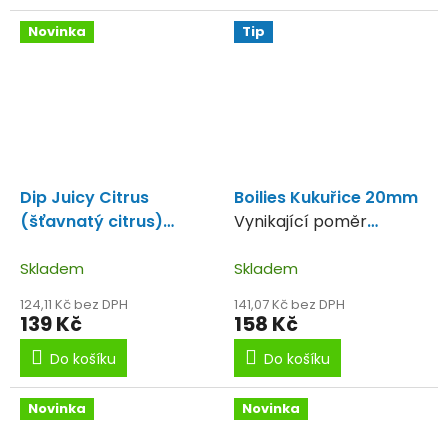
Novinka
Tip
Dip Juicy Citrus
Boilies Kukuřice 20mm
(šťavnatý citrus)
Vynikající poměr
100ml
Novinka 2021
kvalita-cena.
Skladem
Skladem
124,11 Kč bez DPH
141,07 Kč bez DPH
139 Kč
158 Kč
Do košíku
Do košíku
Novinka
Novinka