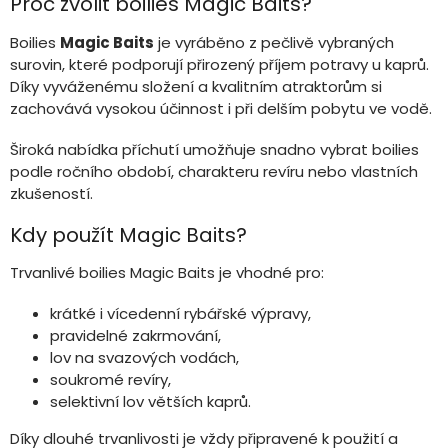
a
Proč zvolit boilies Magic Baits?
á
c
n
í
Boilies
Magic Baits
je vyráběno z pečlivě vybraných
í
p
surovin, které podporují přirozený příjem potravy u kaprů.
r
Díky vyváženému složení a kvalitním atraktorům si
v
zachovává vysokou účinnost i při delším pobytu ve vodě.
k
y
Široká nabídka příchutí umožňuje snadno vybrat boilies
v
ý
podle ročního období, charakteru revíru nebo vlastních
p
zkušeností.
i
s
Kdy použít Magic Baits?
u
Trvanlivé boilies Magic Baits je vhodné pro:
krátké i vícedenní rybářské výpravy,
pravidelné zakrmování,
lov na svazových vodách,
soukromé revíry,
selektivní lov větších kaprů.
Díky dlouhé trvanlivosti je vždy připravené k použití a