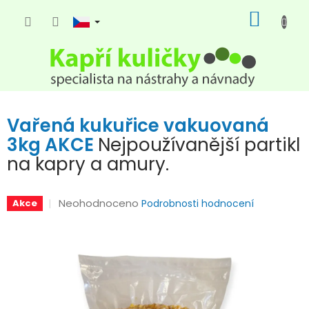
Přejít
NÁKUP
na
KOŠÍK
obsah
Vařená kukuřice vakuovaná
3kg AKCE
Nejpoužívanější partikl
na kapry a amury.
Průměrné
Neohodnoceno
Akce
Podrobnosti hodnocení
hodnocení
produktu
je
0,0
z
5
hvězdiček.