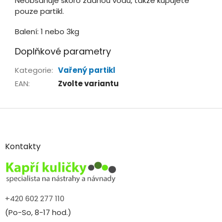
Neobsahuje skoro žádnou vodu, takže kupujete
pouze partikl.
Balení: 1 nebo 3kg
Doplňkové parametry
Kategorie
:
Vařený partikl
EAN
:
Zvolte variantu
Z
á
p
a
Kontakty
t
í
+420 602 277 110
(Po-So, 8-17 hod.)