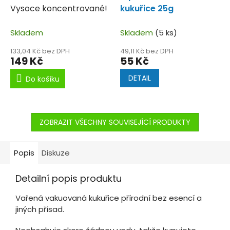
Vysoce koncentrované!
kukuřice 25g
Skladem
Skladem
(5 ks)
133,04 Kč bez DPH
49,11 Kč bez DPH
149 Kč
55 Kč
DETAIL
Do košíku
ZOBRAZIT VŠECHNY SOUVISEJÍCÍ PRODUKTY
Popis
Diskuze
Detailní popis produktu
Vařená vakuovaná kukuřice přírodní bez esencí a
jiných přísad.