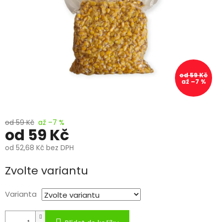
od 59 Kč
až –7 %
od 59 Kč
až –7 %
od
59 Kč
od
52,68 Kč
bez DPH
Měrná
Zvolte variantu
cena:
Varianta