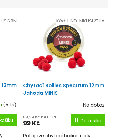
HS12BN
Kód:
UND-MKHS12TKA
m 12mm
Chytací Boilies Spectrum 12mm
Jahoda MINIS
em
(5 ks)
Na dotaz
88,39 Kč bez DPH
košíku
Do košíku
99 Kč
dy
Potápivé chytací boilies řady