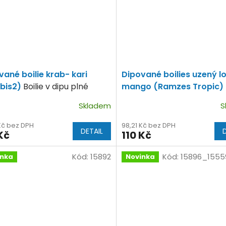
vané boilie krab- kari
Dipované boilies uzený l
bis2)
Boilie v dipu plné
mango (Ramzes Tropic)
tních surovin.
dipu plné kvalitních surovi
Skladem
S
 Kč bez DPH
98,21 Kč bez DPH
DETAIL
Kč
110 Kč
Kód:
15892
Kód:
15896_1555
inka
Novinka