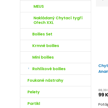
z
MEUS
e
n
V
í
Nakládaný Chytací tygří
ý
Ořech XXL
p
p
r
i
o
s
Boilies Set
d
p
u
r
Krmné boilies
k
o
t
d
Mini boilies
ů
u
Chyt
k
Rohlíkové boilies
t
Anan
ů
Foukané nástrahy
88,39
Pelety
99 
Partikl
Potáp