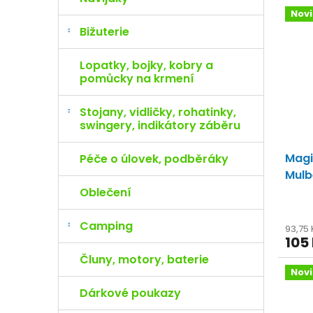
Nov
Bižuterie
Lopatky, bojky, kobry a
pomůcky na krmení
Stojany, vidličky, rohatinky,
swingery, indikátory záběru
Magi
Péče o úlovek, podběráky
Mulb
boil
Oblečení
prov
Camping
93,75
105
Čluny, motory, baterie
Nov
Dárkové poukazy