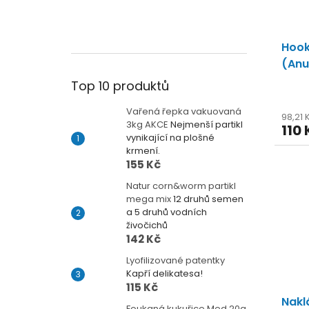
Hook 
(Anu
kvali
Top 10 produktů
Vařená řepka vakuovaná
98,21
3kg AKCE
Nejmenší partikl
110 
vynikající na plošné
krmení.
155 Kč
Natur corn&worm partikl
mega mix
12 druhů semen
a 5 druhů vodních
živočichů
142 Kč
Lyofilizované patentky
Kapří delikatesa!
115 Kč
Nakl
Foukaná kukuřice Med 20g