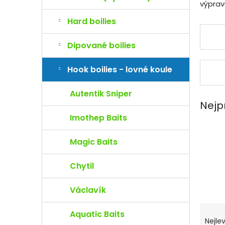
e
výprav
l
Hard boilies
Dipované boilies
Hook boilies - lovné koule
Autentik Sniper
Nejp
Imothep Baits
Magic Baits
Chytil
Václavík
Ř
Aquatic Baits
a
Nejlev