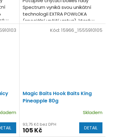
dy
Potápivé chytací boilies řady
tní
Spectrum vyniká svou unikátní
A
technologií EXTRA POWŁOKA
rá v
(speciální vnější vrstva), která v
sobě uzavírá dvojnásobné
5910103
Kód:
15966_1555910105
ch...
množství chuťových a vonných...
uicy
Magic Baits Hook Baits King
Pineapple 80g
kladem
Skladem
93,75 Kč bez DPH
DETAIL
DETAIL
105 Kč