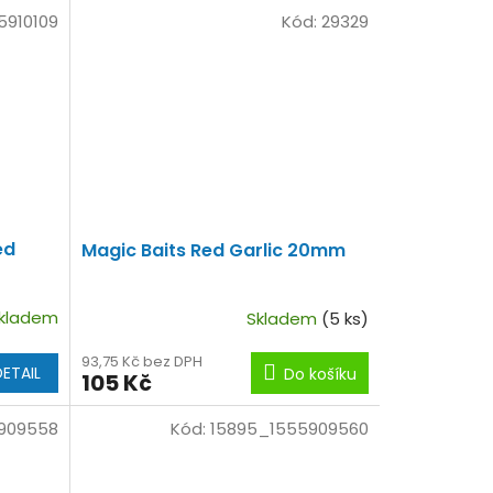
5910109
Kód:
29329
ed
Magic Baits Red Garlic 20mm
kladem
Skladem
(5 ks)
93,75 Kč bez DPH
DETAIL
Do košíku
105 Kč
909558
Kód:
15895_1555909560