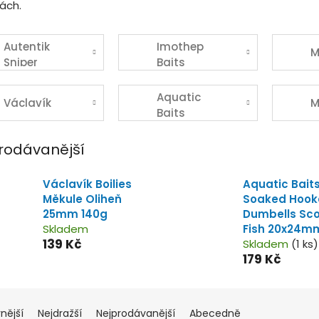
ách.
Autentik
Imothep
M
Sniper
Baits
Aquatic
Václavík
M
Baits
rodávanější
Václavík Boilies
Aquatic Bait
Měkule Oliheň
Soaked Hook
25mm 140g
Dumbells Sc
Skladem
Fish 20x24m
139 Kč
Skladem
(1 ks)
179 Kč
nější
Nejdražší
Nejprodávanější
Abecedně