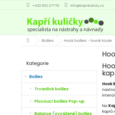
Přejít
+420 602 277 110
info@kaprikulicky.cz
na
obsah
Boilies
Hook boilies - lovné koule
Domů
P
Hoo
o
Přeskočit
s
Kategorie
Hoo
kategorie
t
r
kap
a
Boilies
n
Hook B
n
Trvanlivé boilies
nastra
í
intenz
p
Plovoucí boilies Pop-up
a
Na
Kap
n
kaprů 
Balance (vyvážené) boilies