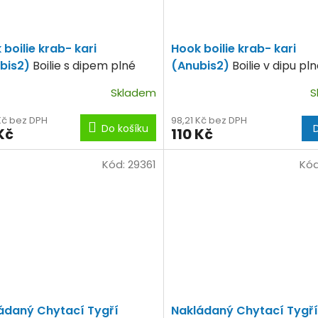
boilie krab- kari
Hook boilie krab- kari
bis2)
Boilie s dipem plné
(Anubis2)
Boilie v dipu pl
tních surovin.
kvalitních surovin.
Skladem
S
 Kč bez DPH
98,21 Kč bez DPH
Do košíku
Kč
110 Kč
Kód:
29361
Kó
ádaný Chytací Tygří
Nakládaný Chytací Tygří