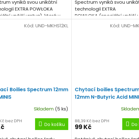
rum vyniká svou unikátní
Spectrum vyniká svou uniká
nologií EXTRA POWŁOKA
technologií EXTRA
iální vnější vrstva), která v
POWŁOKA (speciální vnější v
 uzavírá dvojnásobné
která v sobě
Kód:
UND-MKHS12KL
Kód:
UND-MK
tví chuťových a vonných...
uzavírá dvojnásobné...
ací Boilies Spectrum 12mm
Chytací boilies Spectru
 MINIS
12mm N-Butyric Acid MIN
Skladem
(5 ks)
Sklad
 Kč bez DPH
88,39 Kč bez DPH
Do košíku
Do 
Kč
99 Kč