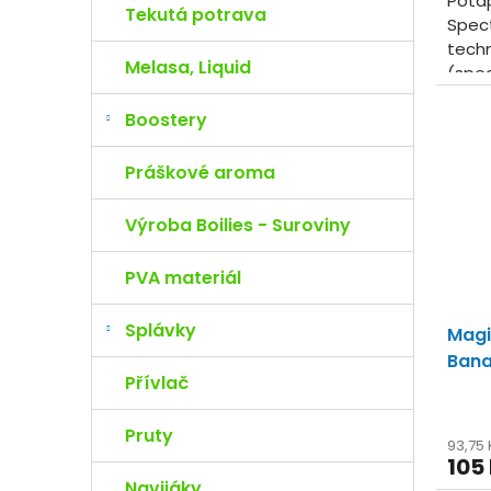
Potáp
Tekutá potrava
Spect
tech
Melasa, Liquid
(spec
sobě
Boostery
množs
Práškové aroma
Výroba Boilies - Suroviny
PVA materiál
Splávky
Magi
Bana
Přívlač
Pruty
93,75
105
Navijáky