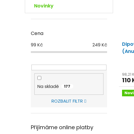
Novinky
Cena
Dipo
99
Kč
249
Kč
(Anu
kvali
98,21
110 
Na skladě
177
Nov
ROZBALIT FILTR
Přijímáme online platby