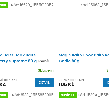
Kód:
16679_1555910357
Kód:
15968_155
inka
c Baits Hook Baits
Magic Baits Hook Baits R
erry Supreme 80 g
Lovné
Garlic 80g
ies Moruše dvoubarevné
Skladem
S
edení.
 Kč bez DPH
93,75 Kč bez DPH
DETAIL
 Kč
105 Kč
Kód:
8138_1555858965
Kód:
15894_1555
inka
Novinka