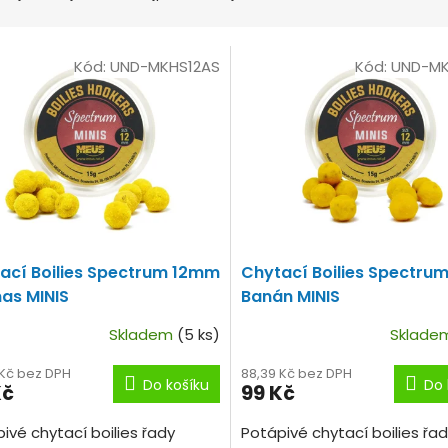
Kód:
UND-MKHS12AS
Kód:
UND-MK
ací Boilies Spectrum 12mm
Chytací Boilies Spectru
as MINIS
Banán MINIS
Skladem
(5 ks)
Sklad
 Kč bez DPH
88,39 Kč bez DPH
Do košíku
Do 
Kč
99 Kč
ivé chytací boilies řady
Potápivé chytací boilies řa