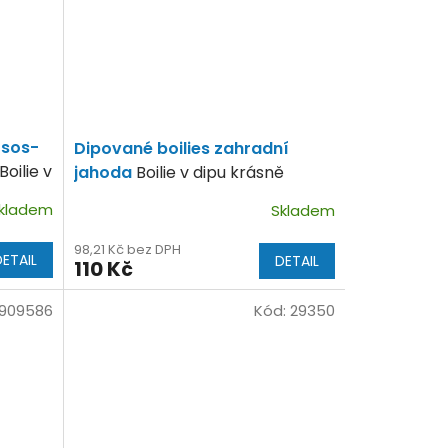
osos-
Dipované boilies zahradní
Boilie v
jahoda
Boilie v dipu krásně
n.
vonící po jahodách.
kladem
Skladem
98,21 Kč bez DPH
DETAIL
DETAIL
110 Kč
909586
Kód:
29350