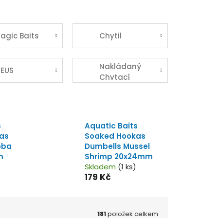
agic Baits
Chytil
Nakládaný
EUS
Chytací
tygří Ořech
XXL
s
Aquatic Baits
as
Soaked Hookas
oba
Dumbells Mussel
m
Shrimp 20x24mm
Skladem
(1 ks)
179 Kč
181
položek celkem