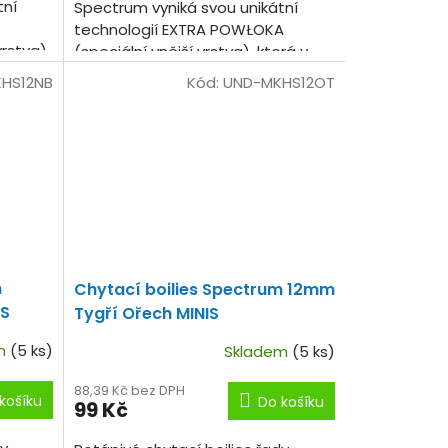
tní
Spectrum vyniká svou unikátní
technologií EXTRA POWŁOKA
rstva),
(speciální vnější vrstva), která v
sobě uzavírá dvojnásobné
HS12NB
Kód:
UND-MKHS12OT
množství chuťových a vonných...
m
Chytací boilies Spectrum 12mm
IS
Tygří Ořech MINIS
em
(5 ks)
Skladem
(5 ks)
88,39 Kč bez DPH
košíku
Do košíku
99 Kč