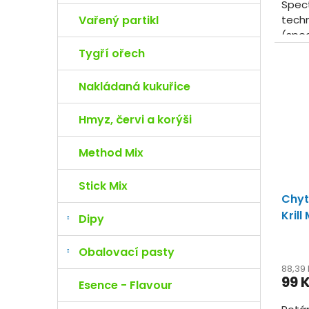
Spect
Vařený partikl
tech
(spec
sobě
Tygří ořech
množs
Nakládaná kukuřice
Hmyz, červi a korýši
Method Mix
Stick Mix
Chyt
Krill
Dipy
Obalovací pasty
88,39
99 
Esence - Flavour