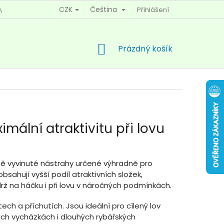
CZK
Čeština
Přihlášení
MÍNKY OCHRANY OSOBNÍCH ÚDAJŮ
KONTAKTY
NÁKUPNÍ
Prázdný košík
KOŠÍK
mální atraktivitu při lovu
lně vyvinuté nástrahy určené výhradně pro
ahují vyšší podíl atraktivních složek,
drž na háčku i při lovu v náročných podmínkách.
tech a příchutích. Jsou ideální pro cílený lov
kých vycházkách i dlouhých rybářských