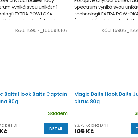
ivé chytací boilies řady
Potápivé chytací boilies řa
rum vyniká svou unikátní
Spectrum vyniká svou uniká
nologií EXTRA POWŁOKA
technologií EXTRA POWŁOK
iální vnější vrstva), která v
(speciální vnější vrstva), kte
 uzavírá dvojnásobné
sobě uzavírá dvojnásobné
Kód:
15967_1555910107
Kód:
15965_155
tví chuťových a vonných...
množství chuťových a vonný
c Baits Hook Baits Captain
Magic Baits Hook Baits J
na 80g
citrus 80g
Skladem
S
 Kč bez DPH
93,75 Kč bez DPH
DETAIL
 Kč
105 Kč