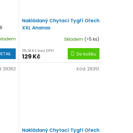
Nakládaný Chytací Tygří Ořech
né
XXL Ananas
kladem
Skladem
(>5 ks)
115,18 Kč bez DPH
DETAIL
Do košíku
129 Kč
d:
29362
Kód:
29351
Nakládaný Chytací Tygří Ořech