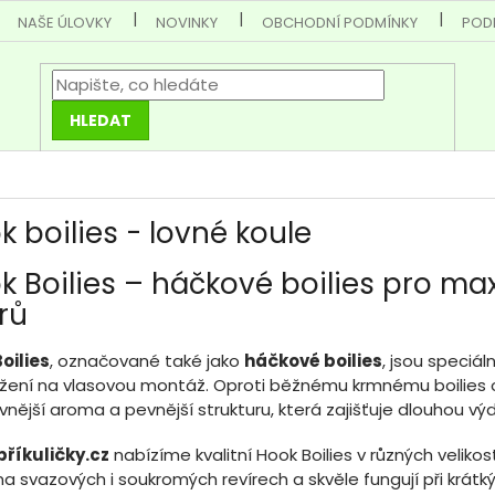
NAŠE ÚLOVKY
NOVINKY
OBCHODNÍ PODMÍNKY
POD
HLEDAT
k boilies - lovné koule
k Boilies – háčkové boilies pro maxi
rů
oilies
, označované také jako
háčkové boilies
, jsou speciá
žení na vlasovou montáž. Oproti běžnému krmnému boilies obs
ivnější aroma a pevnější strukturu, která zajišťuje dlouhou vý
říkuličky.cz
nabízíme kvalitní Hook Boilies v různých velikos
na svazových i soukromých revírech a skvěle fungují při krát