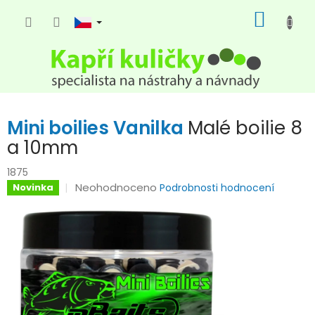
Přejít
NÁKUP
na
KOŠÍK
obsah
Mini boilies Vanilka
Malé boilie 8
a 10mm
1875
Průměrné
Neohodnoceno
Novinka
Podrobnosti hodnocení
hodnocení
produktu
je
0,0
z
5
hvězdiček.