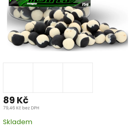
89 Kč
79,46 Kč bez DPH
Měrná
Skladem
cena: