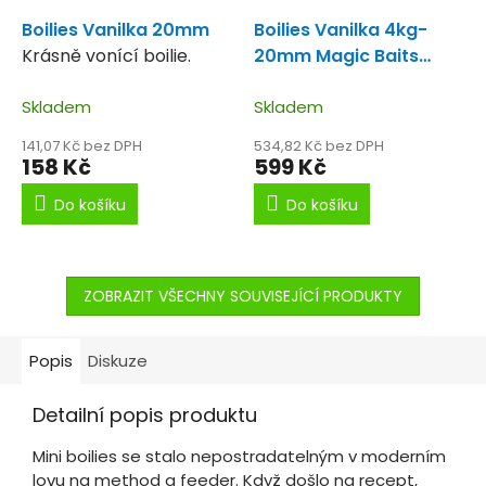
Boilies Vanilka 20mm
Boilies Vanilka 4kg-
Krásně vonící boilie.
20mm Magic Baits
Boilie v praktickém
Skladem
kyblíku.
Skladem
141,07 Kč bez DPH
534,82 Kč bez DPH
158 Kč
599 Kč
Do košíku
Do košíku
ZOBRAZIT VŠECHNY SOUVISEJÍCÍ PRODUKTY
Popis
Diskuze
Detailní popis produktu
Mini boilies se stalo nepostradatelným v moderním
lovu na method a feeder. Když došlo na recept,