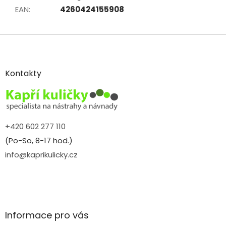
EAN
:
4260424155908
Z
á
p
a
Kontakty
t
í
+420 602 277 110
(Po-So, 8-17 hod.)
info@kaprikulicky.cz
Informace pro vás