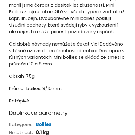
mohli jsme čerpat z desítek let zkušeností. Mini
Boilies zaujme okamžitě ve všech typech vod, ať už
kapr, lín, cejn. Dvoubarevné mini boilies posilují
vizuální podněty, které svádějí ryby k vyzkoušeníí,
ale nejen to může přinést požadovaný úspěch.
Od dobré návnady nemůžete čekat víc! Dodáváno
v těsně uzavíratelné šroubovací krabici. Dostupné v
různých variantách. Mini boilies se skládá ze směsi o
průměru 10 a 8 mm.
Obsah: 75g
Průměr boilies: 8/10 mm
Potápivé
Doplňkové parametry
Kategorie
:
Boilies
Hmotnost
:
0.1 kg