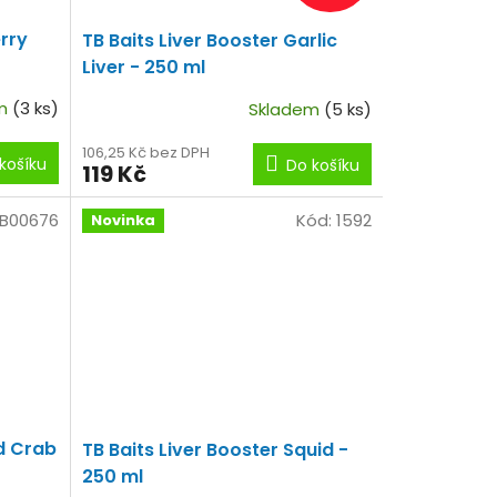
rry
TB Baits Liver Booster Garlic
Liver - 250 ml
em
(3 ks)
Skladem
(5 ks)
106,25 Kč bez DPH
košíku
Do košíku
119 Kč
B00676
Kód:
1592
Novinka
ed Crab
TB Baits Liver Booster Squid -
250 ml