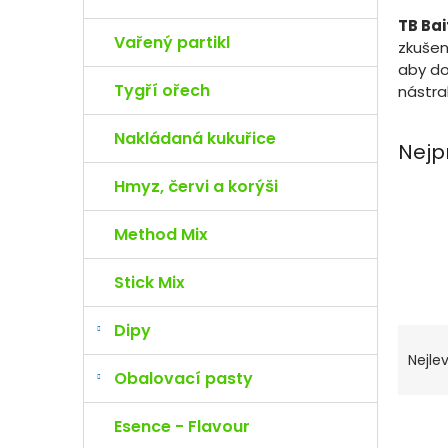
e
l
TB Bai
Vařený partikl
zkušen
aby do
Tygří ořech
nástra
Nakládaná kukuřice
Nejp
Hmyz, červi a korýši
Method Mix
Stick Mix
Dipy
Ř
a
Nejlev
z
Obalovací pasty
e
n
V
Esence - Flavour
í
ý