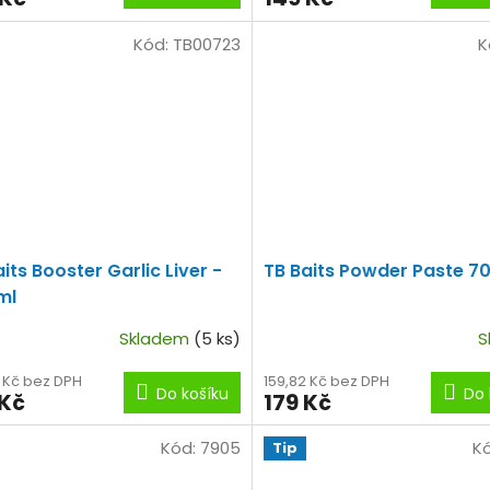
Kód:
TB00723
K
its Booster Garlic Liver -
TB Baits Powder Paste 70
ml
Skladem
(5 ks)
S
5 Kč bez DPH
159,82 Kč bez DPH
Do košíku
Do 
 Kč
179 Kč
Kód:
7905
K
Tip