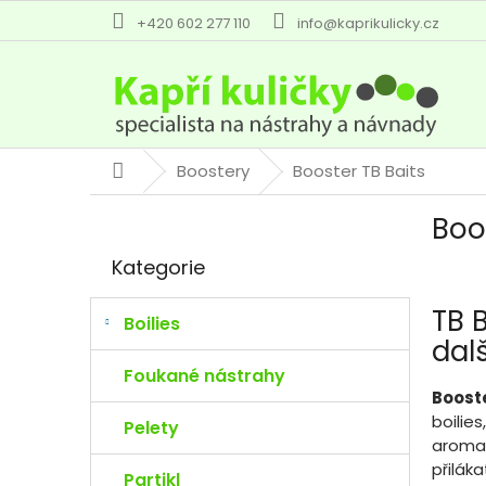
Přejít
+420 602 277 110
info@kaprikulicky.cz
na
obsah
Boostery
Booster TB Baits
Domů
P
Boo
o
Přeskočit
s
Kategorie
kategorie
t
r
TB 
a
Boilies
dal
n
n
Foukané nástrahy
í
Booste
p
boilie
Pelety
a
aromat
n
přilák
Partikl