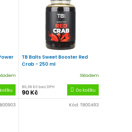
 Power
TB Baits Sweet Booster Red
Crab - 250 ml
kladem
Skladem
80,36 Kč bez DPH
košíku
Do košíku
90 Kč
B00903
Kód:
TB00493