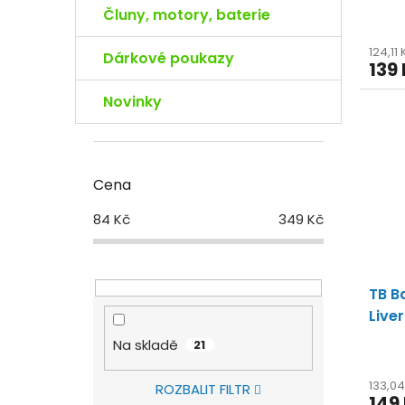
Čluny, motory, baterie
124,11
Dárkové poukazy
139
Novinky
Cena
84
Kč
349
Kč
TB B
Liver
Na skladě
21
133,0
ROZBALIT FILTR
149