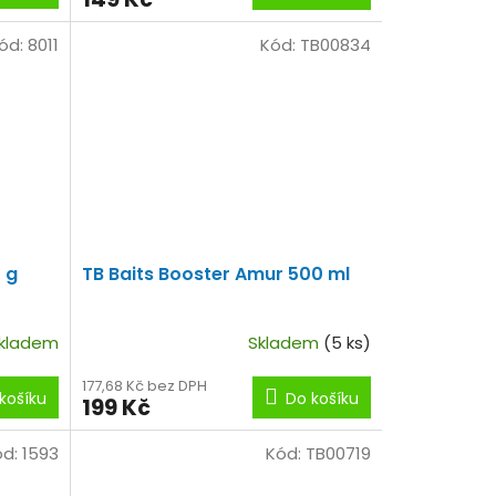
ód:
8011
Kód:
TB00834
 g
TB Baits Booster Amur 500 ml
kladem
Skladem
(5 ks)
177,68 Kč bez DPH
košíku
Do košíku
199 Kč
ód:
1593
Kód:
TB00719