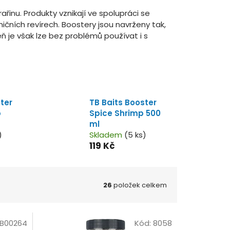
inu. Produkty vznikají ve spolupráci se
čních revírech. Boostery jsou navrženy tak,
ň je však lze bez problémů používat i s
ter
TB Baits Booster
b
Spice Shrimp 500
ml
)
Skladem
(5 ks)
119 Kč
26
položek celkem
B00264
Kód:
8058