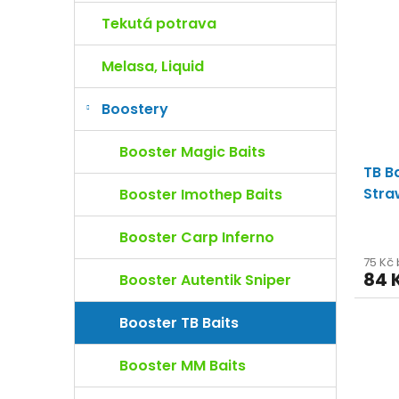
p
p
Tekutá potrava
r
i
o
s
Melasa, Liquid
d
p
u
r
Boostery
k
o
t
d
Booster Magic Baits
ů
u
TB B
k
t
Stra
Booster Imothep Baits
ů
Booster Carp Inferno
75 Kč
84 
Booster Autentik Sniper
Booster TB Baits
Booster MM Baits