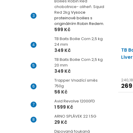
Boilies Robin Red
chobotnice- oliheň. Squid
Red 2kg
Vysoce
proteinové boilies s
originálním Robin Redem.
599 Kč
TB Baits Boilie Corn 2,5 kg
24 mm
TB Ba
349 Kč
Liver
TB Baits Boilie Corn 2,5 kg
20 mm
349 Kč
240,1
Trapper Vnadící směs
269
750g
56 Kč
Avid Revolve 12000FD
1 599 Kč
ARNO SPLÁVEK 22 1.5G
29 Kč
Dipovaná foukaná