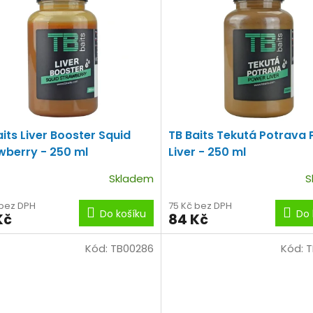
aits Liver Booster Squid
TB Baits Tekutá Potrava
wberry - 250 ml
Liver - 250 ml
Skladem
S
 bez DPH
75 Kč bez DPH
Do košíku
Do 
Kč
84 Kč
Kód:
TB00286
Kód:
T