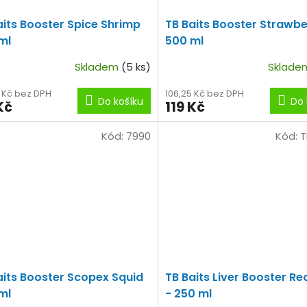
aits Booster Spice Shrimp
TB Baits Booster Strawbe
ml
500 ml
Skladem
(5 ks)
Sklad
5 Kč bez DPH
106,25 Kč bez DPH
Do košíku
Do 
Kč
119 Kč
Kód:
7990
Kód:
T
aits Booster Scopex Squid
TB Baits Liver Booster R
ml
- 250 ml