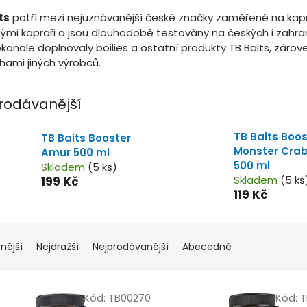
ts
patří mezi nejuznávanější české značky zaměřené na kaprař
ými kapraři a jsou dlouhodobě testovány na českých i zahrani
konale doplňovaly boilies a ostatní produkty TB Baits, zárove
hami jiných výrobců.
rodávanější
TB Baits Boos
TB Baits Booster
Monster Cra
Amur 500 ml
500 ml
Skladem
(5 ks)
Skladem
(5 ks
199 Kč
119 Kč
nější
Nejdražší
Nejprodávanější
Abecedně
Kód:
TB00270
Kód:
T