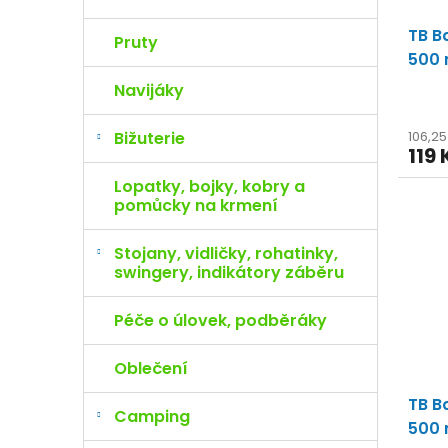
TB B
Pruty
500 
Navijáky
Bižuterie
106,2
119 
Lopatky, bojky, kobry a
pomůcky na krmení
Stojany, vidličky, rohatinky,
swingery, indikátory záběru
Péče o úlovek, podběráky
Oblečení
TB B
Camping
500 