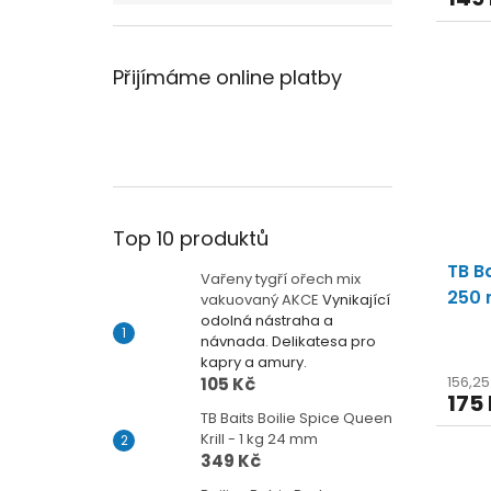
Přijímáme online platby
Top 10 produktů
TB Ba
Vařeny tygří ořech mix
250 
vakuovaný AKCE
Vynikající
odolná nástraha a
návnada. Delikatesa pro
kapry a amury.
156,2
105 Kč
175
TB Baits Boilie Spice Queen
Krill - 1 kg 24 mm
349 Kč