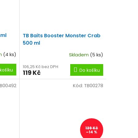
 ml
TB Baits Booster Monster Crab
500 ml
em
(4 ks)
Skladem
(5 ks)
106,25 Kč bez DPH
košíku
Do košíku
119 Kč
B00492
Kód:
TB00278
139 Kč
–14 %