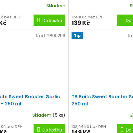
Skladem
S
 Kč bez DPH
124,11 Kč bez DPH
Do košíku
Do 
 Kč
139 Kč
Kód:
TB00296
K
Tip
aits Sweet Booster Garlic
TB Baits Sweet Booster S
 - 250 ml
250 ml
Skladem
(5 ks)
S
4 Kč bez DPH
133,04 Kč bez DPH
Do košíku
Do 
 Kč
149 Kč