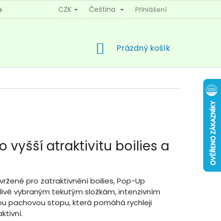
CZK
Čeština
Přihlášení
KY OCHRANY OSOBNÍCH ÚDAJŮ
KONTAKTY
NÁKUPNÍ
Prázdný košík
KOŠÍK
 vyšší atraktivitu boilies a
ržené pro zatraktivnění boilies, Pop-Up
 pečlivě vybraným tekutým složkám, intenzivním
u pachovou stopu, která pomáhá rychleji
ktivní.