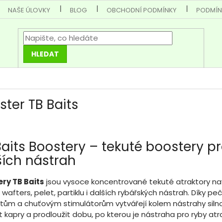
NAŠE ÚLOVKY
BLOG
OBCHODNÍ PODMÍNKY
PODMÍN
HLEDAT
ster TB Baits
Baits Boostery – tekuté boostery pro
ších nástrah
ry TB Baits
jsou vysoce koncentrované tekuté atraktory nav
s, wafters, pelet, partiklu i dalších rybářských nástrah. Díky
ům a chuťovým stimulátorům vytvářejí kolem nástrahy silno
at kapry a prodloužit dobu, po kterou je nástraha pro ryby atra