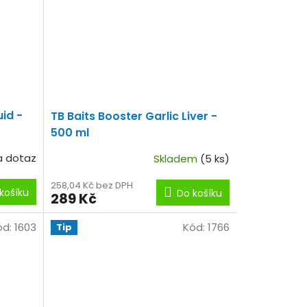
uid -
TB Baits Booster Garlic Liver -
500 ml
a dotaz
Skladem
(5 ks)
258,04 Kč bez DPH
košíku
Do košíku
289 Kč
ód:
1603
Kód:
1766
Tip