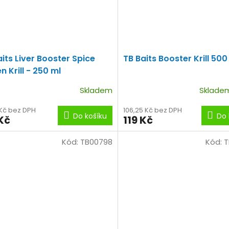
aits Liver Booster Spice
TB Baits Booster Krill 500
 Krill - 250 ml
Skladem
Sklad
 Kč bez DPH
106,25 Kč bez DPH
Do košíku
Do 
Kč
119 Kč
Kód:
TB00798
Kód:
T