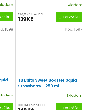
kladem
Skladem
124,11 Kč bez DPH
košíku
Do košíku
139 Kč
ód:
1598
Kód:
1597
quid -
TB Baits Sweet Booster Squid
Strawberry - 250 ml
kladem
Skladem
133,04 Kč bez DPH
košíku
Do košíku
149 Kč