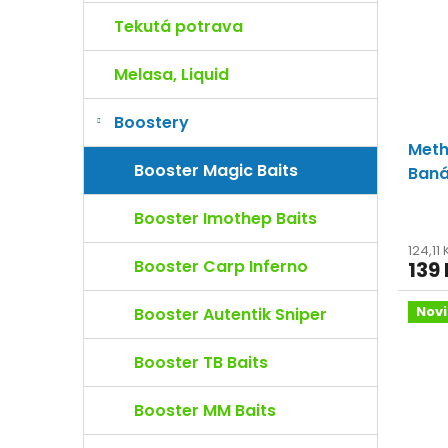
o
s
Tekutá potrava
d
p
u
r
Melasa, Liquid
k
o
t
d
Boostery
ů
u
Meth
k
Booster Magic Baits
t
Ban
ů
100m
Booster Imothep Baits
124,11
Booster Carp Inferno
139
Nov
Booster Autentik Sniper
Booster TB Baits
Booster MM Baits