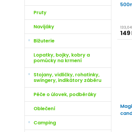
500
Pruty
Navijáky
133,0
149
Bižuterie
Lopatky, bojky, kobry a
pomůcky na krmení
Stojany, vidličky, rohatinky,
swingery, indikátory záběru
Péče o úlovek, podběráky
Magi
Oblečení
can
pomu
Camping