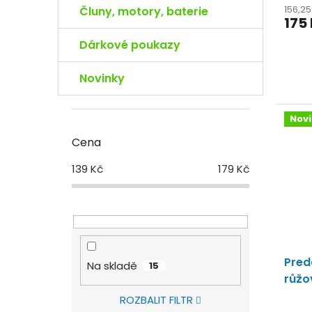
156,2
Čluny, motory, baterie
175
Dárkové poukazy
Novinky
Nov
Cena
139
Kč
179
Kč
Pred
Na skladě
15
růžo
ROZBALIT FILTR