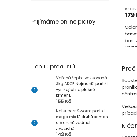
159,8
179
Přijímáme online platby
Color
barvo
barev
Deadb
pout
vodo
Top 10 produktů
Proč 
Vařená řepka vakuovaná
Booste
3kg AKCE
Nejmenší partikl
pronik
vynikající na plošné
nástra
krmení.
155 Kč
Velkou
Natur corn&worm partikl
případ
mega mix
12 druhů semen
a 5 druhů vodních
K če
živočichů
142 Kč