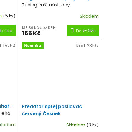
Tuning vaší nástrahy.
em
(5 ks)
Skladem
138,39 Kč bez DPH
košíku
Do košíku
155 Kč
d:
15254
Kód:
28107
Novinka
úhoř -
Predator sprej posilovač
 jeho
červený Česnek
m čase
kladem
Skladem
(3 ks)