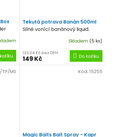
 Box
Tekutá potrava Banán 500ml
der
Silně vonící banánový liquid.
kladem
Skladem
(5 ks)
133,04 Kč bez DPH
košíku
Do košíku
149 Kč
/TP/MS
Kód:
15255
Magic Baits Bait Spray - Kapr