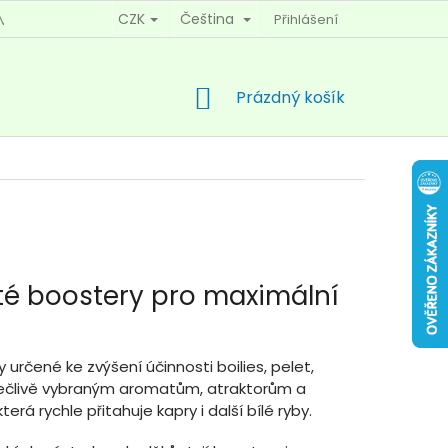
CZK
Čeština
Přihlášení
MÍNKY OCHRANY OSOBNÍCH ÚDAJŮ
KONTAKTY
NÁKUPNÍ
Prázdný košík
KOŠÍK
uté boostery pro maximální
rčené ke zvýšení účinnosti boilies, pelet,
ky pečlivě vybraným aromatům, atraktorům a
á rychle přitahuje kapry i další bílé ryby.