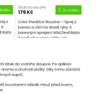
159,82 Kč bez DPH
košíku
Do košíku
179 Kč
rej s
Color Predátor Booster – Sprej s
 S
barvou a vůní na dravé ryby. S
l Baits
barevným sprejem Wild Devil Baits
Deadbait si sami určíte, jak
da pod
poutavě bude vaše návnada pod
vodou vypadat.
ch látek do vodního sloupce. Po aplikaci
uje aroma a chuťové složky. Díky tomu zůstává
trných kaprů.
elít boosterem několik minut před lovem,
k.