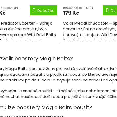
2 Kč bez DPH
159,82 Kč bez DPH
Do košíku
Do 
 Kč
179 Kč
 Predátor Booster – Sprej s
Color Predátor Booster – Sp
u a vůní na dravé ryby. S
barvou a vůní na dravé ryby.
ným sprejem Wild Devil Baits
barevným sprejem Wild Devi
ait si sami určíte, jak
Deadbait si sami určíte, jak
avě bude vaše návnada pod
poutavě bude vaše návna
O
u vypadat.
vodou vypadat.
v
zvolit boostery Magic Baits?
l
á
ry Magic Baits jsou navrženy pro rychlé uvolňování atraktivní
d
ají do struktury nástrahy a prodlužují dobu, po kterou uvolň
a
c
ha atraktivní po delší dobu a zvyšuje šanci na záběr i od opa
í
p
 výhodou je snadné použití – stačí nástrahu nebo krmení př
r
ně nechat nasáknout delší dobu pro ještě intenzivnější účine
v
k
mu lze boostery Magic Baits použít?
y
v