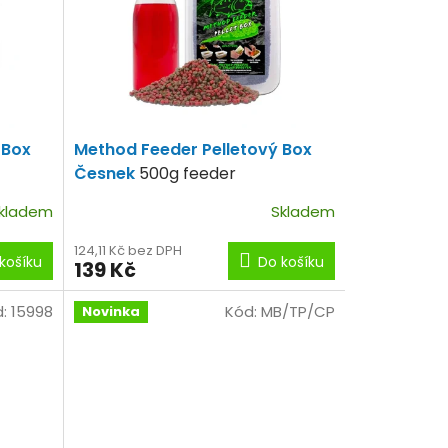
 Box
Method Feeder Pelletový Box
Česnek
500g feeder
peletek+100ml booster
kladem
Skladem
124,11 Kč bez DPH
košíku
Do košíku
139 Kč
d:
15998
Kód:
MB/TP/CP
Novinka