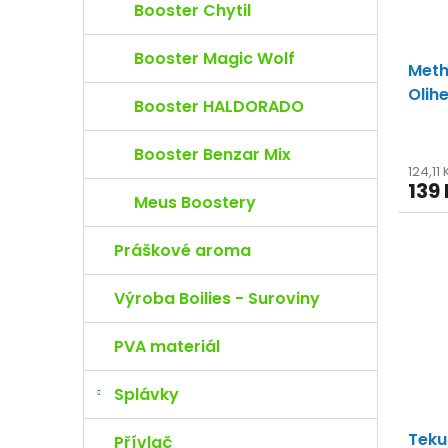
Booster Chytil
Booster Magic Wolf
Meth
Olih
Booster HALDORADO
pele
Booster Benzar Mix
124,11
139
Meus Boostery
Práškové aroma
Výroba Boilies - Suroviny
PVA materiál
Splávky
Tekut
Přívlač