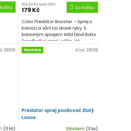
159,82 Kč bez DPH
košíku
Do košíku
179 Kč
Color Predátor Booster – Sprej s
barvou a vůní na dravé ryby. S
barevným sprejem Wild Devil Baits
Deadbait si sami určíte, jak
poutavě bude vaše návnada pod
d:
28106
Kód:
28108
Novinka
vodou vypadat.
Predator sprej posilovač žlutý
Losos
em
(3 ks)
Skladem
(3 ks)