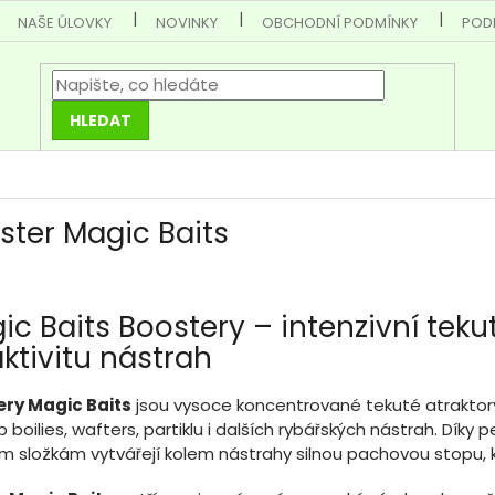
NAŠE ÚLOVKY
NOVINKY
OBCHODNÍ PODMÍNKY
POD
HLEDAT
ster Magic Baits
ic Baits Boostery – intenzivní tek
aktivitu nástrah
ery Magic Baits
jsou vysoce koncentrované tekuté atraktory u
 boilies, wafters, partiklu i dalších rybářských nástrah. Dí
m složkám vytvářejí kolem nástrahy silnou pachovou stopu, kter