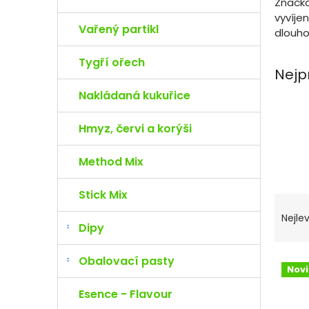
e
Značk
l
vyvíje
Vařený partikl
dlouh
Tygří ořech
Nejp
Nakládaná kukuřice
Hmyz, červi a korýši
Method Mix
Stick Mix
Ř
a
Nejlev
Dipy
z
e
n
V
Obalovací pasty
Nov
í
ý
p
p
Esence - Flavour
r
i