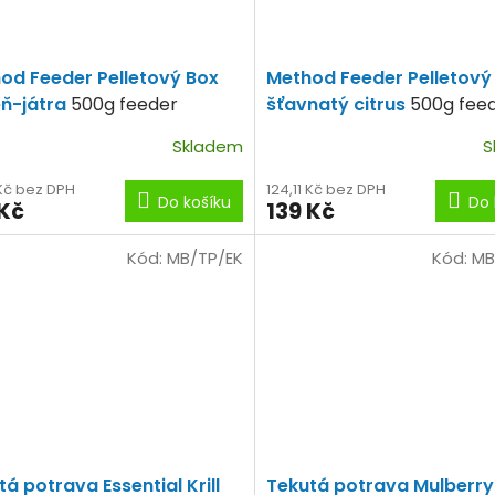
od Feeder Pelletový Box
Method Feeder Pelletový
eň-játra
500g feeder
šťavnatý citrus
500g fee
tek+100ml booster
peletek+100ml booster
Skladem
S
 Kč bez DPH
124,11 Kč bez DPH
Do košíku
Do 
 Kč
139 Kč
Kód:
MB/TP/EK
Kód:
MB
á potrava Essential Krill
Tekutá potrava Mulberry