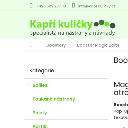
Přejít
+420 602 277 110
info@kaprikulicky.cz
na
obsah
Boostery
Booster Magic Baits
Domů
P
Boo
o
Přeskočit
s
Kategorie
kategorie
t
r
Mag
a
Boilies
atr
n
n
Foukané nástrahy
í
Boost
p
Pop-Up
Pelety
a
tekutý
n
Partikl