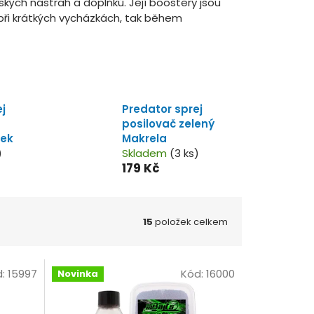
ých nástrah a doplňků. Její boostery jsou
 při krátkých vycházkách, tak během
j
Predator sprej
posilovač zelený
nek
Makrela
)
Skladem
(3 ks)
179 Kč
15
položek celkem
d:
15997
Kód:
16000
Novinka