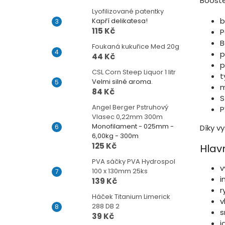
Booste
Lyofilizované patentky
b
Kapří delikatesa!
115 Kč
P
B
Foukaná kukuřice Med 20g
p
44 Kč
p
CSL Corn Steep Liquor 1 litr
t
Velmi silné aroma.
m
84 Kč
S
Angel Berger Pstruhový
P
Vlasec 0,22mm 300m
Monofilament - 025mm -
Díky v
6,00kg - 300m
125 Kč
Hlav
PVA sáčky PVA Hydrospol
v
100 x 130mm 25ks
i
139 Kč
r
Háček Titanium Limerick
v
288 DB 2
s
39 Kč
i