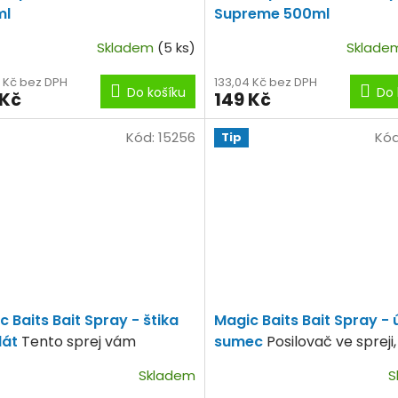
ml
Supreme 500ml
Skladem
(5 ks)
Sklad
4 Kč bez DPH
133,04 Kč bez DPH
Do košíku
Do 
 Kč
149 Kč
Kód:
15256
Kó
Tip
c Baits Bait Spray - štika
Magic Baits Bait Spray - 
dát
Tento sprej vám
sumec
Posilovač ve spreji,
že docílit více záběrů.
použití zvětšuje v krátké
Skladem
S
intenzitu záběru.