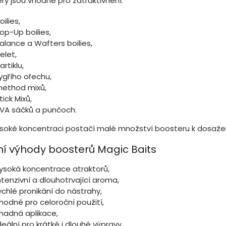
ry jsou vhodné pro zatraktivnění:
ý
p
oilies,
i
op-Up boilies,
s
u
alance a Wafters boilies,
elet,
artiklu,
ygřího ořechu,
ethod mixů,
tick Mixů,
VA sáčků a punčoch.
ysoké koncentraci postačí malé množství boosteru k dosaže
ní výhody boosterů Magic Baits
ysoká koncentrace atraktorů,
ntenzivní a dlouhotrvající aroma,
ychlé pronikání do nástrahy,
hodné pro celoroční použití,
nadná aplikace,
deální pro krátké i dlouhé výpravy,