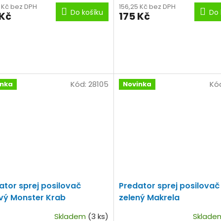
5 Kč bez DPH
156,25 Kč bez DPH
Do košíku
Do 
 Kč
175 Kč
Kód:
28105
Kó
inka
Novinka
ator sprej posilovač
Predator sprej posilovač
vý Monster Krab
zelený Makrela
Skladem
(3 ks)
Sklad