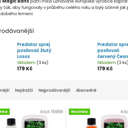
a
Magic Baits
patří mezi uznávané evropské výrobce kaprařsk
ny tak, aby fungovaly v průběhu celého roku a byly účinné jak
odobého krmení.
rodávanější
Predator sprej
Predator spre
posilovač žlutý
posilovač
Losos
červený Čes
Skladem
(3 ks)
Skladem
(3 ks
179 Kč
179 Kč
nější
Nejdražší
Nejprodávanější
Abecedně
Kód:
15999
Kó
inka
Novinka