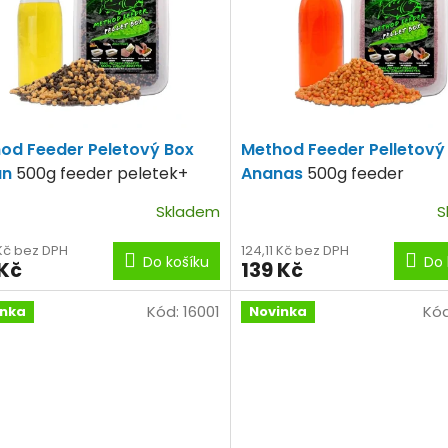
od Feeder Peletový Box
Method Feeder Pelletový
án
500g feeder peletek+
Ananas
500g feeder
l booster
peletek+100ml booster
Skladem
S
 Kč bez DPH
124,11 Kč bez DPH
Do košíku
Do 
 Kč
139 Kč
Kód:
16001
Kó
inka
Novinka