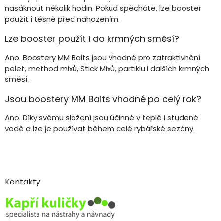
nasáknout několik hodin. Pokud spěcháte, lze booster
použít i těsně před nahozením.
Lze booster použít i do krmných směsí?
Ano. Boostery MM Baits jsou vhodné pro zatraktivnění
pelet, method mixů, Stick Mixů, partiklu i dalších krmných
směsí.
Jsou boostery MM Baits vhodné po celý rok?
Ano. Díky svému složení jsou účinné v teplé i studené
vodě a lze je používat během celé rybářské sezóny.
Z
á
p
a
Kontakty
t
í