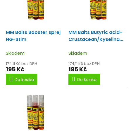
i
u
s
k
p
t
r
ů
o
d
MM Baits Booster sprej
MM Baits Butyric acid-
u
NG-Stim
Crustacean/Kyselina
k
máselná-Korýš
t
Skladem
Booster
Skladem
ů
174,11 Kč bez DPH
174,11 Kč bez DPH
195 Kč
195 Kč
Do košíku
Do košíku