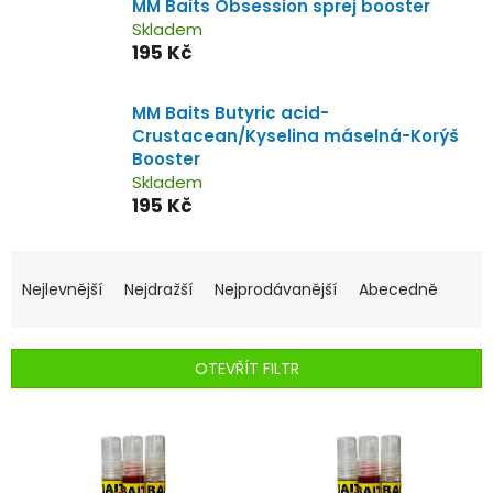
MM Baits Obsession sprej booster
Skladem
195 Kč
MM Baits Butyric acid-
Crustacean/Kyselina máselná-Korýš
Booster
Skladem
195 Kč
Ř
a
Nejlevnější
Nejdražší
Nejprodávanější
Abecedně
z
e
n
OTEVŘÍT FILTR
í
p
V
r
ý
o
p
d