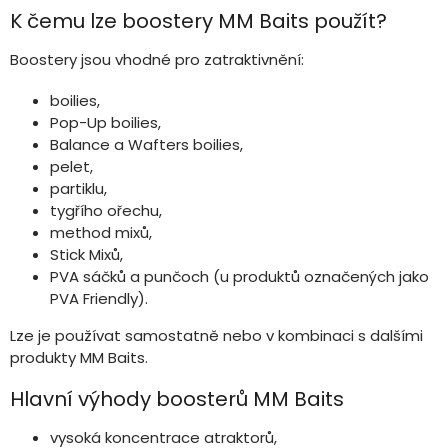
ý
K čemu lze boostery MM Baits použít?
p
i
Boostery jsou vhodné pro zatraktivnění:
s
u
boilies,
Pop-Up boilies,
Balance a Wafters boilies,
pelet,
partiklu,
tygřího ořechu,
method mixů,
Stick Mixů,
PVA sáčků a punčoch (u produktů označených jako
PVA Friendly).
Lze je používat samostatně nebo v kombinaci s dalšími
produkty MM Baits.
Hlavní výhody boosterů MM Baits
vysoká koncentrace atraktorů,