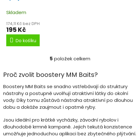
Skladem
174,11 Kč bez DPH
195 Kč
Do košíku
5
položek celkem
O
v
l
Proč zvolit boostery MM Baits?
á
d
Boostery MM Baits se snadno vstřebávají do struktury
a
nástrahy a postupně uvolňují atraktivní látky do okolní
c
vody. Díky tomu zůstává nástraha atraktivní po dlouhou
í
dobu a dokáže zaujmout i opatrné ryby.
p
r
v
Jsou ideální pro krátké vycházky, závodní rybolov i
k
dlouhodobé krmné kampaně. Jejich tekutá konzistence
y
umožňuje jednoduchou aplikaci bez zbytečného plýtvání.
v