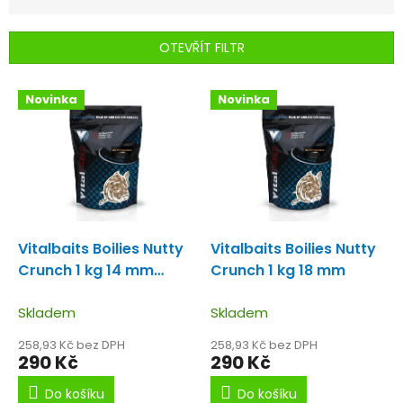
z
e
n
OTEVŘÍT FILTR
í
p
V
r
Novinka
Novinka
ý
o
p
d
i
u
s
k
p
t
r
ů
o
d
Vitalbaits Boilies Nutty
Vitalbaits Boilies Nutty
u
Crunch 1 kg 14 mm
Crunch 1 kg 18 mm
k
Boilies plné tygřího
t
ořechu a mléčných
Skladem
Skladem
ů
proteinů.
258,93 Kč bez DPH
258,93 Kč bez DPH
290 Kč
290 Kč
Do košíku
Do košíku