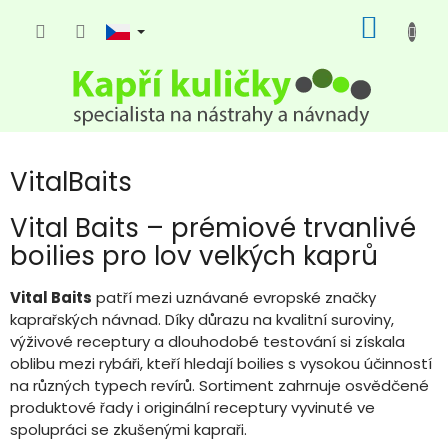
Přejít
NÁKUP
na
KOŠÍK
obsah
VitalBaits
Vital Baits – prémiové trvanlivé
boilies pro lov velkých kaprů
Vital Baits
patří mezi uznávané evropské značky
kaprařských návnad. Díky důrazu na kvalitní suroviny,
výživové receptury a dlouhodobé testování si získala
oblibu mezi rybáři, kteří hledají boilies s vysokou účinností
na různých typech revírů. Sortiment zahrnuje osvědčené
produktové řady i originální receptury vyvinuté ve
spolupráci se zkušenými kapraři.