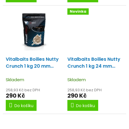
Novinka
Vitalbaits Boilies Nutty
Vitalbaits Boilies Nutty
Crunch 1 kg 20 mm
Crunch 1 kg 24 mm
Boilie plné tygřího
Boilie plné tygřího
ořechu a mléčných
Skladem
ořechu a mléčných
Skladem
proteinů.
proteinů.
258,93 Kč bez DPH
258,93 Kč bez DPH
290 Kč
290 Kč
Do košíku
Do košíku