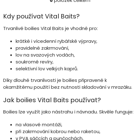
6
položek celkem
tygřích ořechů, vysoký
tygřích ořechů, vysoký
O
v
obsah přírodních sladkých
obsah přírodních sladkých
l
Kdy používat Vital Baits?
proteinů a...
proteinů a...
á
d
Trvanlivé boilies Vital Baits je vhodné pro:
a
c
krátké i vícedenní rybářské výpravy,
í
pravidelné zakrmování,
p
lov na svazových vodách,
r
v
soukromé revíry,
k
selektivní lov velkých kaprů.
y
v
Díky dlouhé trvanlivosti je boilies připravené k
ý
okamžitému použití bez nutnosti skladování v mrazáku.
p
i
Jak boilies Vital Baits používat?
s
u
Boilies lze využít jako nástrahu i návnadu. Skvěle funguje:
na vlasové montáži,
při zakrmování kobrou nebo raketou,
v PVA sáčcích a punčochách,