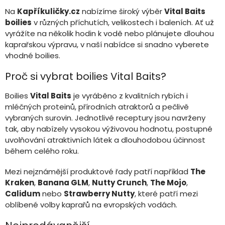
Na
Kapříkuličky.cz
nabízíme široký výběr
Vital Baits
boilies
v různých příchutích, velikostech i baleních. Ať už
vyrážíte na několik hodin k vodě nebo plánujete dlouhou
kaprařskou výpravu, v naší nabídce si snadno vyberete
vhodné boilies.
Proč si vybrat boilies Vital Baits?
Boilies
Vital Baits
je vyráběno z kvalitních rybích i
mléčných proteinů, přírodních atraktorů a pečlivě
vybraných surovin. Jednotlivé receptury jsou navrženy
tak, aby nabízely vysokou výživovou hodnotu, postupné
uvolňování atraktivních látek a dlouhodobou účinnost
během celého roku.
Mezi nejznámější produktové řady patří například
The
Kraken
,
Banana GLM
,
Nutty Crunch
,
The Mojo
,
Calidum
nebo
Strawberry Nutty
, které patří mezi
oblíbené volby kaprařů na evropských vodách.