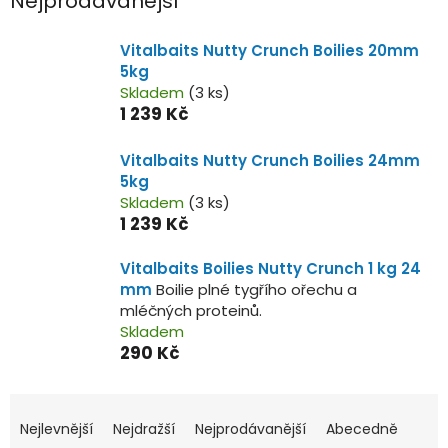
Nejprodávanější
Vitalbaits Nutty Crunch Boilies 20mm
5kg
Skladem
(3 ks)
1 239 Kč
Vitalbaits Nutty Crunch Boilies 24mm
5kg
Skladem
(3 ks)
1 239 Kč
Vitalbaits Boilies Nutty Crunch 1 kg 24
mm
Boilie plné tygřího ořechu a
mléčných proteinů.
Skladem
290 Kč
Ř
a
Nejlevnější
Nejdražší
Nejprodávanější
Abecedně