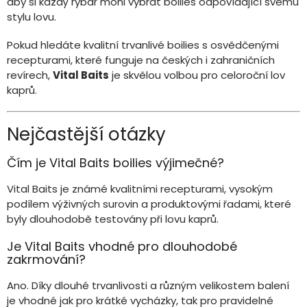
aby si každý rybář mohl vybrat boilies odpovídající svému
stylu lovu.
Pokud hledáte kvalitní trvanlivé boilies s osvědčenými
recepturami, které funguje na českých i zahraničních
revírech,
Vital Baits
je skvělou volbou pro celoroční lov
kaprů.
Nejčastější otázky
Čím je Vital Baits boilies výjimečné?
Vital Baits je známé kvalitními recepturami, vysokým
podílem výživných surovin a produktovými řadami, které
byly dlouhodobě testovány při lovu kaprů.
Je Vital Baits vhodné pro dlouhodobé
zakrmování?
Ano. Díky dlouhé trvanlivosti a různým velikostem balení
je vhodné jak pro krátké vycházky, tak pro pravidelné