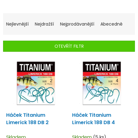
Ř
a
Nejlevnější
Nejdražší
Nejprodávanější
Abecedně
z
e
n
OTEVŘÍT FILTR
í
p
V
r
ý
o
p
d
i
u
s
k
p
t
r
ů
o
d
Háček Titanium
Háček Titanium
u
Limerick 188 DB 2
Limerick 188 DB 4
k
t
Skladem
Skladem
(5 ks)