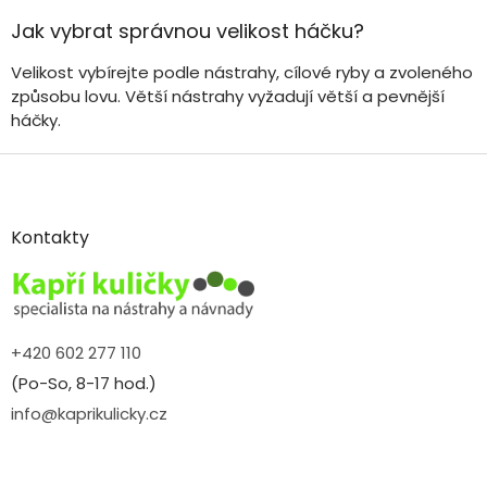
Jak vybrat správnou velikost háčku?
Velikost vybírejte podle nástrahy, cílové ryby a zvoleného
způsobu lovu. Větší nástrahy vyžadují větší a pevnější
háčky.
Z
á
p
a
Kontakty
t
í
+420 602 277 110
(Po-So, 8-17 hod.)
info@kaprikulicky.cz