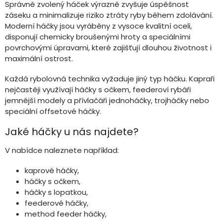
í
Správně zvolený háček výrazně zvyšuje úspěšnost
í
p
záseku a minimalizuje riziko ztráty ryby během zdolávání.
r
Moderní háčky jsou vyráběny z vysoce kvalitní oceli,
v
disponují chemicky broušenými hroty a speciálními
k
povrchovými úpravami, které zajišťují dlouhou životnost i
y
v
maximální ostrost.
ý
p
Každá rybolovná technika vyžaduje jiný typ háčku. Kapraři
i
nejčastěji využívají háčky s očkem, feederoví rybáři
s
jemnější modely a přívlačáři jednoháčky, trojháčky nebo
u
speciální offsetové háčky.
Jaké háčky u nás najdete?
V nabídce naleznete například:
kaprové háčky,
háčky s očkem,
háčky s lopatkou,
feederové háčky,
method feeder háčky,