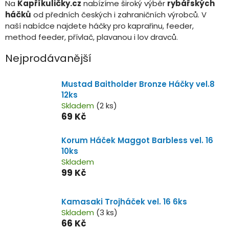
Na
Kapříkuličky.cz
nabízíme široký výběr
rybářských
háčků
od předních českých i zahraničních výrobců. V
naší nabídce najdete háčky pro kaprařinu, feeder,
method feeder, přívlač, plavanou i lov dravců.
Nejprodávanější
Mustad Baitholder Bronze Háčky vel.8
12ks
Skladem
(2 ks)
69 Kč
Korum Háček Maggot Barbless vel. 16
10ks
Skladem
99 Kč
Kamasaki Trojháček vel. 16 6ks
Skladem
(3 ks)
66 Kč