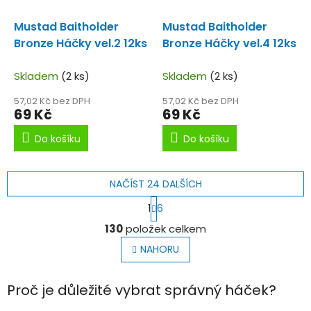
Mustad Baitholder
Mustad Baitholder
Bronze Háčky vel.2 12ks
Bronze Háčky vel.4 12ks
Skladem
(2 ks)
Skladem
(2 ks)
57,02 Kč bez DPH
57,02 Kč bez DPH
69 Kč
69 Kč
Do košíku
Do košíku
NAČÍST 24 DALŠÍCH
S
1
6
t
O
r
130
položek celkem
v
á
l
n
NAHORU
k
á
o
d
v
a
Proč je důležité vybrat správný háček?
á
c
n