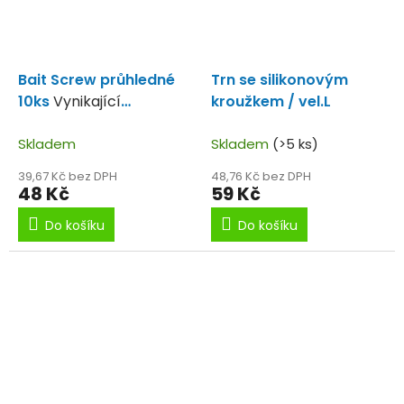
Bait Screw průhledné
Trn se silikonovým
10ks
Vynikající
kroužkem / vel.L
pomocník při lovu na
pop up
Skladem
Skladem
(>5 ks)
39,67 Kč bez DPH
48,76 Kč bez DPH
48 Kč
59 Kč
Do košíku
Do košíku