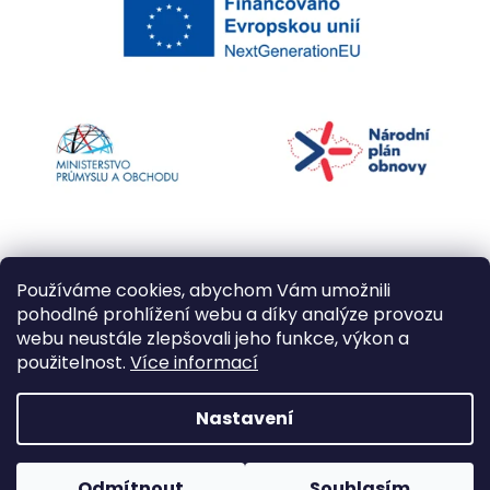
Používáme cookies, abychom Vám umožnili
pohodlné prohlížení webu a díky analýze provozu
webu neustále zlepšovali jeho funkce, výkon a
použitelnost.
Více informací
Vytvořil Shoptet
Nastavení
Copyright 2026
Kapří kuličky
. Všechna práva
Odmítnout
Souhlasím
vyhrazena.
Upravit nastavení cookies