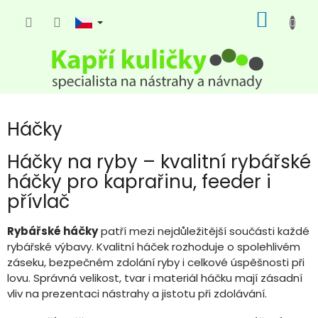
Přejít
NÁKUP
na
KOŠÍK
obsah
Háčky
Háčky na ryby – kvalitní rybářské
háčky pro kaprařinu, feeder i
přívlač
Rybářské háčky
patří mezi nejdůležitější součásti každé
rybářské výbavy. Kvalitní háček rozhoduje o spolehlivém
záseku, bezpečném zdolání ryby i celkové úspěšnosti při
lovu. Správná velikost, tvar i materiál háčku mají zásadní
vliv na prezentaci nástrahy a jistotu při zdolávání.