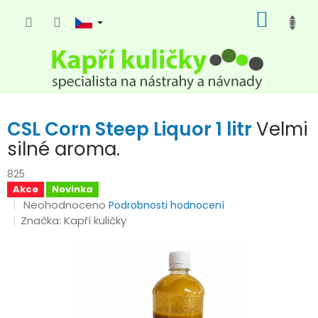
Přejít
NÁKUP
na
KOŠÍK
obsah
CSL Corn Steep Liquor 1 litr
Velmi
silné aroma.
825
Akce
Novinka
Průměrné
Neohodnoceno
Podrobnosti hodnocení
hodnocení
Značka:
Kapří kuličky
produktu
je
0,0
z
5
hvězdiček.