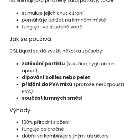
ho vnímají jako přirozený zdroj potravy, takže:
stimuluje jejich chuť k žraní
pomáhá je udržet na krmném místě
funguje i ve studené vodě
Jak se používá
CSL Liquid se dá využít několika způsoby:
zalévání partiklu
(kukuřice, tygří ořech
apod.)
dipování boilies nebo pelet
přidání do PVA mixů
(protože nerozpouští
PVA)
součást krmných směsí
Výhody
100% přírodní složení
funguje celoročně
dobře se kombinuje s jinými atraktory