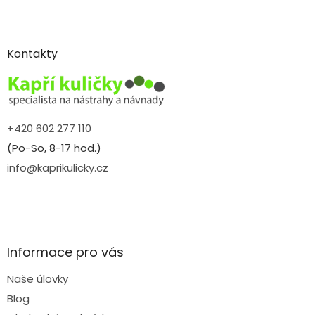
Z
á
p
a
Kontakty
t
í
+420 602 277 110
(Po-So, 8-17 hod.)
info@kaprikulicky.cz
Informace pro vás
Naše úlovky
Blog