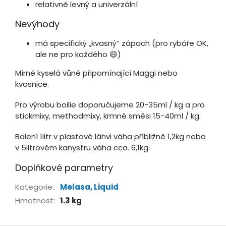
relativně levný a univerzální
Nevýhody
má specifický „kvasný“ zápach (pro rybáře OK,
ale ne pro každého 😄)
Mírně kyselá vůně připomínající Maggi nebo
kvasnice.
Pro výrobu boilie doporučujeme 20-35ml / kg a pro
stickmixy, methodmixy, krmné směsi 15-40ml / kg.
Balení 1litr v plastové láhvi váha příbližně 1,2kg nebo
v 5litrovém kanystru váha cca. 6,1kg.
Doplňkové parametry
Kategorie
:
Melasa, Liquid
Hmotnost
:
1.3 kg