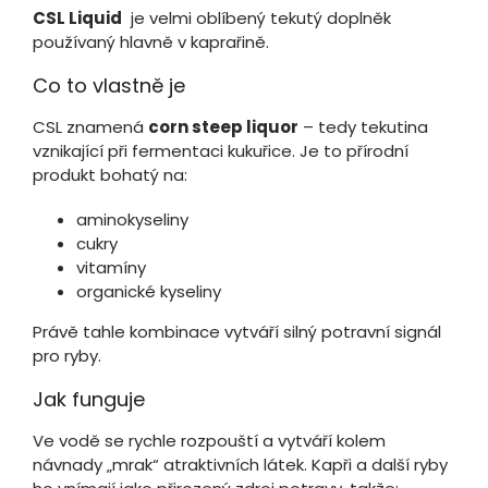
CSL Liquid
je velmi oblíbený tekutý doplněk
používaný hlavně v kaprařině.
Co to vlastně je
CSL znamená
corn steep liquor
– tedy tekutina
vznikající při fermentaci kukuřice. Je to přírodní
produkt bohatý na:
aminokyseliny
cukry
vitamíny
organické kyseliny
Právě tahle kombinace vytváří silný potravní signál
pro ryby.
Jak funguje
Ve vodě se rychle rozpouští a vytváří kolem
návnady „mrak“ atraktivních látek. Kapři a další ryby