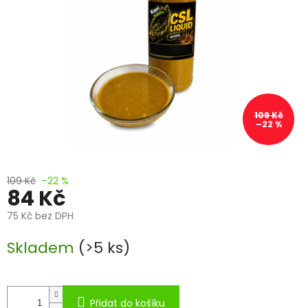
109 Kč
–22 %
109 Kč
–22 %
84 Kč
75 Kč bez DPH
Měrná
Skladem
(>5 ks)
cena:
Přidat do košíku