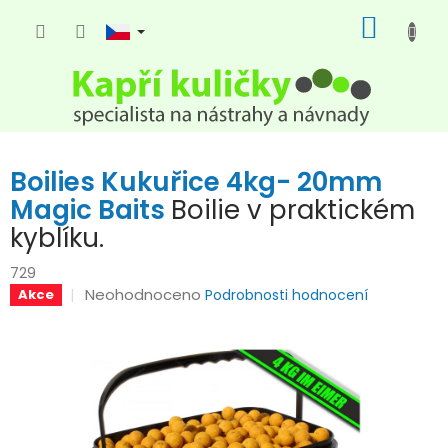
Přejít
NÁKUP
na
KOŠÍK
obsah
Boilies Kukuřice 4kg- 20mm
Magic Baits
Boilie v praktickém
kyblíku.
729
Průměrné
Neohodnoceno
Akce
Podrobnosti hodnocení
hodnocení
produktu
je
0,0
z
5
hvězdiček.