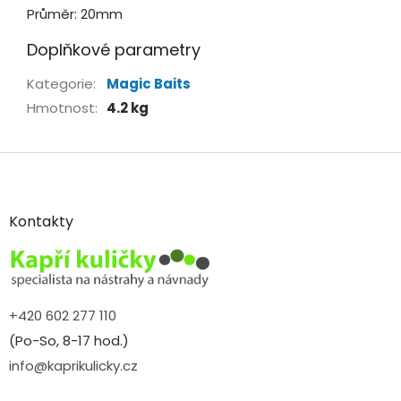
Průměr: 20mm
Doplňkové parametry
Kategorie
:
Magic Baits
Hmotnost
:
4.2 kg
Z
á
p
a
Kontakty
t
í
+420 602 277 110
(Po-So, 8-17 hod.)
info@kaprikulicky.cz