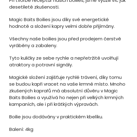
Při tvorbě receptur našich boilies, jsme využili víc jak
desetileté zkušenosti.
Magic Baits Boilies jsou díky své energetické
hodnotě a složení kapry velmi dobře přijímány.
Všechny naše boilies jsou před prodejem čerstvě
vyráběny a zabaleny.
Tyto kuličky ze sebe rychle a nepřetržitě uvolňují
atraktory a potravní signály.
Magické složení zajišťuje rychlé trávení, díky tomu
se budou kapři vracet na vaše krmné místo. Mnoho
zkušených kaprařů má absolutní důvěru v Magic
Baits Boilies a využívá ho nejen při velkých krmných
kampaních, ale i při krátkých výpravách.
Boilie jsou dodávány v praktickém kbelíku.
Balení: 4kg