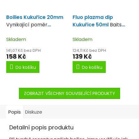
Boilies Kukuřice 20mm
Fluo plazma dip
Vynikající poměr
Kukuřice 50ml
Baits
kvalita-cena.
Smoke Kukuřice
Skladem
Skladem
141,07 Kč bez DPH
124,11 Kč bez DPH
158 Kč
139 Kč
Do košíku
Do košíku
ZOBRAZIT VŠECHNY SOUVISEJÍCÍ PRODUKTY
Popis
Diskuze
Detailní popis produktu