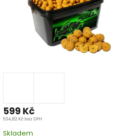
599 Kč
534,82 Kč bez DPH
Měrná
Skladem
cena: