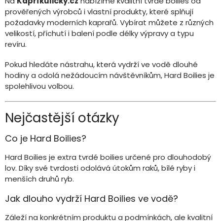
Na
Kapříkuličky.cz
nabízíme kvalitní tvrdé boilies od
prověřených výrobců i vlastní produkty, které splňují
požadavky moderních kaprařů. Vybírat můžete z různých
velikostí, příchutí i balení podle délky výpravy a typu
revíru.
Pokud hledáte nástrahu, která vydrží ve vodě dlouhé
hodiny a odolá nežádoucím návštěvníkům, Hard Boilies je
spolehlivou volbou.
Nejčastější otázky
Co je Hard Boilies?
Hard Boilies je extra tvrdé boilies určené pro dlouhodobý
lov. Díky své tvrdosti odolává útokům raků, bílé ryby i
menších druhů ryb.
Jak dlouho vydrží Hard Boilies ve vodě?
Záleží na konkrétním produktu a podmínkách, ale kvalitní