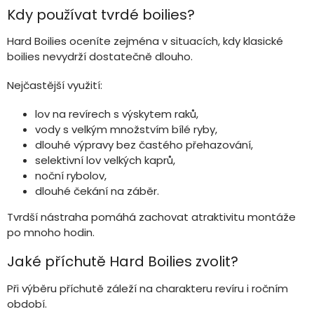
s
Kdy používat tvrdé boilies?
u
Hard Boilies oceníte zejména v situacích, kdy klasické
boilies nevydrží dostatečně dlouho.
Nejčastější využití:
lov na revírech s výskytem raků,
vody s velkým množstvím bílé ryby,
dlouhé výpravy bez častého přehazování,
selektivní lov velkých kaprů,
noční rybolov,
dlouhé čekání na záběr.
Tvrdší nástraha pomáhá zachovat atraktivitu montáže
po mnoho hodin.
Jaké příchutě Hard Boilies zvolit?
Při výběru příchutě záleží na charakteru revíru i ročním
období.