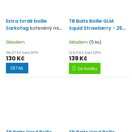
Extra tvrdé boilie
TB Baits Boilie GLM
Sarkofag
kořeněný mix,
Squid Strawberry - 250
spice mix
g 20 mm
Skladem
Skladem
(5 ks)
116,07 Kč bez DPH
124,11 Kč bez DPH
130 Kč
139 Kč
DETAIL
Do košíku