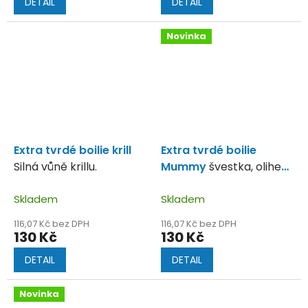
DETAIL
DETAIL
Novinka
Extra tvrdé boilie krill
Extra tvrdé boilie
Silná vůně krillu.
Mummy
švestka, oliheň,
chobotnice
Skladem
Skladem
116,07 Kč bez DPH
116,07 Kč bez DPH
130 Kč
130 Kč
DETAIL
DETAIL
Novinka