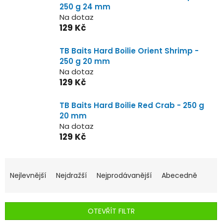
250 g 24 mm
Na dotaz
129 Kč
TB Baits Hard Boilie Orient Shrimp -
250 g 20 mm
Na dotaz
129 Kč
TB Baits Hard Boilie Red Crab - 250 g
20 mm
Na dotaz
129 Kč
Ř
a
Nejlevnější
Nejdražší
Nejprodávanější
Abecedně
z
e
n
OTEVŘÍT FILTR
í