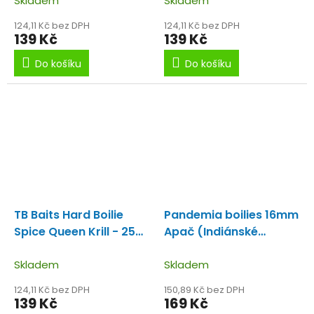
Skladem
Skladem
124,11 Kč bez DPH
124,11 Kč bez DPH
139 Kč
139 Kč
Do košíku
Do košíku
TB Baits Hard Boilie
Pandemia boilies 16mm
Spice Queen Krill - 250
Apač (Indiánské
g 28 mm
koření)
Skladem
Skladem
124,11 Kč bez DPH
150,89 Kč bez DPH
139 Kč
169 Kč