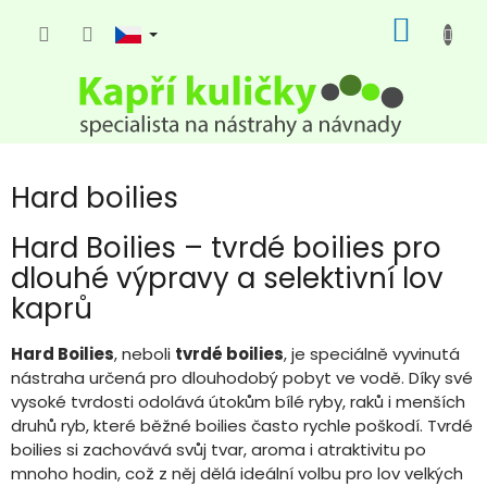
Přejít
NÁKUP
na
KOŠÍK
obsah
Hard boilies
Hard Boilies – tvrdé boilies pro
dlouhé výpravy a selektivní lov
kaprů
Hard Boilies
, neboli
tvrdé boilies
, je speciálně vyvinutá
nástraha určená pro dlouhodobý pobyt ve vodě. Díky své
vysoké tvrdosti odolává útokům bílé ryby, raků i menších
druhů ryb, které běžné boilies často rychle poškodí. Tvrdé
boilies si zachovává svůj tvar, aroma i atraktivitu po
mnoho hodin, což z něj dělá ideální volbu pro lov velkých