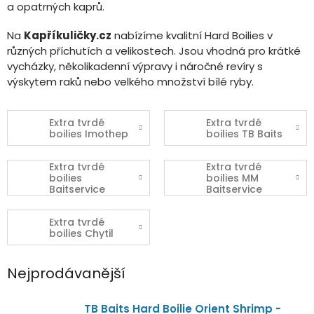
a opatrných kaprů.
Na
Kapříkuličky.cz
nabízíme kvalitní Hard Boilies v
různých příchutích a velikostech. Jsou vhodná pro krátké
vycházky, několikadenní výpravy i náročné revíry s
výskytem raků nebo velkého množství bílé ryby.
Extra tvrdé
Extra tvrdé
boilies Imothep
boilies TB Baits
Extra tvrdé
Extra tvrdé
boilies
boilies MM
Baitservice
Baitservice
Austria
Extra tvrdé
boilies Chytil
Nejprodávanější
TB Baits Hard Boilie Orient Shrimp -