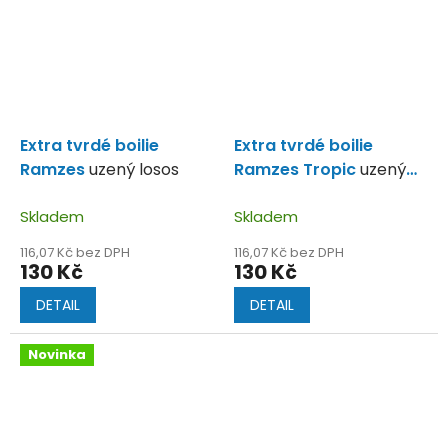
Extra tvrdé boilie
Extra tvrdé boilie
Ramzes
uzený losos
Ramzes Tropic
uzený
losos s mangem
Skladem
Skladem
116,07 Kč bez DPH
116,07 Kč bez DPH
130 Kč
130 Kč
DETAIL
DETAIL
Novinka