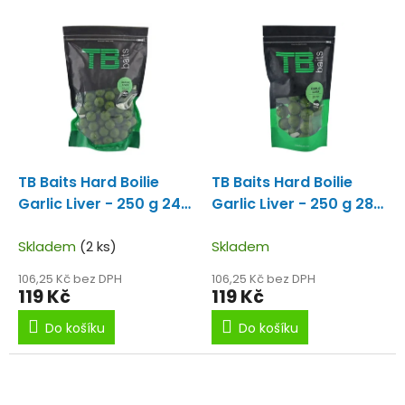
p
V
r
ý
o
p
d
i
u
s
k
p
t
r
ů
o
d
TB Baits Hard Boilie
TB Baits Hard Boilie
u
Garlic Liver - 250 g 24
Garlic Liver - 250 g 28
k
mm
mm
t
Skladem
(2 ks)
Skladem
ů
106,25 Kč bez DPH
106,25 Kč bez DPH
119 Kč
119 Kč
Do košíku
Do košíku