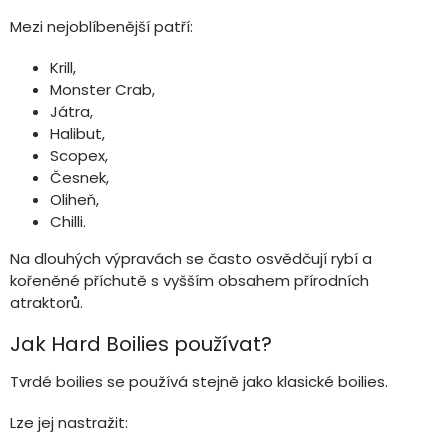
Mezi nejoblíbenější patří:
Krill,
Monster Crab,
Játra,
Halibut,
Scopex,
Česnek,
Oliheň,
Chilli.
Na dlouhých výpravách se často osvědčují rybí a
kořeněné příchutě s vyšším obsahem přírodních
atraktorů.
Jak Hard Boilies používat?
Tvrdé boilies se používá stejně jako klasické boilies.
Lze jej nastražit: