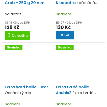
Crab - 250 g 20 mm
Kleopatra
kořeněná
oliheň
Na dotaz
Skladem
115,18 Kč bez DPH
116,07 Kč bez DPH
129 Kč
130 Kč
DETAIL
Do košíku
Novinka
Novinka
Extra hard boilie Luxor
Extra tvrdé boilie
Oceánský mix
Anubis2
Extra tvrdé
boilies, které vydrží pod
Skladem
háčkem až 48 hodin.
Skladem