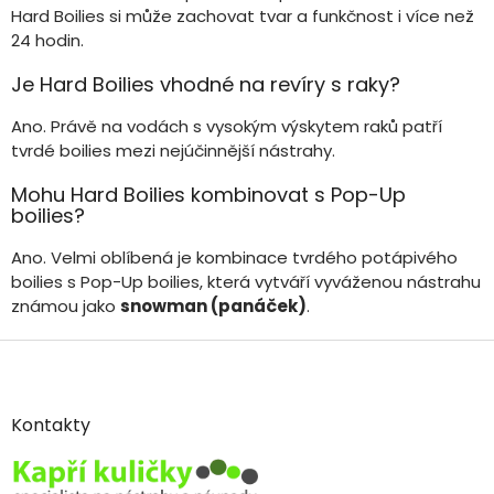
Hard Boilies si může zachovat tvar a funkčnost i více než
24 hodin.
Je Hard Boilies vhodné na revíry s raky?
Ano. Právě na vodách s vysokým výskytem raků patří
tvrdé boilies mezi nejúčinnější nástrahy.
Mohu Hard Boilies kombinovat s Pop-Up
boilies?
Ano. Velmi oblíbená je kombinace tvrdého potápivého
boilies s Pop-Up boilies, která vytváří vyváženou nástrahu
známou jako
snowman (panáček)
.
Z
á
p
a
Kontakty
t
í