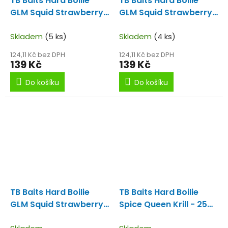
TB Baits Hard Boilie
TB Baits Hard Boilie
GLM Squid Strawberry
GLM Squid Strawberry
- 250 g 20 mm
- 250 g 24 mm
Skladem
(5 ks)
Skladem
(4 ks)
124,11 Kč bez DPH
124,11 Kč bez DPH
139 Kč
139 Kč
Do košíku
Do košíku
TB Baits Hard Boilie
TB Baits Hard Boilie
GLM Squid Strawberry
Spice Queen Krill - 250
- 250 g 28 mm
g 24 mm