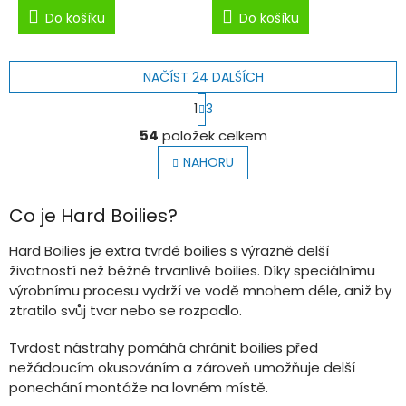
Do košíku
Do košíku
NAČÍST 24 DALŠÍCH
S
1
3
t
O
r
54
položek celkem
v
á
l
n
NAHORU
k
á
o
d
v
a
Co je Hard Boilies?
á
c
n
í
Hard Boilies je extra tvrdé boilies s výrazně delší
í
p
životností než běžné trvanlivé boilies. Díky speciálnímu
r
výrobnímu procesu vydrží ve vodě mnohem déle, aniž by
v
ztratilo svůj tvar nebo se rozpadlo.
k
y
Tvrdost nástrahy pomáhá chránit boilies před
v
ý
nežádoucím okusováním a zároveň umožňuje delší
p
ponechání montáže na lovném místě.
i