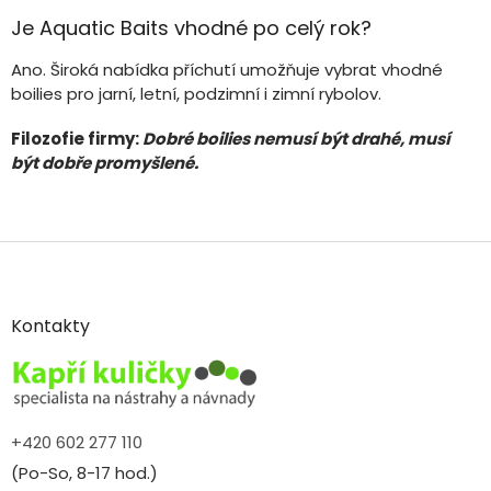
Je Aquatic Baits vhodné po celý rok?
Ano. Široká nabídka příchutí umožňuje vybrat vhodné
boilies pro jarní, letní, podzimní i zimní rybolov.
Filozofie firmy:
Dobré boilies
nemusí být drahé, musí
být dobře promyšlené.
Z
á
p
a
Kontakty
t
í
+420 602 277 110
(Po-So, 8-17 hod.)