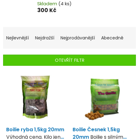
Skladem
(4 ks)
300 Kč
Ř
a
Nejlevnější
Nejdražší
Nejprodávanější
Abecedně
z
e
n
OTEVŘÍT FILTR
í
p
V
r
ý
o
p
d
i
u
s
k
p
t
r
ů
o
d
Boilie ryba 1,5kg 20mm
Boilie Česnek 1,5kg
u
Výhodná cena. Kilo jen
20mm
Boilie s silným