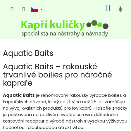
Přejít
NÁKUP
na
KOŠÍK
obsah
Aquatic Baits
Aquatic Baits – rakouské
trvanlivé boilies pro náročné
kapraře
Aquatic Baits
je renomovaný rakouský výrobce boilies a
kaprařských návnad, který se již více než 25 let zaměřuje
na vývoj kvalitních produktů pro lov kaprů. Filozofie značky
je postavena na pečlivém výběru surovin, důkladném
testování receptur a výrobě nástrah s vysokou výživovou
hodnotou i dlouhodobou atraktivitou.