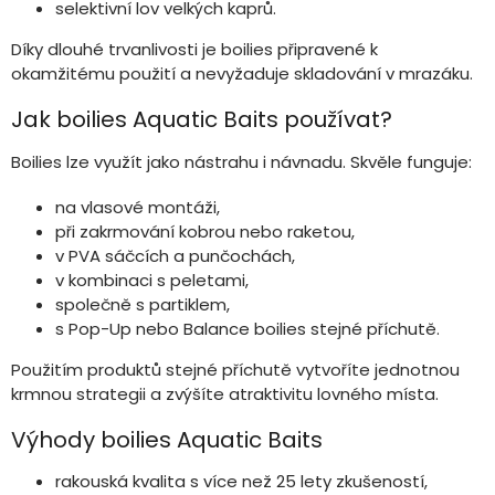
selektivní lov velkých kaprů.
Díky dlouhé trvanlivosti je boilies připravené k
okamžitému použití a nevyžaduje skladování v mrazáku.
Jak boilies Aquatic Baits používat?
Boilies lze využít jako nástrahu i návnadu. Skvěle funguje:
na vlasové montáži,
při zakrmování kobrou nebo raketou,
v PVA sáčcích a punčochách,
v kombinaci s peletami,
společně s partiklem,
s Pop-Up nebo Balance boilies stejné příchutě.
Použitím produktů stejné příchutě vytvoříte jednotnou
krmnou strategii a zvýšíte atraktivitu lovného místa.
Výhody boilies Aquatic Baits
rakouská kvalita s více než 25 lety zkušeností,