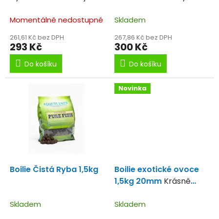
k
za 195Kč.
česnekovým aroma.
t
Momentálně nedostupné
Skladem
ů
261,61 Kč bez DPH
267,86 Kč bez DPH
293 Kč
300 Kč
Do košíku
Do košíku
Novinka
Boilie Čistá Ryba 1,5kg
Boilie exotické ovoce
1,5kg 20mm
Krásně
vonící ovocné boilies.
Skladem
Skladem