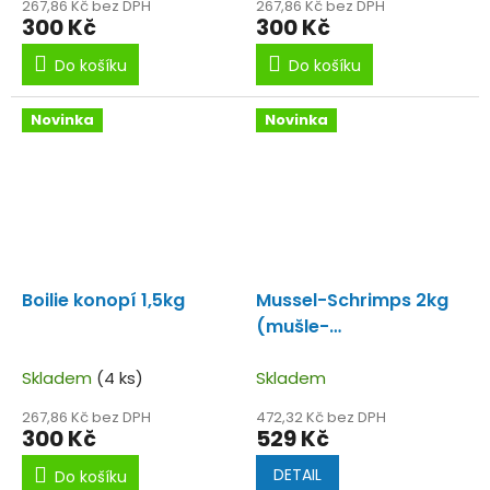
267,86 Kč bez DPH
267,86 Kč bez DPH
300 Kč
300 Kč
Do košíku
Do košíku
Novinka
Novinka
Boilie konopí 1,5kg
Mussel-Schrimps 2kg
(mušle-
kreveta)Performance
Skladem
(4 ks)
Boilie s silným aroma
Skladem
mušli.
267,86 Kč bez DPH
472,32 Kč bez DPH
300 Kč
529 Kč
DETAIL
Do košíku