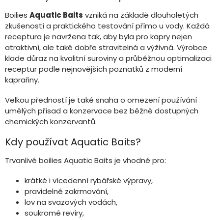
a
c
Boilies
Aquatic Baits
vzniká na základě dlouholetých
í
zkušeností a praktického testování přímo u vody. Každá
p
receptura je navržena tak, aby byla pro kapry nejen
r
v
atraktivní, ale také dobře stravitelná a výživná. Výrobce
k
klade důraz na kvalitní suroviny a průběžnou optimalizaci
y
receptur podle nejnovějších poznatků z moderní
v
kaprařiny.
ý
p
Velkou předností je také snaha o omezení používání
i
umělých přísad a konzervace bez běžně dostupných
s
chemických konzervantů.
u
Kdy používat Aquatic Baits?
Trvanlivé boilies Aquatic Baits je vhodné pro:
krátké i vícedenní rybářské výpravy,
pravidelné zakrmování,
lov na svazových vodách,
soukromé revíry,