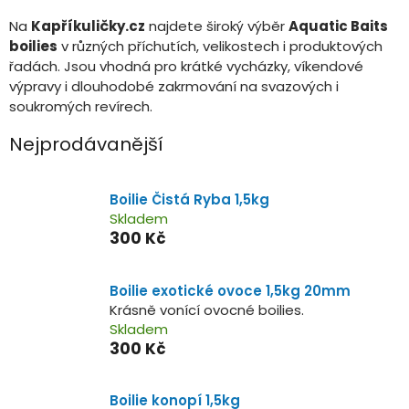
Na
Kapříkuličky.cz
najdete široký výběr
Aquatic Baits
boilies
v různých příchutích, velikostech i produktových
řadách. Jsou vhodná pro krátké vycházky, víkendové
výpravy i dlouhodobé zakrmování na svazových i
soukromých revírech.
Nejprodávanější
Boilie Čistá Ryba 1,5kg
Skladem
300 Kč
Boilie exotické ovoce 1,5kg 20mm
Krásně vonící ovocné boilies.
Skladem
300 Kč
Boilie konopí 1,5kg