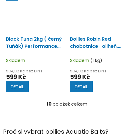
Black Tuna 2kg ( černý
Boilies Robin Red
Tuňák) Performance
chobotnice- oliheň.
Boilie s vysokým
Squid Red 2kg
Vysoce
obsahem rybích
Skladem
proteinové boilies s
Skladem
(1 kg)
mouček.
originálním Robin
534,82 Kč bez DPH
534,82 Kč bez DPH
Redem.
599 Kč
599 Kč
DETAIL
DETAIL
10
položek celkem
O
v
l
á
d
Proč si vybrat boilies Aquatic Baits?