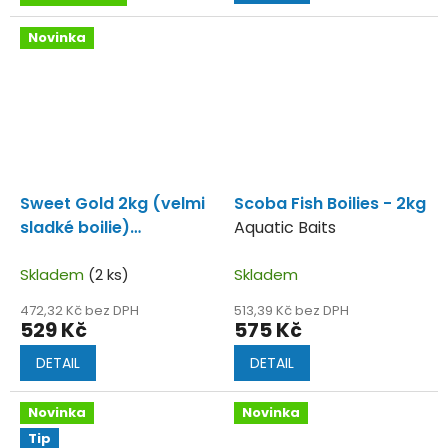
Novinka
Sweet Gold 2kg (velmi
Scoba Fish Boilies - 2kg
sladké boilie)
Aquatic Baits
Performance
Vynikající
boilies nejen do studené
Skladem
(2 ks)
Skladem
vody.
472,32 Kč bez DPH
513,39 Kč bez DPH
529 Kč
575 Kč
DETAIL
DETAIL
Novinka
Novinka
Tip