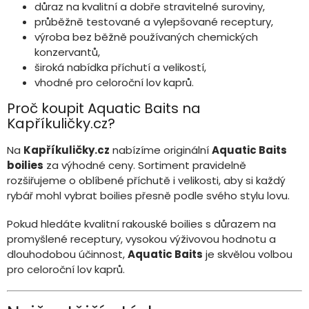
důraz na kvalitní a dobře stravitelné suroviny,
průběžně testované a vylepšované receptury,
výroba bez běžně používaných chemických
konzervantů,
široká nabídka příchutí a velikostí,
vhodné pro celoroční lov kaprů.
Proč koupit Aquatic Baits na
Kapříkuličky.cz?
Na
Kapříkuličky.cz
nabízíme originální
Aquatic Baits
boilies
za výhodné ceny. Sortiment pravidelně
rozšiřujeme o oblíbené příchutě i velikosti, aby si každý
rybář mohl vybrat boilies přesně podle svého stylu lovu.
Pokud hledáte kvalitní rakouské boilies s důrazem na
promyšlené receptury, vysokou výživovou hodnotu a
dlouhodobou účinnost,
Aquatic Baits
je skvělou volbou
pro celoroční lov kaprů.