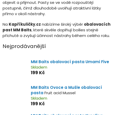
objevit a přijmout. Pasty se ve vodě rozpouštějí
postupně, čímž dlouhodobě uvolňují atraktivní látky
přímo v okolí nástrahy.
Na
Kapříkuličky.cz
nabízíme široký výběr
obalovacích
past MM Baits
, které skvěle doplňují boilies stejné
příchutě a zvyšují účinnost nástrahy během celého roku.
Nejprodávanější
MM Baits obalovací pasta Umami Five
Skladem
199 Kč
MM Baits Ovoce a Mušle obalovací
pasta
Fruit acid Mussel
Skladem
199 Kč