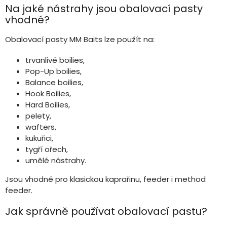
i
Na jaké nástrahy jsou obalovací pasty
s
vhodné?
u
Obalovací pasty MM Baits lze použít na:
trvanlivé boilies,
Pop-Up boilies,
Balance boilies,
Hook Boilies,
Hard Boilies,
pelety,
wafters,
kukuřici,
tygří ořech,
umělé nástrahy.
Jsou vhodné pro klasickou kaprařinu, feeder i method
feeder.
Jak správně používat obalovací pastu?