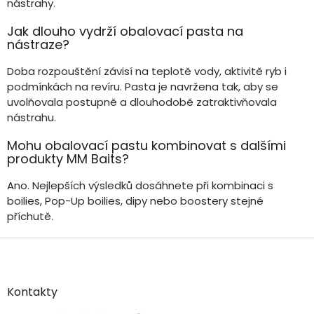
nástrahy.
Jak dlouho vydrží obalovací pasta na
nástraze?
Doba rozpouštění závisí na teplotě vody, aktivitě ryb i
podmínkách na revíru. Pasta je navržena tak, aby se
uvolňovala postupně a dlouhodobě zatraktivňovala
nástrahu.
Mohu obalovací pastu kombinovat s dalšími
produkty MM Baits?
Ano. Nejlepších výsledků dosáhnete při kombinaci s
boilies, Pop-Up boilies, dipy nebo boostery stejné
příchutě.
Z
á
p
a
Kontakty
t