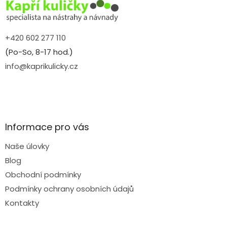
í
+420 602 277 110
(Po-So, 8-17 hod.)
info@kaprikulicky.cz
Informace pro vás
Naše úlovky
Blog
Obchodní podmínky
Podmínky ochrany osobních údajů
Kontakty