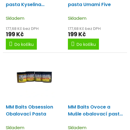
u
pasta Kyselina
pasta Umami Five
k
máselná korýš
t
Skladem
Skladem
ů
177,68 Kč bez DPH
177,68 Kč bez DPH
199 Kč
199 Kč
Do košíku
Do košíku
MM Baits Obsession
MM Baits Ovoce a
Obalovací Pasta
Mušle obalovací pasta
Fruit acid Mussel
Skladem
Skladem