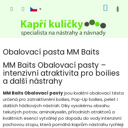
Přejít
NÁKUP
na
KOŠÍK
obsah
Obalovací pasta MM Baits
MM Baits Obalovací pasty –
intenzivní atraktivita pro boilies
a další nástrahy
MM Baits Obalovací pasty
jsou kvalitní obalovací těsta
určená pro zatraktivnění boilies, Pop-Up boilies, pelet i
dalších háčkových nástrah. Díky vysokému obsahu
tekutých potrav, aminokyselin, přírodních atraktorů a
kvalitních esencí vytvářejí po dopadu do vody intenzivní
pachovou stopu, která pomáhá kaprům nástrahu rychleji