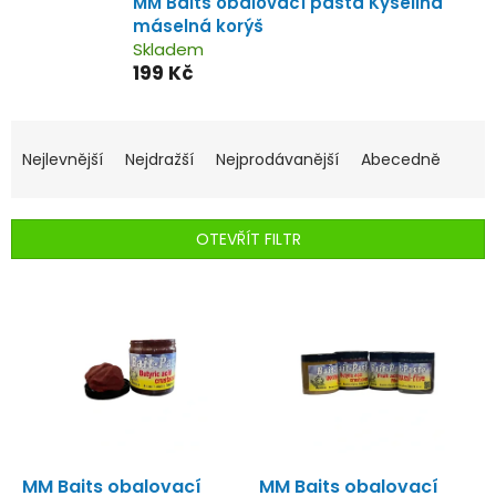
MM Baits obalovací pasta Kyselina
máselná korýš
Skladem
199 Kč
Ř
a
Nejlevnější
Nejdražší
Nejprodávanější
Abecedně
z
e
n
OTEVŘÍT FILTR
í
p
V
r
ý
o
p
d
i
u
s
k
p
t
r
ů
o
d
MM Baits obalovací
MM Baits obalovací