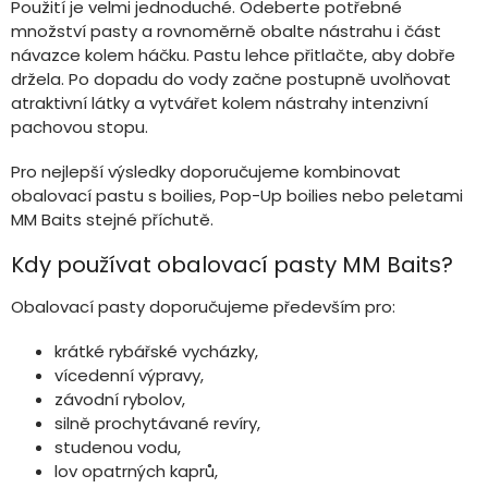
Použití je velmi jednoduché. Odeberte potřebné
množství pasty a rovnoměrně obalte nástrahu i část
návazce kolem háčku. Pastu lehce přitlačte, aby dobře
držela. Po dopadu do vody začne postupně uvolňovat
atraktivní látky a vytvářet kolem nástrahy intenzivní
pachovou stopu.
Pro nejlepší výsledky doporučujeme kombinovat
obalovací pastu s boilies, Pop-Up boilies nebo peletami
MM Baits stejné příchutě.
Kdy používat obalovací pasty MM Baits?
Obalovací pasty doporučujeme především pro:
krátké rybářské vycházky,
vícedenní výpravy,
závodní rybolov,
silně prochytávané revíry,
studenou vodu,
lov opatrných kaprů,