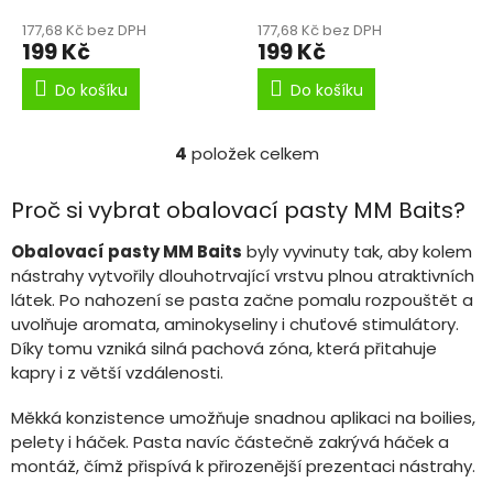
177,68 Kč bez DPH
177,68 Kč bez DPH
199 Kč
199 Kč
Do košíku
Do košíku
4
položek celkem
O
v
l
Proč si vybrat obalovací pasty MM Baits?
á
d
Obalovací pasty MM Baits
byly vyvinuty tak, aby kolem
a
nástrahy vytvořily dlouhotrvající vrstvu plnou atraktivních
c
látek. Po nahození se pasta začne pomalu rozpouštět a
í
uvolňuje aromata, aminokyseliny i chuťové stimulátory.
p
r
Díky tomu vzniká silná pachová zóna, která přitahuje
v
kapry i z větší vzdálenosti.
k
y
Měkká konzistence umožňuje snadnou aplikaci na boilies,
v
pelety i háček. Pasta navíc částečně zakrývá háček a
ý
montáž, čímž přispívá k přirozenější prezentaci nástrahy.
p