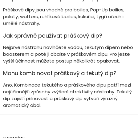
Práškové dipy jsou vhodné pro boilies, Pop-Up boilies,
pelety, wafters, rohlíkové boilies, kukuřici, tygří ořech i
umělé nástrahy.
Jak správně používat práškový dip?
Nejprve nástrahu navlhčete vodou, tekutým dipem nebo
boosterem a poté ji obalte v práškovém dipu. Pro ještě
vyšší účinnost můžete postup několikrát opakovat.
Mohu kombinovat práškový a tekutý dip?
Ano. Kombinace tekutého a práškového dipu patří mezi
nejúčinnější způsoby zvýšení atraktivity nástrahy. Tekutý
dip zajistí přilnavost a práškový dip vytvoří výrazný
aromatický obal.
Z
á
p
a