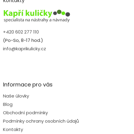
Kontakty
t
í
+420 602 277 110
(Po-So, 8-17 hod.)
info@kaprikulicky.cz
Informace pro vás
Naše úlovky
Blog
Obchodní podmínky
Podmínky ochrany osobních údajů
Kontakty