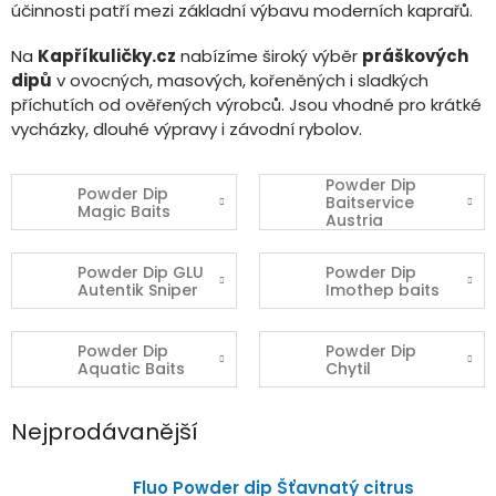
účinnosti patří mezi základní výbavu moderních kaprařů.
Na
Kapříkuličky.cz
nabízíme široký výběr
práškových
dipů
v ovocných, masových, kořeněných i sladkých
příchutích od ověřených výrobců. Jsou vhodné pro krátké
vycházky, dlouhé výpravy i závodní rybolov.
Powder Dip
Powder Dip
Baitservice
Magic Baits
Austria
Powder Dip GLU
Powder Dip
Autentik Sniper
Imothep baits
Powder Dip
Powder Dip
Aquatic Baits
Chytil
Nejprodávanější
Fluo Powder dip Šťavnatý citrus