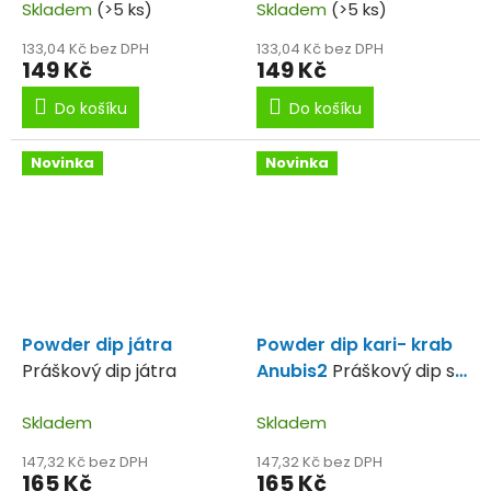
Skladem
(>5 ks)
česnek
Skladem
(>5 ks)
133,04 Kč bez DPH
133,04 Kč bez DPH
149 Kč
149 Kč
Do košíku
Do košíku
Novinka
Novinka
Powder dip játra
Powder dip kari- krab
Práškový dip játra
Anubis2
Práškový dip s
příchutí kari a
Skladem
nádechem kraba.
Skladem
147,32 Kč bez DPH
147,32 Kč bez DPH
165 Kč
165 Kč