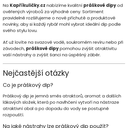
Na
Kapříkuličky.cz
nabízíme kvalitní
práškové dipy
od
ověřených výrobců za výhodné ceny. Sortiment
pravidelně rozšiřujeme o nové příchutě a produktové
novinky, aby si každý rybář mohl vybrat ideální dip podle
svého stylu lovu.
Ať už lovíte na svazové vodě, soukromém revíru nebo při
závodech,
práškové dipy
pomohou zvýšit atraktivitu
vaší nástrahy a zvýšit šanci na úspěšný záběr.
Nejčastější otázky
Co je práškový dip?
Práškový dip je jemná směs atraktorů, aromat a dalších
lákavých složek, která po navlhčení vytvoří na nástraze
atraktivní obal a po dopadu do vody se postupně
rozpouští.
Na jaké nástrahy lze práškový dip použít?