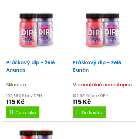
p
V
r
ý
o
p
d
i
u
s
k
p
t
r
ů
o
d
Práškový dip - želé
Práškový dip - želé
u
Ananas
Banán
k
t
Skladem
Momentálně nedostupné
ů
102,68 Kč bez DPH
102,68 Kč bez DPH
115 Kč
115 Kč
Do košíku
Do košíku