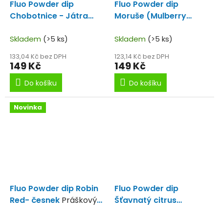
Fluo Powder dip
Fluo Powder dip
Chobotnice - Játra
Moruše (Mulberry
Extra silné aroma olihně
Supreme)
UV powder
a játry.
Skladem
(>5 ks)
dip Moruše.
Skladem
(>5 ks)
133,04 Kč bez DPH
123,14 Kč bez DPH
149 Kč
149 Kč
Do košíku
Do košíku
Novinka
Fluo Powder dip Robin
Fluo Powder dip
Red- česnek
Práškový
Šťavnatý citrus
dip Robin Red- česnek
Práškový dip Robin Red-