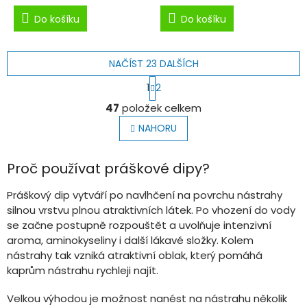
Do košíku
Do košíku
NAČÍST 23 DALŠÍCH
S
1
2
t
O
r
47
položek celkem
v
á
l
n
NAHORU
k
á
o
d
v
a
Proč používat práškové dipy?
á
c
n
í
Práškový dip vytváří po navlhčení na povrchu nástrahy
í
p
silnou vrstvu plnou atraktivních látek. Po vhození do vody
r
se začne postupně rozpouštět a uvolňuje intenzivní
v
aroma, aminokyseliny i další lákavé složky. Kolem
k
nástrahy tak vzniká atraktivní oblak, který pomáhá
y
v
kaprům nástrahu rychleji najít.
ý
p
Velkou výhodou je možnost nanést na nástrahu několik