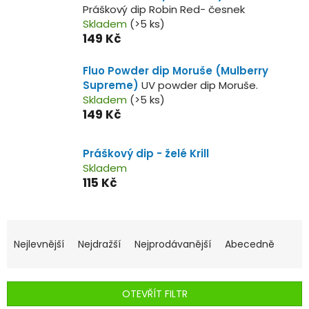
Práškový dip Robin Red- česnek
Skladem
(>5 ks)
149 Kč
Fluo Powder dip Moruše (Mulberry
Supreme)
UV powder dip Moruše.
Skladem
(>5 ks)
149 Kč
Práškový dip - želé Krill
Skladem
115 Kč
Ř
a
Nejlevnější
Nejdražší
Nejprodávanější
Abecedně
z
e
n
OTEVŘÍT FILTR
í