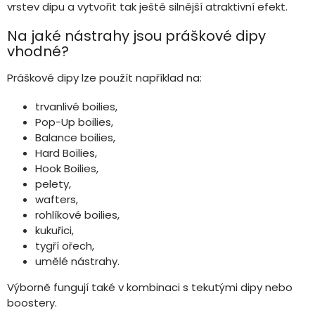
i
vrstev dipu a vytvořit tak ještě silnější atraktivní efekt.
s
u
Na jaké nástrahy jsou práškové dipy
vhodné?
Práškové dipy lze použít například na:
trvanlivé boilies,
Pop-Up boilies,
Balance boilies,
Hard Boilies,
Hook Boilies,
pelety,
wafters,
rohlíkové boilies,
kukuřici,
tygří ořech,
umělé nástrahy.
Výborně fungují také v kombinaci s tekutými dipy nebo
boostery.