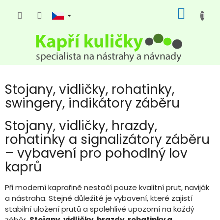
Přejít
NÁKUP
na
KOŠÍK
obsah
Stojany, vidličky, rohatinky,
swingery, indikátory záběru
Stojany, vidličky, hrazdy,
rohatinky a signalizátory záběru
– vybavení pro pohodlný lov
kaprů
Při moderní kaprařině nestačí pouze kvalitní prut, naviják
a nástraha. Stejně důležité je vybavení, které zajistí
stabilní uložení prutů a spolehlivě upozorní na každý
záběr.
Stojany, vidličky, hrazdy, rohatinky a