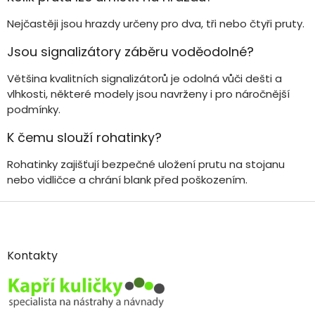
Nejčastěji jsou hrazdy určeny pro dva, tři nebo čtyři pruty.
Jsou signalizátory záběru voděodolné?
Většina kvalitních signalizátorů je odolná vůči dešti a
vlhkosti, některé modely jsou navrženy i pro náročnější
podmínky.
K čemu slouží rohatinky?
Rohatinky zajišťují bezpečné uložení prutu na stojanu
nebo vidličce a chrání blank před poškozením.
Z
á
p
a
Kontakty
t
í