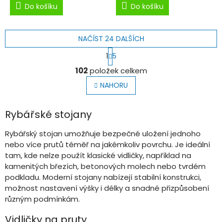
Do košíku
Do košíku
NAČÍST 24 DALŠÍCH
S
1
5
t
O
r
102
položek celkem
v
á
l
n
NAHORU
k
á
o
d
v
a
Rybářské stojany
á
c
n
í
Rybářský stojan umožňuje bezpečné uložení jednoho
í
p
nebo více prutů téměř na jakémkoliv povrchu. Je ideální
r
tam, kde nelze použít klasické vidličky, například na
v
kamenitých březích, betonových molech nebo tvrdém
k
podkladu. Moderní stojany nabízejí stabilní konstrukci,
y
v
možnost nastavení výšky i délky a snadné přizpůsobení
ý
různým podmínkám.
p
i
Vidličky na pruty