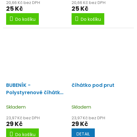
20,66 Kč bez DPH
20,66 Kč bez DPH
25 Kč
25 Kč
Do košíku
Do košíku
BUBENÍK -
číhátko pod prut
Polystyrenové číhátko
odpadávací žluto-
červené
Skladem
Skladem
23,97 Kč bez DPH
23,97 Kč bez DPH
29 Kč
29 Kč
DETAIL
Do košíku