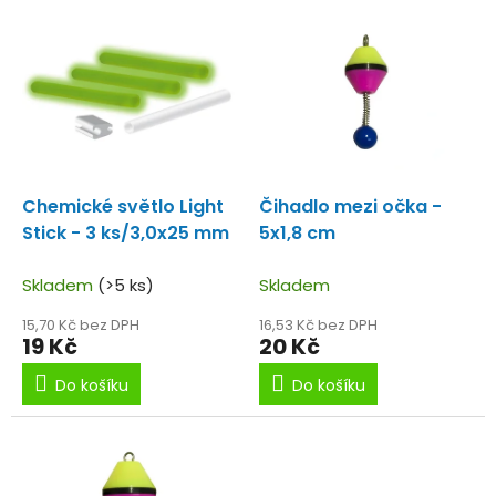
V
r
ý
o
p
d
i
u
s
k
p
t
r
ů
o
d
Chemické světlo Light
Čihadlo mezi očka -
u
Stick - 3 ks/3,0x25 mm
5x1,8 cm
k
t
Skladem
(>5 ks)
Skladem
ů
15,70 Kč bez DPH
16,53 Kč bez DPH
19 Kč
20 Kč
Do košíku
Do košíku