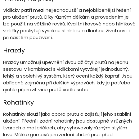
s
u
Vidličky patří mezi nejjednodušší a nejoblíbenější řešení
pro uložení prutů. Díky různým délkám a provedením je
lze použít na většině revírů. Kvalitní kovové nebo hliníkové
vidličky poskytují vysokou stabilitu a dlouhou životnost i
při častém používání.
Hrazdy
Hrazdy umožňují upevnění dvou až čtyř prutů na jednu
sestavu. V kombinaci s vidličkami vytvářejí jednoduchý,
lehký a spolehlivý systém, který ocení každý kaprař. Jsou
oblíbené zejména při delších výpravách, kdy je potřeba
rychle připravit více prutů vedle sebe.
Rohatinky
Rohatinky slouží jako opora prutu a zajišťují jeho stabilní
uložení. Přední i zadní rohatinky jsou dostupné v různých
tvarech a materiálech, aby vyhovovaly různým stylům
lovu. Měkké gumové provedení chrání prut před