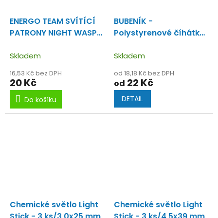
ENERGO TEAM SVÍTÍCÍ
BUBENÍK -
PATRONY NIGHT WASP
Polystyrenové číhátko
4,5mm 2ks
na suchý zip červené a
Skladem
žluté
Skladem
16,53 Kč bez DPH
od 18,18 Kč bez DPH
20 Kč
22 Kč
od
DETAIL
Do košíku
Chemické světlo Light
Chemické světlo Light
Stick - 3 ks/3,0x25 mm
Stick - 3 ks/4,5x39 mm