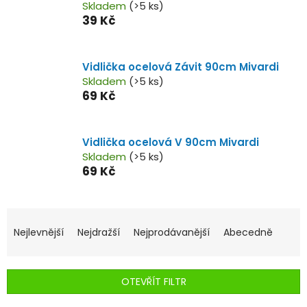
Skladem
(>5 ks)
39 Kč
Vidlička ocelová Závit 90cm Mivardi
Skladem
(>5 ks)
69 Kč
Vidlička ocelová V 90cm Mivardi
Skladem
(>5 ks)
69 Kč
Ř
a
Nejlevnější
Nejdražší
Nejprodávanější
Abecedně
z
e
n
OTEVŘÍT FILTR
í
p