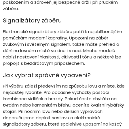
poškozením a zároveň jej bezpečně drží i při prudkém
záběru.
Signalizátory záběru
Elektronické signalizátory záběru patří k nejoblíbenějším
pomůckám moderní kaprařiny. Upozorní na záběr
zvukovým i světelným signálem, takže máte přehled o
dění na lovném místě ve dne i v noci. Mnoho modelů
nabízí nastavení hlasitosti, citlivosti i tónu a některé lze
propojit s bezdrátovým příposlechem.
Jak vybrat správné vybavení?
Při výběru záleží především na způsobu lovu a místě, kde
nejčastěji rybaříte. Pro občasné vycházky postačí
kombinace vidliček a hrazdy. Pokud často chytáte na
tvrdém nebo kamenitém břehu, oceníte kvalitní rybářský
stojan. Při nočním lovu nebo delších výpravách
doporučujeme doplnit sestavu o elektronické
signalizátory záběru, které spolehlivě upozorní na každý