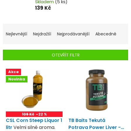
Skladem
(5 ks)
139 Kč
Ř
a
Nejlevnější
Nejdražší
Nejprodávanější
Abecedně
z
e
n
OTEVŘÍT FILTR
í
p
V
r
Akce
ý
o
Novinka
p
d
i
u
s
k
p
t
r
ů
o
109 Kč
–22 %
d
CSL Corn Steep Liquor 1
TB Baits Tekutá
u
litr
Velmi silné aroma.
Potrava Power Liver -