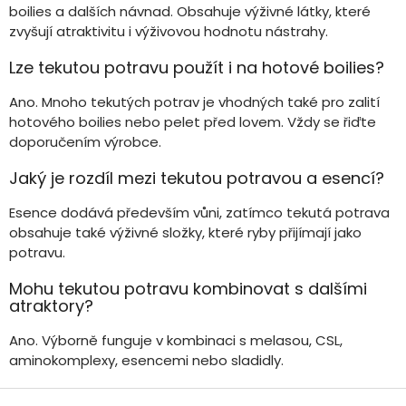
boilies a dalších návnad. Obsahuje výživné látky, které
zvyšují atraktivitu i výživovou hodnotu nástrahy.
Lze tekutou potravu použít i na hotové boilies?
Ano. Mnoho tekutých potrav je vhodných také pro zalití
hotového boilies nebo pelet před lovem. Vždy se řiďte
doporučením výrobce.
Jaký je rozdíl mezi tekutou potravou a esencí?
Esence dodává především vůni, zatímco tekutá potrava
obsahuje také výživné složky, které ryby přijímají jako
potravu.
Mohu tekutou potravu kombinovat s dalšími
atraktory?
Ano. Výborně funguje v kombinaci s melasou, CSL,
aminokomplexy, esencemi nebo sladidly.
Z