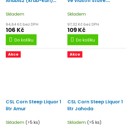
Anubis2 (krab-kari)
ve vlastní šťávě.
Vynikající tekutá zálivka
Přirozená potrava
s příchutí kari a s
Skladem
kaprů!!
Skladem
nádechem kraba
94,64 Kč bez DPH
97,32 Kč bez DPH
106 Kč
109 Kč
Do košíku
Do košíku
Akce
Akce
CSL Corn Steep Liquor 1
CSL Corn Steep Liquor 1
litr Amur
litr Jahoda
Skladem
(>5 ks)
Skladem
(>5 ks)