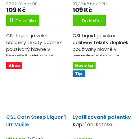
97,32 Kč bez DPH
97,32 Kč bez DPH
109 Kč
109 Kč
Do košíku
Do košíku
CSL Liquid je velmi
CSL Liquid je velmi
oblíbený tekutý doplněk
oblíbený tekutý doplněk
používaný hlavně v
používaný hlavně v
kaprařině. Náš CSL je
kaprařině. Náš CSL je
navíc obarven
navíc obarven
Akce
Novinka
potravinářskou barvou,
potravinářskou barvou,
Tip
pro zvýšení vizuálního
pro zvýšení vizuálního
efektu a doplněn o...
efektu a doplněn o...
CSL Corn Steep Liquor 1
Lyofilizované patentky
litr Mušle
Kapří delikatesa!