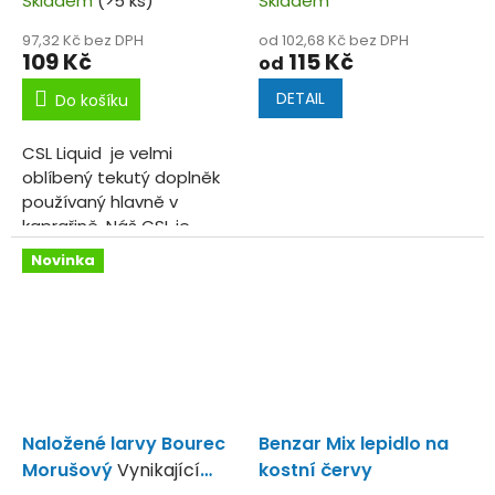
Skladem
(>5 ks)
Skladem
97,32 Kč bez DPH
od 102,68 Kč bez DPH
109 Kč
115 Kč
od
DETAIL
Do košíku
CSL Liquid je velmi
oblíbený tekutý doplněk
používaný hlavně v
kaprařině. Náš CSL je
navíc obarven
Novinka
potravinářskou barvou,
pro zvýšení vizuálního
efektu a doplněn o...
Naložené larvy Bourec
Benzar Mix lepidlo na
Morušový
Vynikající
kostní červy