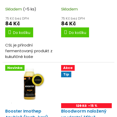
k
250 ml
t
Skladem
(>5 ks)
Skladem
ů
75 Kč bez DPH
75 Kč bez DPH
84 Kč
84 Kč
Do košíku
Do košíku
CSL je přírodní
fermentovaný produkt z
kukuřičné kaše
Novinka
Akce
Tip
129 Kč
–15 %
Booster Imothep
Bloodworm naložený