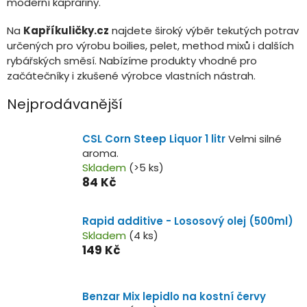
moderní kaprařiny.
Na
Kapříkuličky.cz
najdete široký výběr tekutých potrav
určených pro výrobu boilies, pelet, method mixů i dalších
rybářských směsí. Nabízíme produkty vhodné pro
začátečníky i zkušené výrobce vlastních nástrah.
Nejprodávanější
CSL Corn Steep Liquor 1 litr
Velmi silné
aroma.
Skladem
(>5 ks)
84 Kč
Rapid additive - Lososový olej (500ml)
Skladem
(4 ks)
149 Kč
Benzar Mix lepidlo na kostní červy