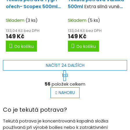
ořech- Scopex 500ml
500ml
Extra silná vuně
Rádi používáme pří lovu
vanilky.
na tygří ořech.
Skladem
(3 ks)
Skladem
(5 ks)
133,04 Kč bez DPH
133,04 Kč bez DPH
149 Kč
149 Kč
Do košíku
Do košíku
NAČÍST 24 DALŠÍCH
S
1
3
t
O
r
56
položek celkem
v
á
l
n
NAHORU
k
á
o
d
v
a
Co je tekutá potrava?
á
c
n
í
Tekutá potrava je koncentrovaná kapalná složka
í
p
používaná při výrobě boilies nebo k zatraktivnění