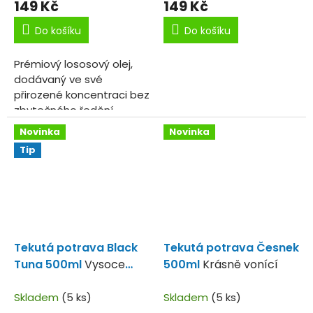
149 Kč
149 Kč
Do košíku
Do košíku
Prémiový lososový olej,
dodávaný ve své
přirozené koncentraci bez
zbytečného ředění.
Novinka
Novinka
Tip
Tekutá potrava Black
Tekutá potrava Česnek
Tuna 500ml
Vysoce
500ml
Krásně vonící
koncentrovaná tekutá
potrava.
Skladem
(5 ks)
Skladem
(5 ks)