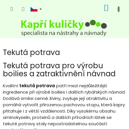
Přejít
NÁKUP
na
KOŠÍK
obsah
Tekutá potrava
Tekutá potrava pro výrobu
boilies a zatraktivnění návnad
Kvalitní
tekutá potrava
patří mezi nejdůležitější
ingredience při výrobě boilies i dalších rybářských návnad.
Dodává směsi cenné živiny, zvyšuje její atraktivitu a
pomáhá vytvořit přirozenou pachovou stopu, která kapry
přitahuje i z větší vzdálenosti. Díky vysokému obsahu
aminokyselin, proteinů a dalších přírodních látek se
tekuté potravy staly nepostradatelnou součástí