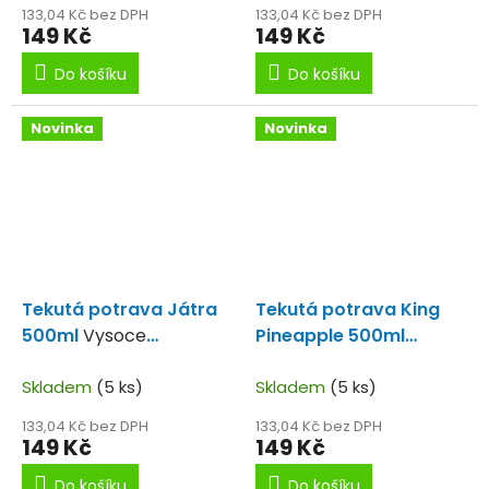
133,04 Kč bez DPH
133,04 Kč bez DPH
149 Kč
149 Kč
Do košíku
Do košíku
Novinka
Novinka
Tekutá potrava Játra
Tekutá potrava King
500ml
Vysoce
Pineapple 500ml
koncentrovaná tekutá
Krásně vonící
játra.
Skladem
(5 ks)
Skladem
(5 ks)
133,04 Kč bez DPH
133,04 Kč bez DPH
149 Kč
149 Kč
Do košíku
Do košíku