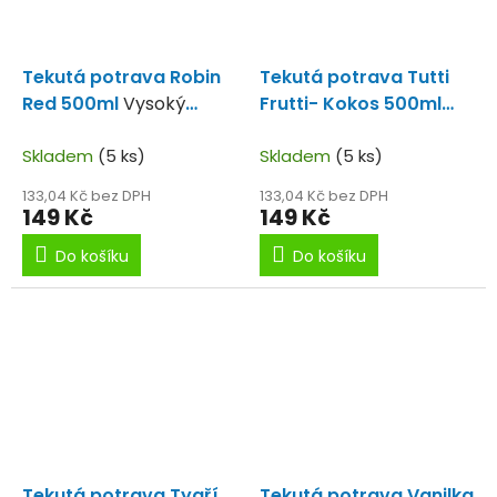
Tekutá potrava Robin
Tekutá potrava Tutti
Red 500ml
Vysoký
Frutti- Kokos 500ml
obsah Robin Redu.
Nejsladší liquid v naší
Skladem
(5 ks)
nabídce
Skladem
(5 ks)
133,04 Kč bez DPH
133,04 Kč bez DPH
149 Kč
149 Kč
Do košíku
Do košíku
Tekutá potrava Tygří
Tekutá potrava Vanilka