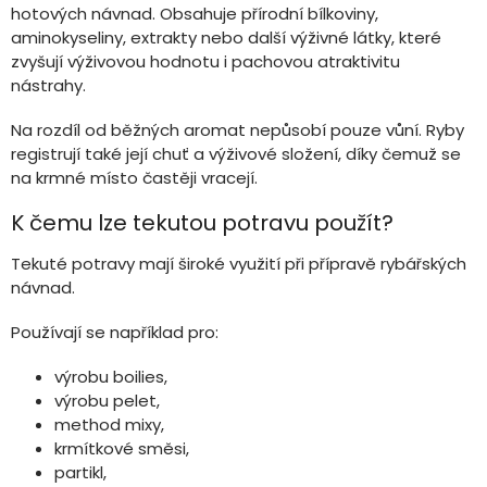
r
hotových návnad. Obsahuje přírodní bílkoviny,
v
aminokyseliny, extrakty nebo další výživné látky, které
k
zvyšují výživovou hodnotu i pachovou atraktivitu
y
v
nástrahy.
ý
p
Na rozdíl od běžných aromat nepůsobí pouze vůní. Ryby
i
registrují také její chuť a výživové složení, díky čemuž se
s
na krmné místo častěji vracejí.
u
K čemu lze tekutou potravu použít?
Tekuté potravy mají široké využití při přípravě rybářských
návnad.
Používají se například pro:
výrobu boilies,
výrobu pelet,
method mixy,
krmítkové směsi,
partikl,