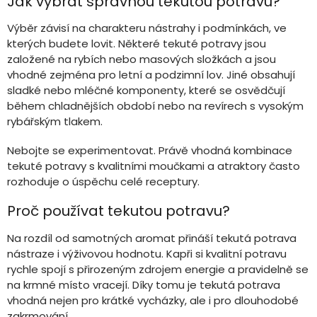
Jak vybrat správnou tekutou potravu?
Výběr závisí na charakteru nástrahy i podmínkách, ve
kterých budete lovit. Některé tekuté potravy jsou
založené na rybích nebo masových složkách a jsou
vhodné zejména pro letní a podzimní lov. Jiné obsahují
sladké nebo mléčné komponenty, které se osvědčují
během chladnějších období nebo na revírech s vysokým
rybářským tlakem.
Nebojte se experimentovat. Právě vhodná kombinace
tekuté potravy s kvalitními moučkami a atraktory často
rozhoduje o úspěchu celé receptury.
Proč používat tekutou potravu?
Na rozdíl od samotných aromat přináší tekutá potrava
nástraze i výživovou hodnotu. Kapři si kvalitní potravu
rychle spojí s přirozeným zdrojem energie a pravidelně se
na krmné místo vracejí. Díky tomu je tekutá potrava
vhodná nejen pro krátké vycházky, ale i pro dlouhodobé
zakrmování.