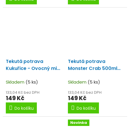
Tekutá potrava
Tekutá potrava
Kukuřice - Ovocný mix
Monster Crab 500ml
500ml
Perfektní zálivka
Výrazně pachnoucí
na ovocné boilie a
Skladem
(5 ks)
liquid
Skladem
(5 ks)
partiklové směsi
133,04 Kč bez DPH
133,04 Kč bez DPH
149 Kč
149 Kč
Do košíku
Do košíku
Novinka