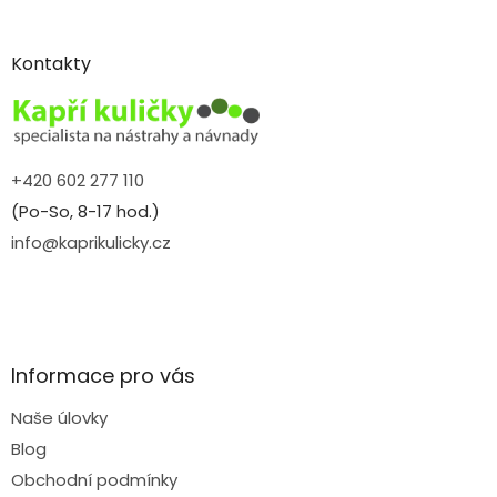
á
p
a
Kontakty
t
í
+420 602 277 110
(Po-So, 8-17 hod.)
info@kaprikulicky.cz
Informace pro vás
Naše úlovky
Blog
Obchodní podmínky