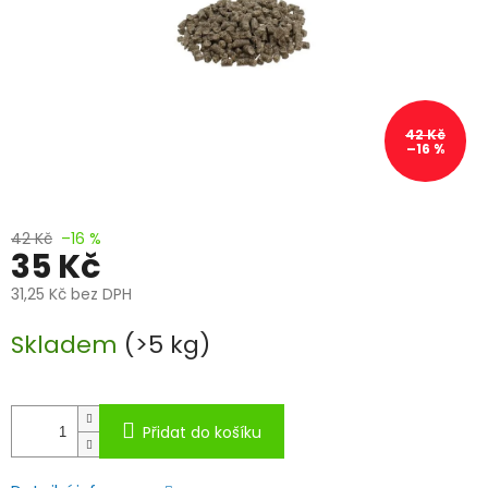
42 Kč
–16 %
42 Kč
–16 %
35 Kč
31,25 Kč bez DPH
Měrná
Skladem
(>5 kg)
cena:
Přidat do košíku