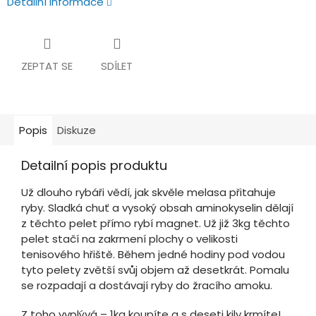
Detailní informace
ZEPTAT SE
SDÍLET
Popis
Diskuze
Detailní popis produktu
Už dlouho rybáři vědí, jak skvěle melasa přitahuje
ryby. Sladká chuť a vysoký obsah aminokyselin dělají
z těchto pelet přímo rybí magnet. Už již 3kg těchto
pelet stačí na zakrmení plochy o velikosti
tenisového hřiště. Během jedné hodiny pod vodou
tyto pelety zvětší svůj objem až desetkrát. Pomalu
se rozpadají a dostávají ryby do žracího amoku.
Z toho vyplývá – 1kg koupíte a s deseti kily krmíte!