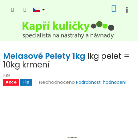
Přejít
NÁKUP
na
KOŠÍK
obsah
Melasové Pelety 1kg
1kg pelet =
10kg krmení
169
Průměrné
Neohodnoceno
Akce
Tip
Podrobnosti hodnocení
hodnocení
produktu
je
0,0
z
5
hvězdiček.