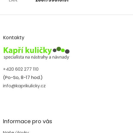
Z
á
p
a
Kontakty
t
í
+420 602 277 110
(Po-So, 8-17 hod.)
info@kaprikulicky.cz
Informace pro vás
Naše úlovky