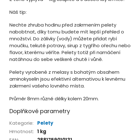
Náš tip:
Nechte zhruba hodinu před zakrmením pelety
nabobtnat, díky tomu budete mít lepší přehled o
množství. Do zálivky (vody) můžete přidat rybí
moučku, tekuté potravy, sirup z tygřího ořechu nebo
flavor, kterému věříte. Pelety totiž při namáčení
natáhnou do sebe veškeré chutě i vůně.
Pelety vyrobené z melasy s bohatým obsahem
aminokyselin jsou efektivní alternativou k levnému
zakrmení vašeho lovného místa.
Průměr 8mm různé délky kolem 20mm.
Doplňkové parametry
Kategorie
:
Pelety
Hmotnost
:
1 kg
EAN
:
2881759010131