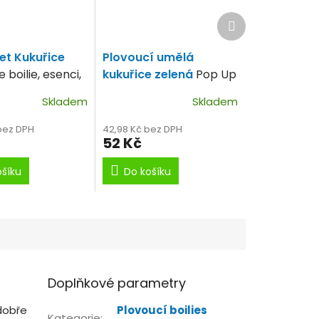
Další
produkt
set Kukuřice
Plovoucí umělá
 boilie, esenci,
kukuřice zelená
Pop Up
kukuřice zelená.
Skladem
Skladem
 bez DPH
42,98 Kč bez DPH
52 Kč
ošíku
Do košíku
Doplňkové parametry
 dobře
Plovoucí boilies
Kategorie
: