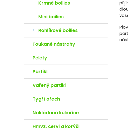
přij
Krmné boilies
dlo
vaš
Mini boilies
Plov
Rohlíkové boilies
par
nás
Foukané nástrahy
Pelety
Partikl
Vařený partikl
Tygří ořech
Nakládaná kukuřice
Hmyz, červi a korýši