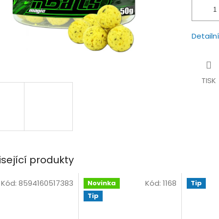
Detailn
TISK
isející produkty
Kód:
8594160517383
Kód:
1168
Novinka
Tip
Tip