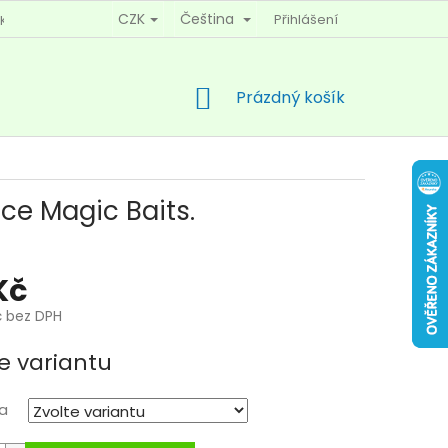
CZK
Čeština
Přihlášení
KY OCHRANY OSOBNÍCH ÚDAJŮ
KONTAKTY
NÁKUPNÍ
Prázdný košík
KOŠÍK
ice Magic Baits.
Kč
č bez DPH
e variantu
a