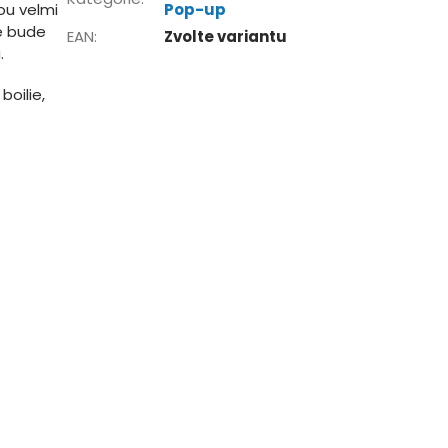
ou velmi
Pop-up
e bude
EAN
:
Zvolte variantu
.
boilie,