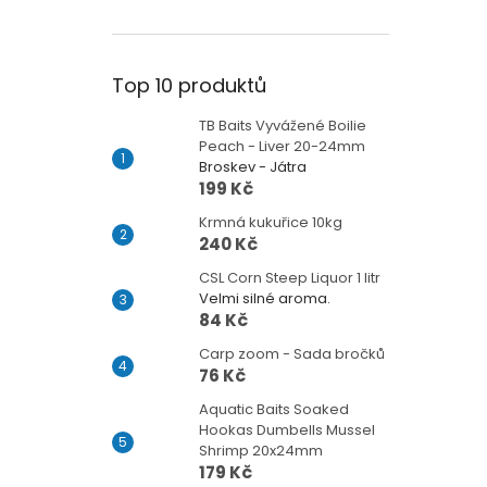
Top 10 produktů
TB Baits Vyvážené Boilie
Peach - Liver 20-24mm
Broskev - Játra
199 Kč
Krmná kukuřice 10kg
240 Kč
CSL Corn Steep Liquor 1 litr
Velmi silné aroma.
84 Kč
Carp zoom - Sada bročků
76 Kč
Aquatic Baits Soaked
Hookas Dumbells Mussel
Shrimp 20x24mm
179 Kč