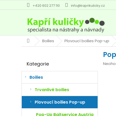
Přejít
+420 602 277 110
info@kaprikulicky.cz
na
obsah
Boilies
Plovoucí boilies Pop-up
Domů
P
Pop
o
Přeskočit
s
Kategorie
Průmě
Neoho
kategorie
t
hodno
r
produk
a
Boilies
je
n
0,0
n
Trvanlivé boilies
z
í
5
p
Plovoucí boilies Pop-up
hvězdi
a
n
Pop-Up Baitservice Austria