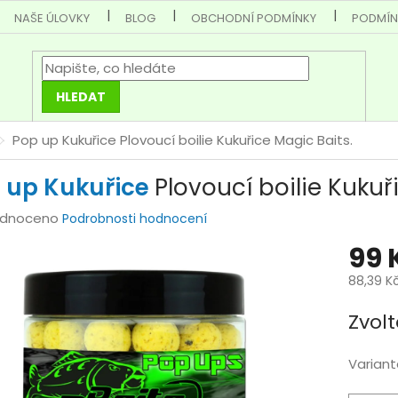
NAŠE ÚLOVKY
BLOG
OBCHODNÍ PODMÍNKY
PODMÍN
HLEDAT
Pop up Kukuřice
Plovoucí boilie Kukuřice Magic Baits.
 up Kukuřice
Plovoucí boilie Kukuř
rné
dnoceno
Podrobnosti hodnocení
cení
99 
tu
88,39 K
Měrná
Zvolt
cena:
ček.
Variant