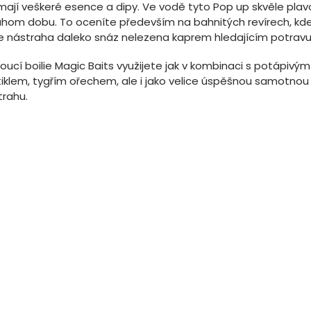
ímají veškeré esence a dipy. Ve vodě tyto Pop up skvěle plav
uhom dobu. To oceníte především na bahnitých revírech, kd
e nástraha daleko snáz nelezena kaprem hledajícím potravu
oucí boilie Magic Baits využijete jak v kombinaci s potápivým 
tiklem, tygřím ořechem, ale i jako velice úspěšnou samotnou
trahu.