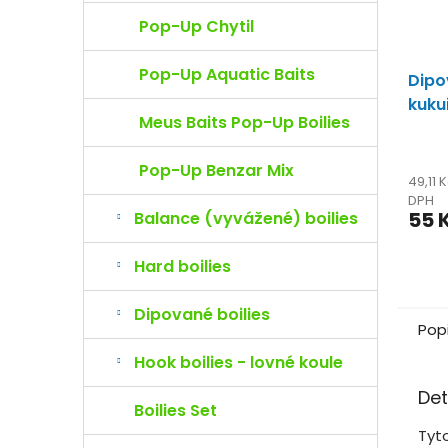
Pop-Up Chytil
Pop-Up Aquatic Baits
Dipo
kuku
Meus Baits Pop-Up Boilies
Pop-Up Benzar Mix
49,11 
DPH
55 
Balance (vyvážené) boilies
Hard boilies
Dipované boilies
Pop
Hook boilies - lovné koule
Det
Boilies Set
Tyto