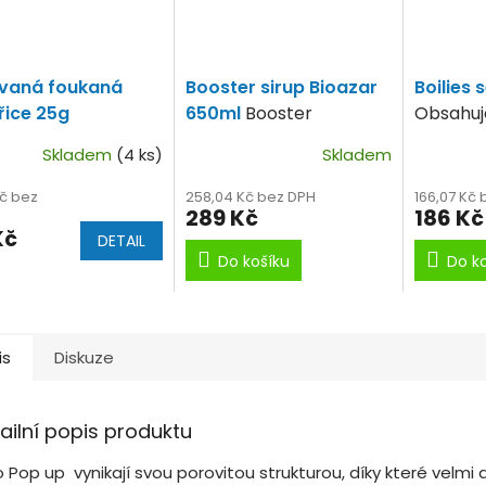
vaná foukaná
Booster sirup Bioazar
Boilies 
řice 25g
650ml
Booster
Obsahuje
kukuřice, tygři ořech a
Pop up
Skladem
(4 ks)
Skladem
konopí.
Kč bez
258,04 Kč bez DPH
166,07 Kč
289 Kč
186 Kč
Kč
DETAIL
Do košíku
Do k
is
Diskuze
ailní popis produktu
 Pop up vynikají svou porovitou strukturou, díky které velmi