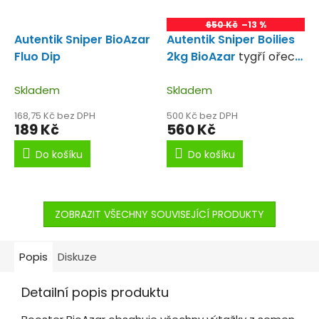
650 Kč
–13 %
Autentik Sniper BioAzar
Autentik Sniper Boilies
Fluo Dip
2kg BioAzar
tygří ořech,
konopné semínko,
Skladem
kukuřice.
Skladem
168,75 Kč bez DPH
500 Kč bez DPH
189 Kč
560 Kč
Do košíku
Do košíku
ZOBRAZIT VŠECHNY SOUVISEJÍCÍ PRODUKTY
Popis
Diskuze
Detailní popis produktu