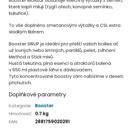
Booster BioAzar obsahuje všechny výtažky z semen,
které kapři miluji (tygří ořech, konopné semínko,
kukuřice).
To vše doplněno smetanovými výtažky a CSL extra
sladkým likérem.
Booster SIRUP je ideální pro přelití vašich boilies ať
už lovných nebo krmných, partiklů, pelet, zvlhčení
Method a Stick mixů.
Hustá tekutina, plná esencí a atraktorů balená
v 650 ml plastové láhvi s dávkovačem.
Tyto koncentrované boostry vám nabízíme v deseti
příchutích.
Doplňkové parametry
Kategorie
:
Booster
Hmotnost
:
0.7 kg
EAN
:
2881759020291