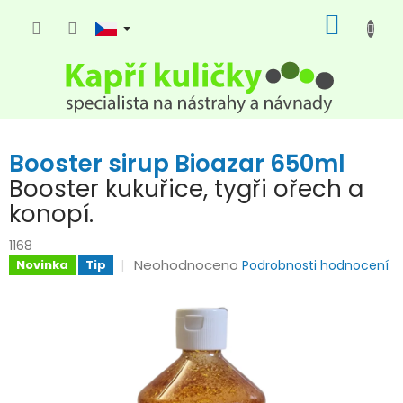
Přejít
NÁKUP
na
KOŠÍK
obsah
Booster sirup Bioazar 650ml
Booster kukuřice, tygři ořech a
konopí.
1168
Průměrné
Neohodnoceno
Novinka
Tip
Podrobnosti hodnocení
hodnocení
produktu
je
0,0
z
5
hvězdiček.