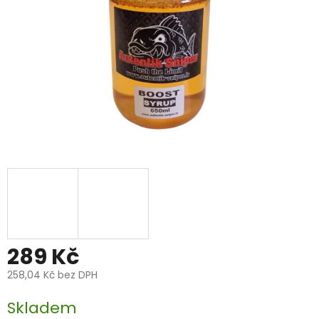
289 Kč
258,04 Kč bez DPH
Měrná
Skladem
cena: