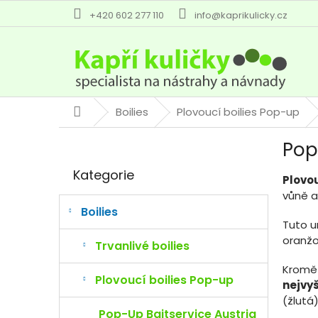
Přejít
+420 602 277 110
info@kaprikulicky.cz
na
obsah
Boilies
Plovoucí boilies Pop-up
Domů
P
Pop
o
Přeskočit
s
Kategorie
kategorie
t
Plovo
r
vůně a
a
Boilies
Tuto u
n
oranžo
n
Trvanlivé boilies
í
Kromě 
p
Plovoucí boilies Pop-up
nejvyš
a
(žlutá)
n
Pop-Up Baitservice Austria