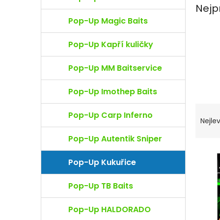
e
Nejp
l
Pop-Up Magic Baits
Pop-Up Kapří kuličky
Pop-Up MM Baitservice
Pop-Up Imothep Baits
Ř
Pop-Up Carp Inferno
a
Nejlev
z
Pop-Up Autentik Sniper
e
n
V
í
ý
Pop-Up Kukuřice
p
p
r
i
Pop-Up TB Baits
o
s
d
p
Pop-Up HALDORADO
u
r