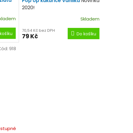
žlutá
Pop Up kukuřice Vanilka
Novinka
2020!
kladem
Skladem
70,54 Kč bez DPH
košíku
Do košíku
79 Kč
Kód:
918
stupné