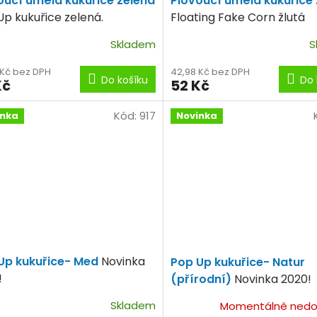
oucí umělá kukuřice zelená
Plovoucí umělá kukuřice 
Up kukuřice zelená.
Floating Fake Corn žlutá
Skladem
S
 Kč bez DPH
42,98 Kč bez DPH
Do košíku
Do 
Kč
52 Kč
Kód:
917
inka
Novinka
Up kukuřice- Med
Novinka
Pop Up kukuřice- Natur
!
(přírodní)
Novinka 2020!
Skladem
Momentálně nedo