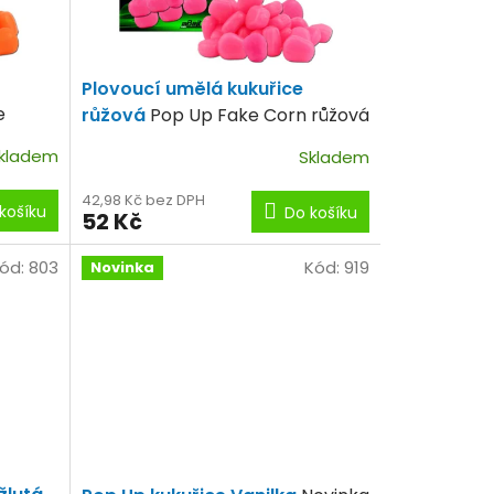
Plovoucí umělá kukuřice
e
růžová
Pop Up Fake Corn růžová
kladem
Skladem
42,98 Kč bez DPH
košíku
Do košíku
52 Kč
ód:
803
Kód:
919
Novinka