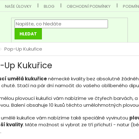
NAŠE ÚLOVKY
BLOG
OBCHODNÍ PODMÍNKY
PODMÍN
HLEDAT
Pop-Up Kukuřice
-Up Kukuřice
ucí umělá kukuřice
německé kvality bez absolutně žádnéh
 chutě. Stačí na pár dní namočit do vašeho oblíbeného dip
mělou plovoucí kukuřici vám nabízíme ve čtyřech barvách, a 
vou. Balení obsahuje 10 kusů těchto umělohmotných plovouc
umělé kukuřice vám nabízíme také speciálně vyvinutou
plo
ší kvality
. Máte možnost si vybrat ze tří příchutí - natur (
.