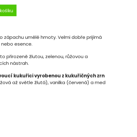
košíku
o zápachu umělé hmoty. Velmi dobře prijímá
u nebo esence.
to přirozeně žlutou, zelenou, růžovou a
ích nástrah.
voucí kukuřici vyrobenou z kukuřičných zrn
béžová až světle žlutá), vanilka (červená) a med