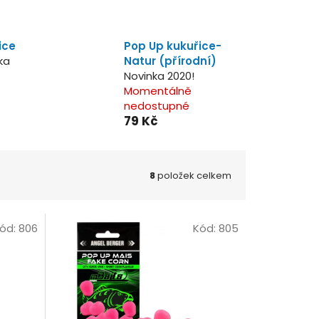
ice
Pop Up kukuřice-
ka
Natur (přírodní)
Novinka 2020!
Momentálně
nedostupné
79 Kč
8
položek celkem
ód:
806
Kód:
805