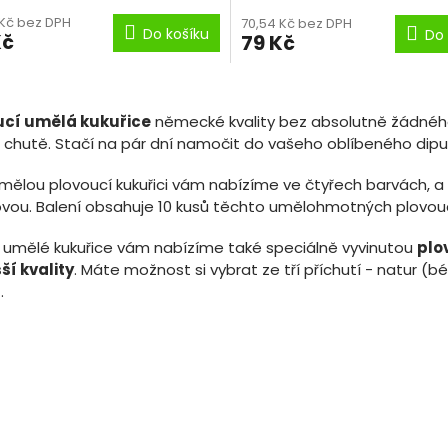
 Kč bez DPH
70,54 Kč bez DPH
Do košíku
Do 
Kč
79 Kč
O
v
ucí umělá kukuřice
německé kvality bez absolutně žádnéh
l
 chutě. Stačí na pár dní namočit do vašeho oblíbeného dip
á
d
a
mělou plovoucí kukuřici vám nabízíme ve čtyřech barvách, a 
c
vou. Balení obsahuje 10 kusů těchto umělohmotných plovouc
í
p
umělé kukuřice vám nabízíme také speciálně vyvinutou
plo
r
ší kvality
. Máte možnost si vybrat ze tří příchutí - natur (
v
.
k
y
v
ý
p
i
s
u