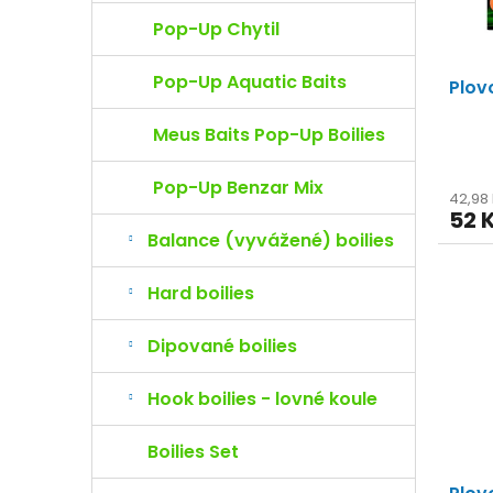
k
o
Pop-Up Chytil
t
d
ů
u
Pop-Up Aquatic Baits
Plov
k
t
Meus Baits Pop-Up Boilies
ů
Pop-Up Benzar Mix
42,98
52 
Balance (vyvážené) boilies
Hard boilies
Dipované boilies
Hook boilies - lovné koule
Boilies Set