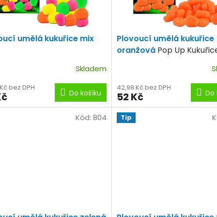
oucí umělá kukuřice mix
Plovoucí umělá kukuřice
oranžová
Pop Up Kukuřic
oranžová
Skladem
S
 Kč bez DPH
42,98 Kč bez DPH
Do košíku
Do 
Kč
52 Kč
Kód:
804
K
Tip