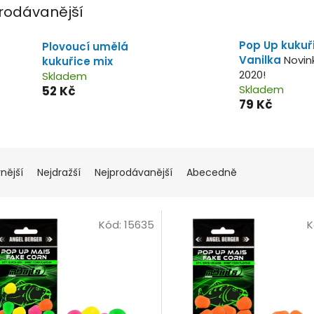
rodávanější
Pop Up kukuř
Plovoucí umělá
Vanilka
Novin
kukuřice mix
2020!
Skladem
Skladem
52 Kč
79 Kč
nější
Nejdražší
Nejprodávanější
Abecedně
Kód:
15635
K