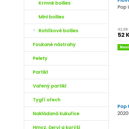
Plov
Krmné boilies
Pop 
Mini boilies
42,98
Rohlíkové boilies
52 
Foukané nástrahy
Nov
Pelety
Partikl
Vařený partikl
Tygří ořech
Pop 
2020
Nakládaná kukuřice
Hmyz, červi a korýši