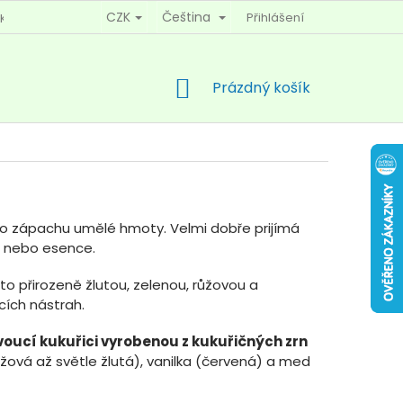
CZK
Čeština
Přihlášení
KY OCHRANY OSOBNÍCH ÚDAJŮ
KONTAKTY
NÁKUPNÍ
Prázdný košík
KOŠÍK
o zápachu umělé hmoty. Velmi dobře prijímá
u nebo esence.
to přirozeně žlutou, zelenou, růžovou a
ích nástrah.
voucí kukuřici vyrobenou z kukuřičných zrn
béžová až světle žlutá), vanilka (červená) a med