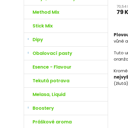
70,54
79 
Method Mix
Stick Mix
Plovo
Dipy
vůně a
Tuto u
Obalovací pasty
oranžo
Esence - Flavour
Kromě 
nejvyš
Tekutá potrava
(žlutá)
Melasa, Liquid
Boostery
Práškové aroma