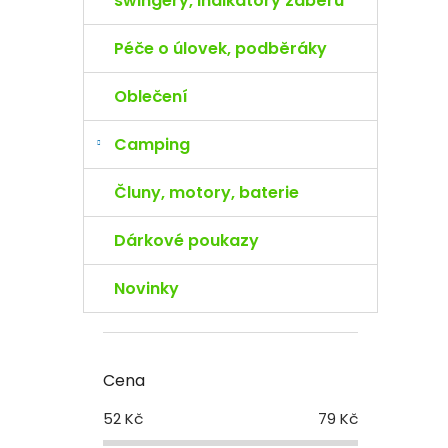
swingery, indikátory záběru
Péče o úlovek, podběráky
Oblečení
Camping
Čluny, motory, baterie
Dárkové poukazy
Novinky
Cena
52
Kč
79
Kč