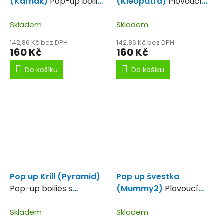
(Karnak)
Pop-up boilies
(Kleopatra)
Plovoucí
s extrémní dlouhou
boilie kořeněná oliheň.
vzplývavostí s příchutí
Skladem
Skladem
mixu sardele, výluhu
142,86 Kč bez DPH
142,86 Kč bez DPH
chobotnic, a s
160 Kč
160 Kč
nádechem olihní a
Do košíku
Do košíku
oceánu.
Pop up Krill (Pyramid)
Pop up švestka
Pop-up boilies s
(Mummy2)
Plovoucí
extrémní schopností
boilies s příchutí
dlouho plavat s příchutí
Skladem
švestky, chobotnice,
Skladem