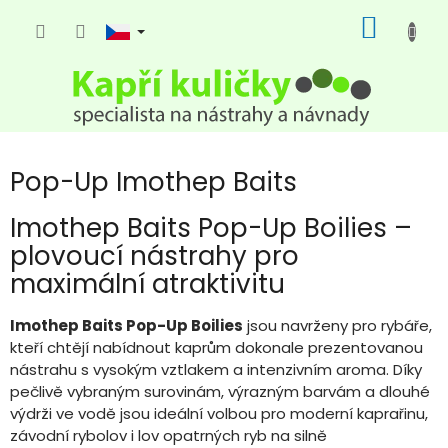
Přejít
NÁKUP
na
KOŠÍK
obsah
Pop-Up Imothep Baits
Imothep Baits Pop-Up Boilies –
plovoucí nástrahy pro
maximální atraktivitu
Imothep Baits Pop-Up Boilies
jsou navrženy pro rybáře,
kteří chtějí nabídnout kaprům dokonale prezentovanou
nástrahu s vysokým vztlakem a intenzivním aroma. Díky
pečlivě vybraným surovinám, výrazným barvám a dlouhé
výdrži ve vodě jsou ideální volbou pro moderní kaprařinu,
závodní rybolov i lov opatrných ryb na silně