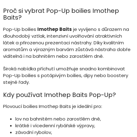
v
l
Proč si vybrat Pop-Up boilies Imothep
á
Baits?
d
a
Pop-Up boilies
Imothep Baits
je vyvíjeno s důrazem na
c
dlouhodobý vztlak, intenzivní uvolňování atraktivních
í
látek a přirozenou prezentaci nástrahy. Díky kvalitním
p
r
aromatům a výrazným barvám zůstává nástraha dobře
v
viditelná i na bahnitém nebo zarostlém dně.
k
y
Široká nabídka příchutí umožňuje snadno kombinovat
v
Pop-Up boilies s potápivým boilies, dipy nebo boostery
ý
stejné řady.
p
i
Kdy používat Imothep Baits Pop-Up?
s
u
Plovoucí boilies Imothep Baits je ideální pro:
lov na bahnitém nebo zarostlém dně,
krátké i vícedenní rybářské výpravy,
závodní rybolov,