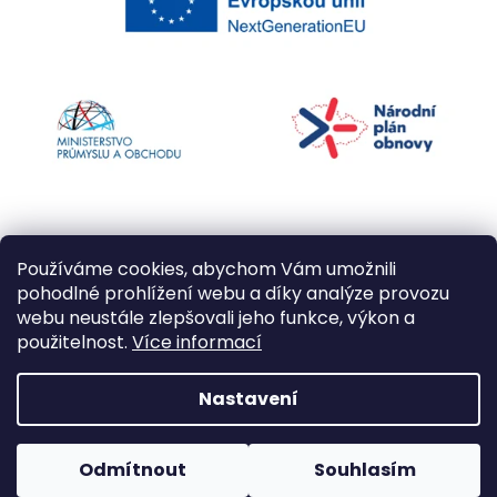
Používáme cookies, abychom Vám umožnili
pohodlné prohlížení webu a díky analýze provozu
webu neustále zlepšovali jeho funkce, výkon a
použitelnost.
Více informací
Vytvořil Shoptet
Nastavení
Copyright 2026
Kapří kuličky
. Všechna práva
Odmítnout
Souhlasím
vyhrazena.
Upravit nastavení cookies