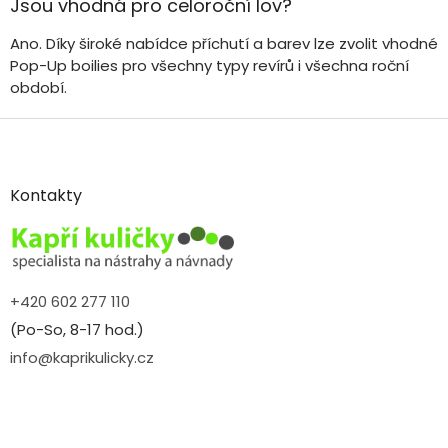
Jsou vhodná pro celoroční lov?
Ano. Díky široké nabídce příchutí a barev lze zvolit vhodné
Pop-Up boilies pro všechny typy revírů i všechna roční
období.
Z
á
p
a
Kontakty
t
í
+420 602 277 110
(Po-So, 8-17 hod.)
info@kaprikulicky.cz