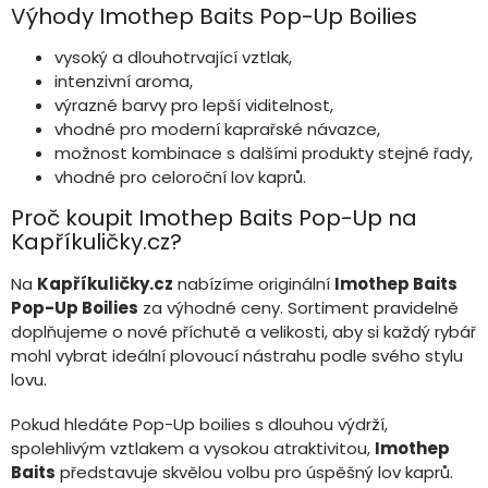
Výhody Imothep Baits Pop-Up Boilies
vysoký a dlouhotrvající vztlak,
intenzivní aroma,
výrazné barvy pro lepší viditelnost,
vhodné pro moderní kaprařské návazce,
možnost kombinace s dalšími produkty stejné řady,
vhodné pro celoroční lov kaprů.
Proč koupit Imothep Baits Pop-Up na
Kapříkuličky.cz?
Na
Kapříkuličky.cz
nabízíme originální
Imothep Baits
Pop-Up Boilies
za výhodné ceny. Sortiment pravidelně
doplňujeme o nové příchutě a velikosti, aby si každý rybář
mohl vybrat ideální plovoucí nástrahu podle svého stylu
lovu.
Pokud hledáte Pop-Up boilies s dlouhou výdrží,
spolehlivým vztlakem a vysokou atraktivitou,
Imothep
Baits
představuje skvělou volbu pro úspěšný lov kaprů.