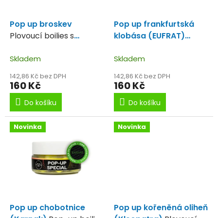
r
ů
o
d
Pop up broskev
Pop up frankfurtská
u
Plovoucí boilies s
klobása (EUFRAT)
k
přichutí broskve
Plovoucí boilies s
t
Skladem
přichutí klobásky.
Skladem
ů
142,86 Kč bez DPH
142,86 Kč bez DPH
160 Kč
160 Kč
Do košíku
Do košíku
Novinka
Novinka
Pop up chobotnice
Pop up kořeněná oliheň