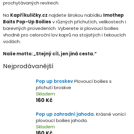
prochytávaných revírech.
Na
Kapříkuličky.cz
najdete širokou nabídku
Imothep
Baits Pop-Up Boilies
v různých příchutích, velikostech i
barevných provedeních. Vyberete si plovoucí boilies
vhodné pro celoroční lov kaprů na stojatých i tekoucích
vodách.
Naše motto: „Stejný cíl, jen jiná cesta.“
Nejprodávanější
Pop up broskev
Plovoucí boilies s
přichutí broskve
Skladem
160 Kč
Pop up zahradní jahoda.
Krásně vonící
plovoucí boilies jahoda.
Skladem
160 Kč