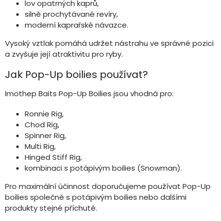
lov opatrných kaprů,
silně prochytávané revíry,
moderní kaprařské návazce.
Vysoký vztlak pomáhá udržet nástrahu ve správné pozici
a zvyšuje její atraktivitu pro ryby.
Jak Pop-Up boilies používat?
Imothep Baits Pop-Up Boilies jsou vhodná pro:
Ronnie Rig,
Chod Rig,
Spinner Rig,
Multi Rig,
Hinged Stiff Rig,
kombinaci s potápivým boilies (Snowman).
Pro maximální účinnost doporučujeme používat Pop-Up
boilies společně s potápivým boilies nebo dalšími
produkty stejné příchutě.