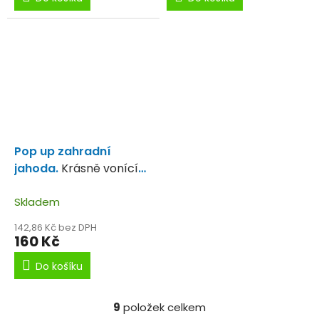
Pop up zahradní
jahoda.
Krásně vonící
plovoucí boilies jahoda.
Skladem
142,86 Kč bez DPH
160 Kč
Do košíku
9
položek celkem
O