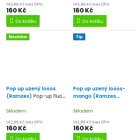
krillu.
olihně.
142,86 Kč bez DPH
142,86 Kč bez DPH
160 Kč
160 Kč
Do košíku
Do košíku
Novinka
Tip
Pop up uzený losos
Pop up uzený losos-
(Ramzes)
Pop-up fluo
mango (Ramzes
boilies s extrémní
Tropic)
Plovoucí boilie s
schopností dlouho
Skladem
příchutí uzeného lososa
Skladem
plavat s příchutí
a manga.
142,86 Kč bez DPH
142,86 Kč bez DPH
uzeného lososa.
160 Kč
160 Kč
Do košíku
Do košíku