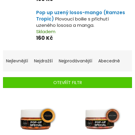
Pop up uzený losos-mango (Ramzes
Tropic)
Plovoucí boilie s příchutí
uzeného lososa a manga.
Skladem
160 Kč
Ř
a
Nejlevnější
Nejdražší
Nejprodávanější
Abecedně
z
e
n
OTEVŘÍT FILTR
í
p
V
r
ý
o
p
d
i
u
s
k
p
t