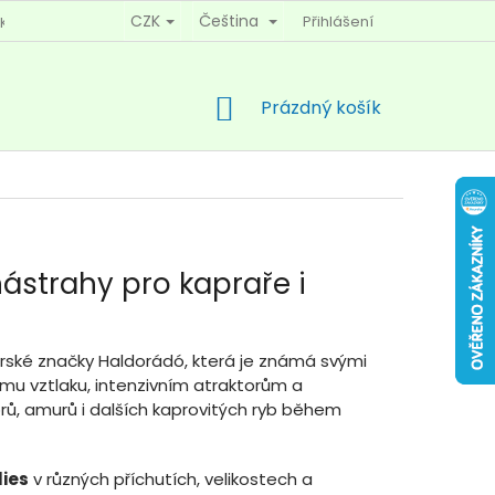
CZK
Čeština
Přihlášení
KY OCHRANY OSOBNÍCH ÚDAJŮ
KONTAKTY
NÁKUPNÍ
Prázdný košík
KOŠÍK
ástrahy pro kapraře i
rské značky Haldorádó, která je známá svými
ému vztlaku, intenzivním atraktorům a
rů, amurů i dalších kaprovitých ryb během
lies
v různých příchutích, velikostech a