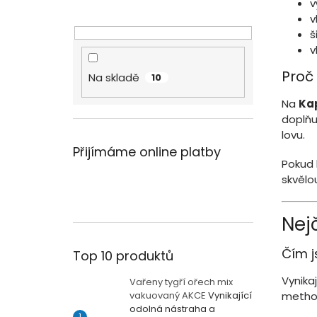
v
v
š
v
Proč
Na skladě
10
Na
Kap
doplňu
lovu.
Přijímáme online platby
Pokud 
skvělou
Nej
Čím j
Top 10 produktů
Vynika
Vařeny tygří ořech mix
method
vakuovaný AKCE
Vynikající
odolná nástraha a