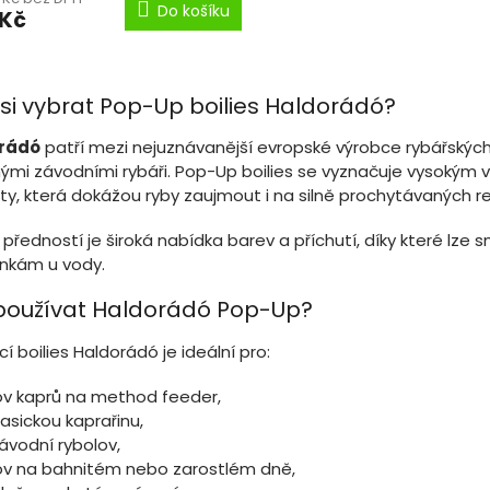
Do košíku
 Kč
O
v
 si vybrat Pop-Up boilies Haldorádó?
l
á
rádó
patří mezi nejuznávanější evropské výrobce rybářských 
d
ými závodními rybáři. Pop-Up boilies se vyznačuje vysokým v
a
c
y, která dokážou ryby zaujmout i na silně prochytávaných re
í
p
 předností je široká nabídka barev a příchutí, díky které lze
r
nkám u vody.
v
k
používat Haldorádó Pop-Up?
y
v
í boilies Haldorádó je ideální pro:
ý
p
ov kaprů na method feeder,
i
lasickou kaprařinu,
s
u
ávodní rybolov,
ov na bahnitém nebo zarostlém dně,