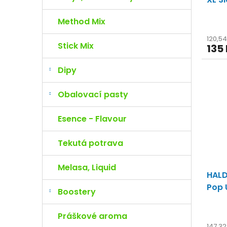
Method Mix
120,5
Stick Mix
135
Dipy
Obalovací pasty
Esence - Flavour
Tekutá potrava
Melasa, Liquid
HAL
Pop 
Boostery
Práškové aroma
147,3