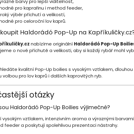
ýrazné barvy pro lepší viditelnost,
hodné pro kaprařinu i method feeder,
iroký výběr příchutí a velikostí,
hodné pro celoroční lov kaprů.
 koupit Haldorádó Pop-Up na Kapříkuličky.cz
říkuličky.cz
nabízíme originální
Haldorádó Pop-Up Boilie
jeme o nové příchutě a velikosti, aby si každý rybář mohl vyb
hledáte kvalitní Pop-Up boilies s vysokým vztlakem, dlouhou 
 volbou pro lov kaprů i dalších kaprovitých ryb.
častější otázky
sou Haldorádó Pop-Up Boilies výjimečné?
jí vysokým vztlakem, intenzivním aroma a výraznými barvami.
 feeder a poskytují spolehlivou prezentaci nástrahy.