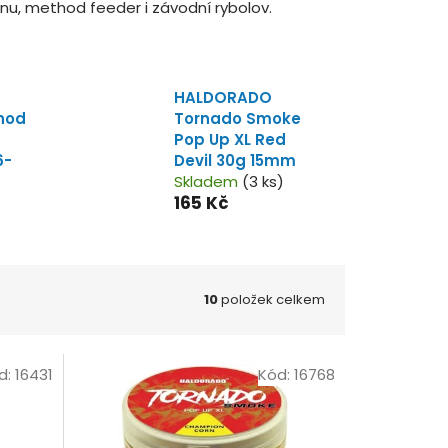
nu, method feeder i závodní rybolov.
HALDORADO
hod
Tornado Smoke
Pop Up XL Red
6-
Devil 30g 15mm
Skladem
(3 ks)
165 Kč
10
položek celkem
d:
16431
Kód:
16768