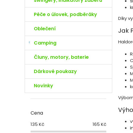
swingery, indikátory záběru
s
k
Péče o úlovek, podběráky
Díky v
Oblečení
Jak 
Haldor
Camping
R
Čluny, motory, baterie
C
S
Dárkové poukazy
M
M
Novinky
k
Výborn
Výho
Cena
v
135
Kč
165
Kč
i