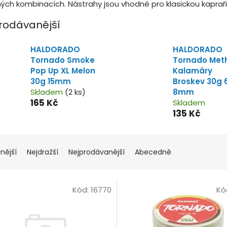
ých kombinacích. Nástrahy jsou vhodné pro klasickou kapraři
rodávanější
HALDORADO
HALDORADO
Tornado Smoke
Tornado Met
Pop Up XL Melon
Kalamáry
30g 15mm
Broskev 30g 
Skladem
(2 ks)
8mm
165 Kč
Skladem
135 Kč
nější
Nejdražší
Nejprodávanější
Abecedně
Kód:
16770
Kó