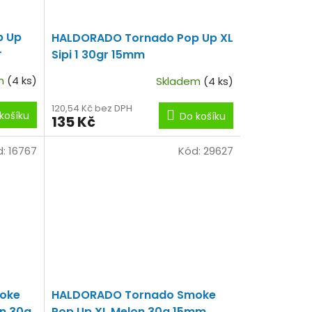
p Up
HALDORADO Tornado Pop Up XL
r
Sipi 1 30gr 15mm
em
(4 ks)
Skladem
(4 ks)
120,54 Kč bez DPH
košíku
Do košíku
135 Kč
d:
16767
Kód:
29627
oke
HALDORADO Tornado Smoke
n 30g
Pop Up XL Melon 30g 15mm