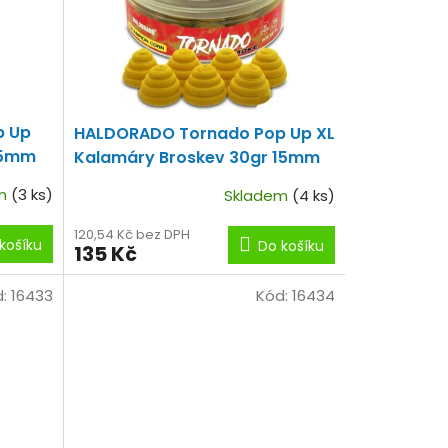
p Up
HALDORADO Tornado Pop Up XL
15mm
Kalamáry Broskev 30gr 15mm
em
(3 ks)
Skladem
(4 ks)
120,54 Kč bez DPH
košíku
Do košíku
135 Kč
d:
16433
Kód:
16434