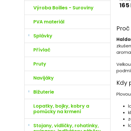
165
Výroba Boilies - Suroviny
PVA materiál
Proč
Splávky
Haldo
zkušen
Přívlač
aromat
Pruty
Velkou
podmí
Navijáky
Kdy 
Bižuterie
Plovouc
Lopatky, bojky, kobry a
l
pomůcky na krmení
k
z
l
Stojany, vidličky, rohatinky,