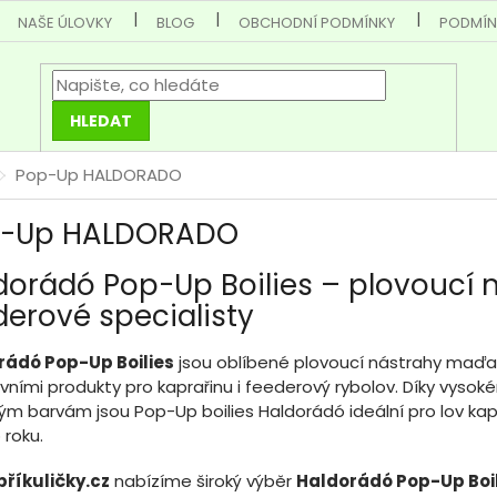
NAŠE ÚLOVKY
BLOG
OBCHODNÍ PODMÍNKY
PODMÍN
HLEDAT
Pop-Up HALDORADO
-Up HALDORADO
dorádó Pop-Up Boilies – plovoucí n
derové specialisty
rádó Pop-Up Boilies
jsou oblíbené plovoucí nástrahy maďa
ivními produkty pro kaprařinu i feederový rybolov. Díky vysok
ým barvám jsou Pop-Up boilies Haldorádó ideální pro lov kap
 roku.
říkuličky.cz
nabízíme široký výběr
Haldorádó Pop-Up Boi