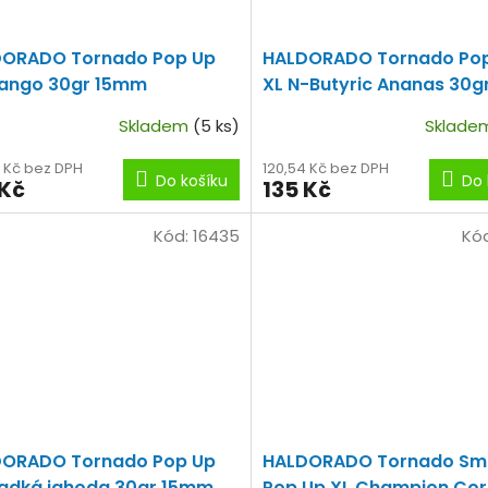
ORADO Tornado Pop Up
HALDORADO Tornado Po
ango 30gr 15mm
XL N-Butyric Ananas 30g
15mm
Skladem
(5 ks)
Sklad
4 Kč bez DPH
120,54 Kč bez DPH
Do košíku
Do 
 Kč
135 Kč
Kód:
16435
Kó
ORADO Tornado Pop Up
HALDORADO Tornado Sm
ladká jahoda 30gr 15mm
Pop Up XL Champion Cor