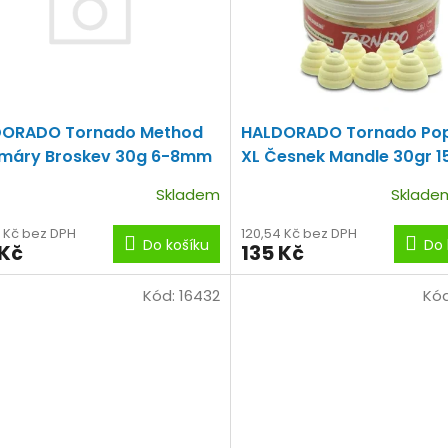
DORADO Tornado Method
HALDORADO Tornado Po
máry Broskev 30g 6-8mm
XL Česnek Mandle 30gr 
Skladem
Sklad
4 Kč bez DPH
120,54 Kč bez DPH
Do košíku
Do 
 Kč
135 Kč
Kód:
16432
Kó