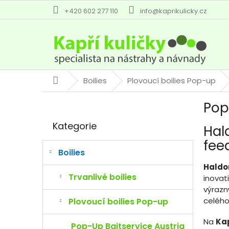
Přejít
+420 602 277 110
info@kaprikulicky.cz
na
obsah
Boilies
Plovoucí boilies Pop-up
Domů
P
Pop
o
Přeskočit
s
Kategorie
Hal
kategorie
t
r
fee
a
Boilies
n
Haldo
n
Trvanlivé boilies
inovat
í
výrazn
p
celého
Plovoucí boilies Pop-up
a
n
Na
Kap
Pop-Up Baitservice Austria