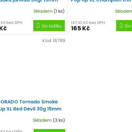
15mm
Skladem
(1 ks)
Sklad
4 Kč bez DPH
147,32 Kč bez DPH
Do košíku
Do 
 Kč
165 Kč
Kód:
16769
DORADO Tornado Smoke
Up XL Red Devil 30g 15mm
Skladem
(3 ks)
2 Kč bez DPH