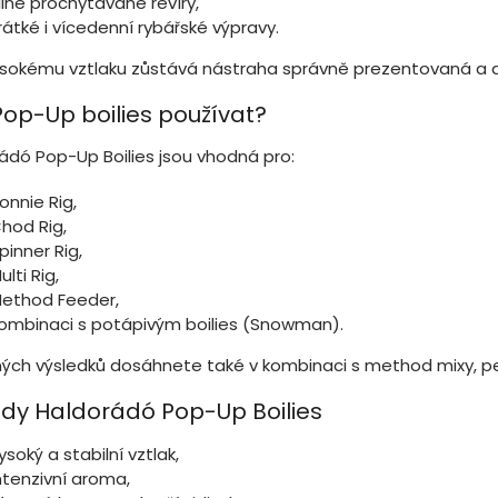
ilně prochytávané revíry,
rátké i vícedenní rybářské výpravy.
ysokému vztlaku zůstává nástraha správně prezentovaná a 
Pop-Up boilies používat?
ádó Pop-Up Boilies jsou vhodná pro:
onnie Rig,
hod Rig,
pinner Rig,
ulti Rig,
ethod Feeder,
ombinaci s potápivým boilies (Snowman).
ých výsledků dosáhnete také v kombinaci s method mixy, pe
dy Haldorádó Pop-Up Boilies
ysoký a stabilní vztlak,
ntenzivní aroma,