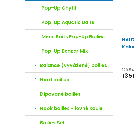
o
s
d
p
Pop-Up Chytil
u
r
k
o
Pop-Up Aquatic Baits
t
d
ů
u
Meus Baits Pop-Up Boilies
HAL
k
t
Kala
Pop-Up Benzar Mix
ů
Balance (vyvážené) boilies
120,5
135
Hard boilies
Dipované boilies
Hook boilies - lovné koule
Boilies Set