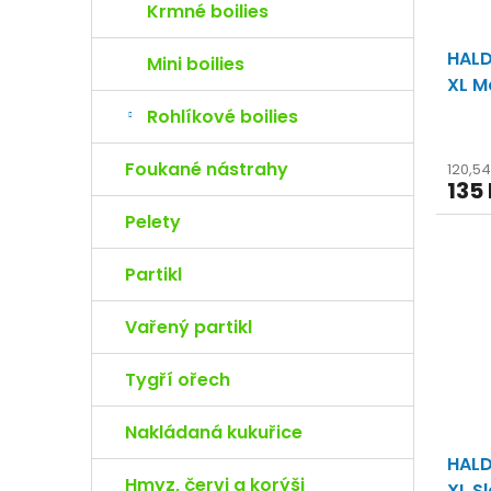
Krmné boilies
HALD
Mini boilies
XL M
Rohlíkové boilies
Foukané nástrahy
120,5
135
Pelety
Partikl
Vařený partikl
Tygří ořech
Nakládaná kukuřice
HALD
Hmyz, červi a korýši
XL S