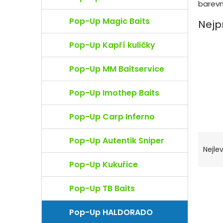
e
barevn
l
Pop-Up Magic Baits
Nejp
Pop-Up Kapří kuličky
Pop-Up MM Baitservice
Pop-Up Imothep Baits
Pop-Up Carp Inferno
Ř
Pop-Up Autentik Sniper
a
Nejlev
z
Pop-Up Kukuřice
e
n
V
Pop-Up TB Baits
í
ý
p
p
r
Pop-Up HALDORADO
i