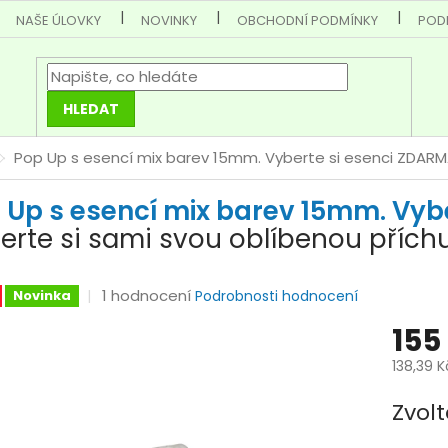
NAŠE ÚLOVKY
NOVINKY
OBCHODNÍ PODMÍNKY
POD
HLEDAT
Pop Up s esencí mix barev 15mm. Vyberte si esenci ZDARM
 Up s esencí mix barev 15mm. Vybe
erte si sami svou oblíbenou příchu
Průměrné
1 hodnocení
Novinka
Podrobnosti hodnocení
hodnocení
155
produktu
je
138,39 
5,0
Měrná
z
Zvolt
cena:
5