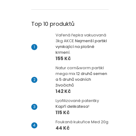
Top 10 produktů
Vařená řepka vakuovaná
3kg AKCE
Nejmenší partikl
vynikající na plošné
krmení.
155 Kč
Natur corn&worm partikl
mega mix
12 druhů semen
a 5 druhů vodních
živočichů
142 Kč
Lyofilizované patentky
Kapří delikatesa!
115 Kč
Foukaná kukuřice Med 20g
44 Kč