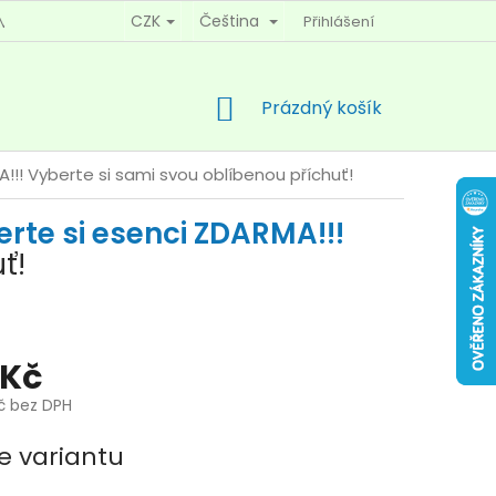
CZK
Čeština
Přihlášení
MÍNKY OCHRANY OSOBNÍCH ÚDAJŮ
KONTAKTY
NÁKUPNÍ
Prázdný košík
KOŠÍK
A!!!
Vyberte si sami svou oblíbenou příchuť!
rte si esenci ZDARMA!!!
ť!
 Kč
Kč bez DPH
e variantu