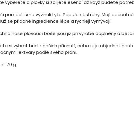
tě vyberete a plovky si zalijete esencí až když budete potře
ší pomocí jsme vyvinuli tyto Pop Up nástrahy. Mají decentně 
ž se přidané ingredience lépe a rychleji vymývají.
hna naše plovoucí boilie jsou již při výrobě doplněny o betain,
te si vybrat buď z našich příchutí, nebo si je objednat neutr
račnými lektvary podle svého přání.
ní: 70 g