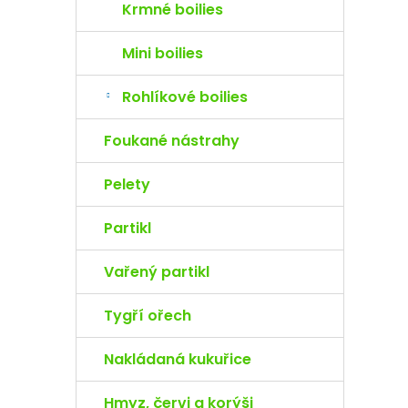
Krmné boilies
Mini boilies
Rohlíkové boilies
Foukané nástrahy
Pelety
Partikl
Vařený partikl
Tygří ořech
Nakládaná kukuřice
Hmyz, červi a korýši