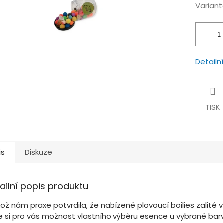
hvězdiček.
Variant
Detailn
TISK
is
Diskuze
ailní popis produktu
kož nám praxe potvrdila, že nabízené plovoucí boilies zalité v
e si pro vás možnost vlastního výběru esence u vybrané bar