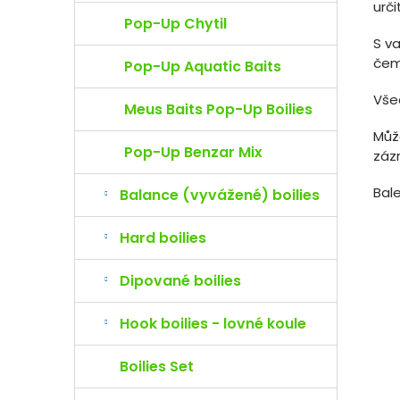
urči
Pop-Up Chytil
S va
čemu
Pop-Up Aquatic Baits
Všec
Meus Baits Pop-Up Boilies
Může
Pop-Up Benzar Mix
záz
Bale
Balance (vyvážené) boilies
Hard boilies
Dipované boilies
Hook boilies - lovné koule
Boilies Set