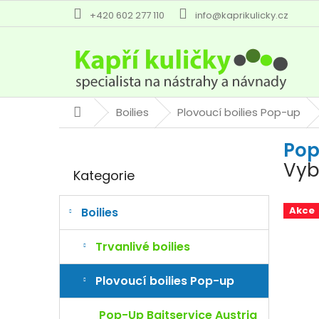
Přejít
+420 602 277 110
info@kaprikulicky.cz
na
obsah
Boilies
Plovoucí boilies Pop-up
Domů
P
Pop
o
Přeskočit
s
Vyb
Kategorie
kategorie
t
r
a
Akce
Boilies
n
n
Trvanlivé boilies
í
p
Plovoucí boilies Pop-up
a
n
Pop-Up Baitservice Austria