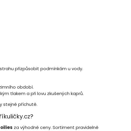
nástrahu přizpůsobit podmínkám u vody.
 zimního období.
kým tlakem a při lovu zkušených kaprů.
 stejné příchutě.
íkuličky.cz?
oilies
za výhodné ceny. Sortiment pravidelně