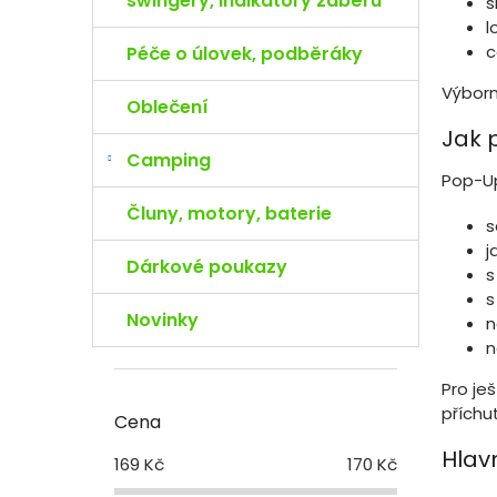
swingery, indikátory záběru
s
l
c
Péče o úlovek, podběráky
Výborn
Oblečení
Jak 
Camping
Pop-Up 
Čluny, motory, baterie
s
j
Dárkové poukazy
s
s
Novinky
n
n
Pro je
příchu
Cena
Hlav
169
Kč
170
Kč