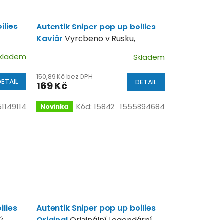
ilies
Autentik Sniper pop up boilies
Kaviár
Vyrobeno v Rusku,
Zakulaceno ve Francii
kladem
Skladem
150,89 Kč bez DPH
DETAIL
DETAIL
169 Kč
1149114
Kód:
15842_1555894684
Novinka
ilies
Autentik Sniper pop up boilies
ý
Original
Originální Legendární