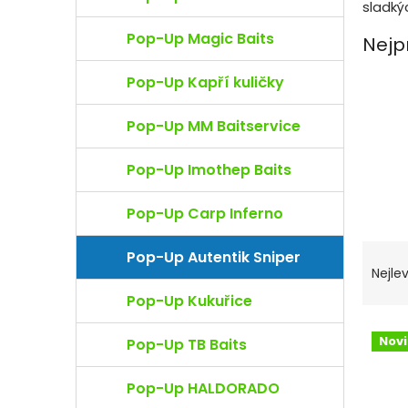
e
sladký
l
Pop-Up Magic Baits
Nejp
Pop-Up Kapří kuličky
Pop-Up MM Baitservice
Pop-Up Imothep Baits
Pop-Up Carp Inferno
Ř
Pop-Up Autentik Sniper
a
Nejlev
z
Pop-Up Kukuřice
e
n
V
Nov
Pop-Up TB Baits
í
ý
p
p
r
Pop-Up HALDORADO
i