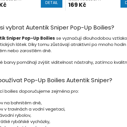
DETAIL
 Kč
169 Kč
O
v
si vybrat Autentik Sniper Pop-Up Boilies?
l
á
ik Sniper Pop-Up Boilies
se vyznačují dlouhodobou vztlako
d
ických látek. Díky tomu zůstávají atraktivní po mnoho hodin 
a
c
ém nebo zarostlém dně.
í
p
é barvy pomáhají zvýšit viditelnost nástrahy, zatímco kvalitn
r
v
k
používat Pop-Up Boilies Autentik Sniper?
y
v
cí boilies doporučujeme zejména pro:
ý
p
ov na bahnitém dně,
i
ov v travinách a vodní vegetaci,
s
u
ávodní rybolov,
rátké rybářské vycházky,