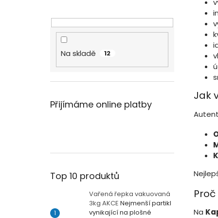
v
i
v
k
i
Na skladě
12
v
ú
s
Jak 
Přijímáme online platby
Autent
O
M
K
Nejlep
Top 10 produktů
Proč 
Vařená řepka vakuovaná
3kg AKCE
Nejmenší partikl
Na
Kap
vynikající na plošné