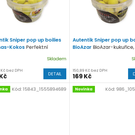
ntik Sniper pop up boilies
Autentik Sniper pop up bo
nas-Kokos
Perfektní
BioAzar
BioAzar-kukuřice,
inace.
ořech, konopí.
Skladem
S
9 Kč bez DPH
150,89 Kč bez DPH
DETAIL
 Kč
169 Kč
Kód:
15843_1555894689
Kód:
986_105
inka
Novinka