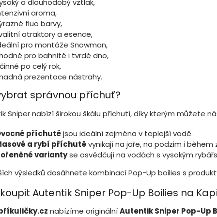
ysoký a dlouhodobý vztlak,
ntenzivní aroma,
ýrazné fluo barvy,
valitní atraktory a esence,
deální pro montáže Snowman,
hodné pro bahnité i tvrdé dno,
činné po celý rok,
nadná prezentace nástrahy.
vybrat správnou příchuť?
ik Sniper nabízí širokou škálu příchutí, díky kterým můžete 
vocné příchutě
jsou ideální zejména v teplejší vodě.
asové a rybí příchutě
vynikají na jaře, na podzim i během
ořeněné varianty
se osvědčují na vodách s vysokým rybářs
ších výsledků dosáhnete kombinací Pop-Up boilies s produkty
koupit Autentik Sniper Pop-Up Boilies na Kapř
říkuličky.cz
nabízíme originální
Autentik Sniper Pop-Up B