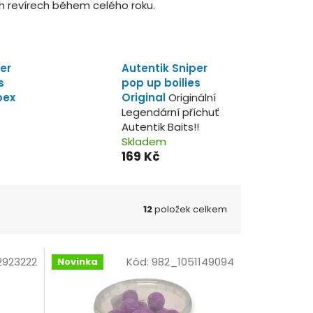
h revírech během celého roku.
er
Autentik Sniper
s
pop up boilies
pex
Original
Originální
Legendární příchuť
Autentik Baits!!
Skladem
169 Kč
12
položek celkem
2923222
Kód:
982_1051149094
Novinka