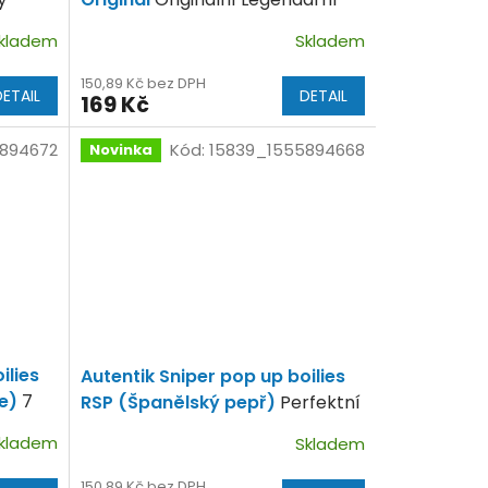
příchuť Autentik Baits!!
kladem
Skladem
150,89 Kč bez DPH
DETAIL
DETAIL
169 Kč
894672
Kód:
15839_1555894668
Novinka
ilies
Autentik Sniper pop up boilies
ce)
7
RSP (Španělský pepř)
Perfektní
plodů!
kombinace.
kladem
Skladem
150,89 Kč bez DPH