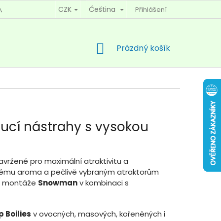
CZK
Čeština
Přihlášení
MÍNKY OCHRANY OSOBNÍCH ÚDAJŮ
KONTAKTY
NÁKUPNÍ
Prázdný košík
KOŠÍK
oucí nástrahy s vysokou
vržené pro maximální atraktivitu a
raznému aroma a pečlivě vybraným atraktorům
ené montáže
Snowman
v kombinaci s
 Boilies
v ovocných, masových, kořeněných i