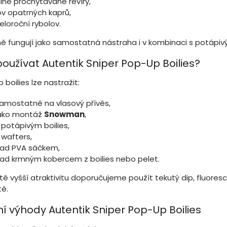
ilně prochytávané revíry,
ov opatrných kaprů,
eloroční rybolov.
ě fungují jako samostatná nástraha i v kombinaci s potápiv
používat Autentik Sniper Pop-Up Boilies?
boilies lze nastražit:
amostatně na vlasový přívěs,
ako montáž
Snowman
,
 potápivým boilies,
 wafters,
ad PVA sáčkem,
ad krmným kobercem z boilies nebo pelet.
ště vyšší atraktivitu doporučujeme použít tekutý dip, fluore
tě.
ní výhody Autentik Sniper Pop-Up Boilies