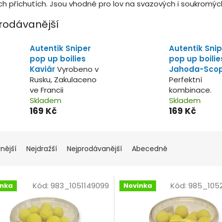
ch příchutích. Jsou vhodné pro lov na svazových i soukromýc
rodávanější
Autentik Sniper
Autentik Snip
pop up boilies
pop up boilie
Kaviár
Vyrobeno v
Jahoda-Sco
Rusku, Zakulaceno
Perfektní
ve Francii
kombinace.
Skladem
Skladem
169 Kč
169 Kč
nější
Nejdražší
Nejprodávanější
Abecedně
Kód:
983_1051149099
Kód:
985_105
inka
Novinka