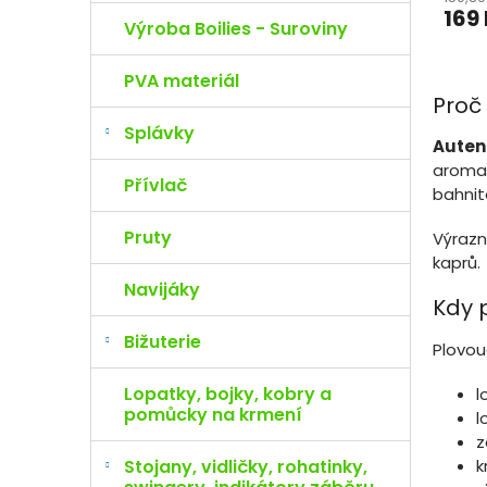
169
Výroba Boilies - Suroviny
PVA materiál
Proč 
Splávky
Autent
aromat
Přívlač
bahnit
Pruty
Výrazn
kaprů.
Navijáky
Kdy 
Bižuterie
Plovou
Lopatky, bojky, kobry a
l
pomůcky na krmení
l
z
k
Stojany, vidličky, rohatinky,