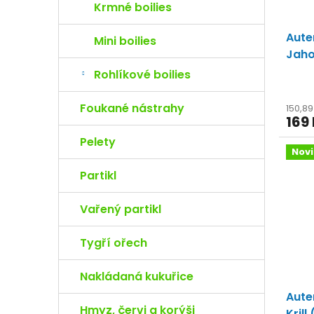
Krmné boilies
Aute
Mini boilies
Jah
komb
Rohlíkové boilies
Foukané nástrahy
150,8
169
Pelety
Nov
Partikl
Vařený partikl
Tygří ořech
Nakládaná kukuřice
Aute
Hmyz, červi a korýši
Krill