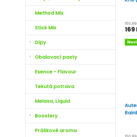
mořsk
Method Mix
150,8
Stick Mix
169
Dipy
Nov
Obalovací pasty
Esence - Flavour
Tekutá potrava
Melasa, Liquid
Aute
Rai
Boostery
trop
Práškové aroma
150,8