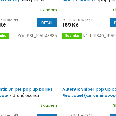
ého krillu
exotických vůní.
Skladem
S
9 Kč bez DPH
150,89 Kč bez DPH
DETAIL
 Kč
169 Kč
Kód:
981_1051148885
Kód:
15840_1555
inka
Novinka
ntik Sniper pop up boilies
Autentik Sniper pop up bo
nbow
7 druhů esencí
Red Label (červené ovo
ických plodů!
druhů esencí tropických 
Skladem
S
9 Kč bez DPH
150,89 Kč bez DPH