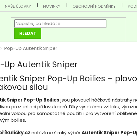
NAŠE ÚLOVKY
NOVINKY
OBCHODNÍ PODMÍNKY
POD
HLEDAT
Pop-Up Autentik Sniper
-Up Autentik Sniper
entik Sniper Pop-Up Boilies – plov
lakovou silou
ik Sniper Pop-Up Boilies
jsou plovoucí háčkové nástrahy na
livou prezentaci při lovu kaprů. Díky vysokému vztlaku, vý
deální volbou pro samostatné použití i pro vytvoření oblíb
vým boilies.
říkuličky.cz
nabízíme široký výběr
Autentik Sniper Pop-Up