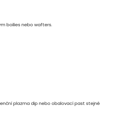
ým boilies nebo wafters.
scenční plazma dip nebo obalovací past stejné