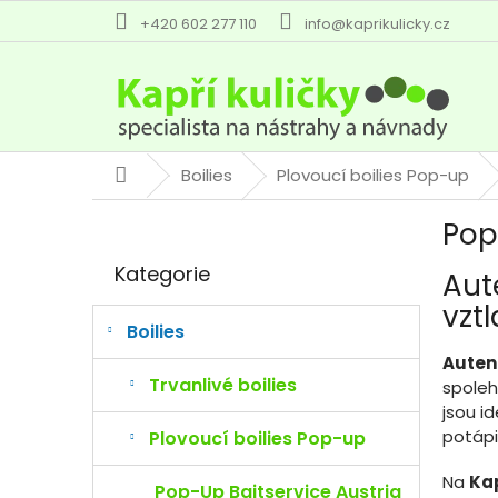
Přejít
+420 602 277 110
info@kaprikulicky.cz
na
obsah
Boilies
Plovoucí boilies Pop-up
Domů
P
Pop
o
Přeskočit
s
Kategorie
Aut
kategorie
t
r
vzt
a
Boilies
n
Autent
n
Trvanlivé boilies
spoleh
í
jsou i
p
potápi
Plovoucí boilies Pop-up
a
n
Na
Kap
Pop-Up Baitservice Austria