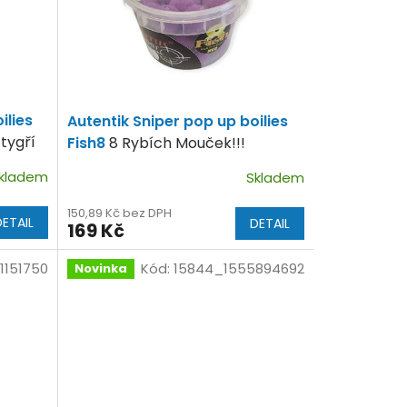
ilies
Autentik Sniper pop up boilies
 tygří
Fish8
8 Rybích Mouček!!!
kladem
Skladem
150,89 Kč bez DPH
DETAIL
DETAIL
169 Kč
1151750
Kód:
15844_1555894692
Novinka