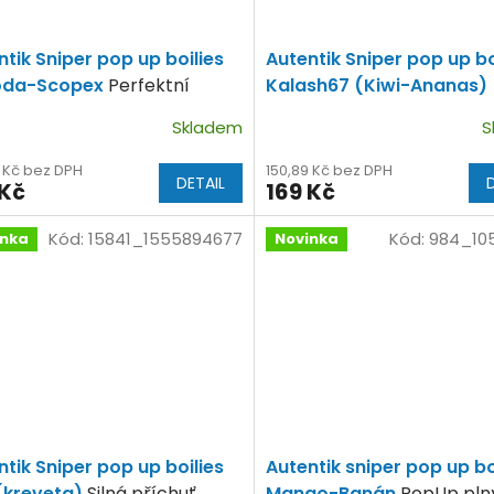
ntik Sniper pop up boilies
Autentik Sniper pop up bo
oda-Scopex
Perfektní
Kalash67 (Kiwi-Ananas)
inace.
Zajímavá kombinace.
Skladem
S
9 Kč bez DPH
150,89 Kč bez DPH
DETAIL
 Kč
169 Kč
Kód:
15841_1555894677
Kód:
984_105
inka
Novinka
ntik Sniper pop up boilies
Autentik sniper pop up bo
 (kreveta)
Silná příchuť
Mango-Banán
PopUp pln