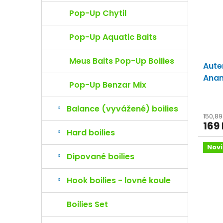
o
s
d
p
Pop-Up Chytil
u
r
k
o
Pop-Up Aquatic Baits
t
d
ů
u
Meus Baits Pop-Up Boilies
Aute
k
t
Ana
Pop-Up Benzar Mix
ů
komb
Balance (vyvážené) boilies
150,8
169
Hard boilies
Nov
Dipované boilies
Hook boilies - lovné koule
Boilies Set