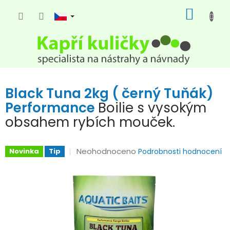
Přejít
NÁKUP
na
KOŠÍK
obsah
Black Tuna 2kg ( černý Tuňák)
Performance
Boilie s vysokým
obsahem rybích mouček.
Průměrné
Neohodnoceno
Novinka
Tip
Podrobnosti hodnocení
hodnocení
produktu
je
0,0
z
5
hvězdiček.