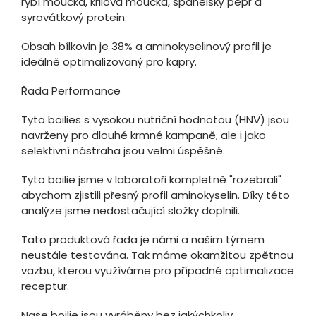
rybí moučka, krilová moučka, španělský pepř a
syrovátkový protein.
Obsah bílkovin je 38% a aminokyselinový profil je
ideálně optimalizovaný pro kapry.
Řada Performance
Tyto boilies s vysokou nutriční hodnotou (HNV) jsou
navrženy pro dlouhé krmné kampaně, ale i jako
selektivní nástraha jsou velmi úspěšné.
Tyto boilie jsme v laboratoři kompletně "rozebrali"
abychom zjistili přesný profil aminokyselin. Díky této
analýze jsme nedostačující složky doplnili.
Tato produktová řada je námi a našim týmem
neustále testována. Tak máme okamžitou zpětnou
vazbu, kterou využíváme pro případné optimalizace
receptur.
Naše boilie jsou vyráběny bez jakýchkoliv