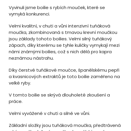
Vyvinuli jsme boilie s rybích mouček, které se
vymyká konkurenci.
Velmi kvalitní, v chuti a vůni intenzivní tuňáková
moučka, zkombinovaná s tmavou krevní moučkou
jsou základy tohoto boilies. Velmi silný tuňákový
zápach, díky kterému se tyhle kuličky vymykají mezi
námi známými boilies, což s nich dělá pro kapra
neznámou nástrahu.
Díky čerstvé tuňákové moučce, španělskému pepři
a kvasnicových extraktů je toto boilie zaměřeno na
velké ryby.
V tomto boilie se skrývá dlouholeté zkoušení a
práce.
Velmi vyvážené v chuti a silné ve vůni.
Základní složky jsou tuňáková moučka, předtrávená