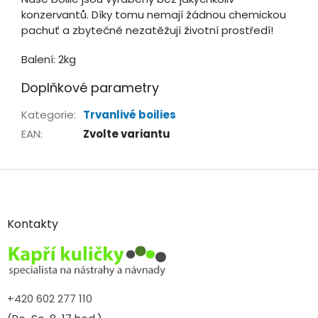
konzervantů. Díky tomu nemají žádnou chemickou
pachuť a zbytečně nezatěžují životní prostředí!
Balení: 2kg
Doplňkové parametry
Kategorie
:
Trvanlivé boilies
EAN
:
Zvolte variantu
Z
á
p
a
Kontakty
t
í
+420 602 277 110