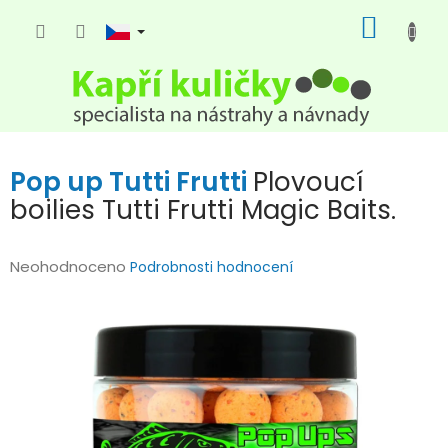
Přejít
NÁKUP
na
KOŠÍK
obsah
Pop up Tutti Frutti
Plovoucí
boilies Tutti Frutti Magic Baits.
Průměrné
Neohodnoceno
Podrobnosti hodnocení
hodnocení
produktu
je
0,0
z
5
hvězdiček.