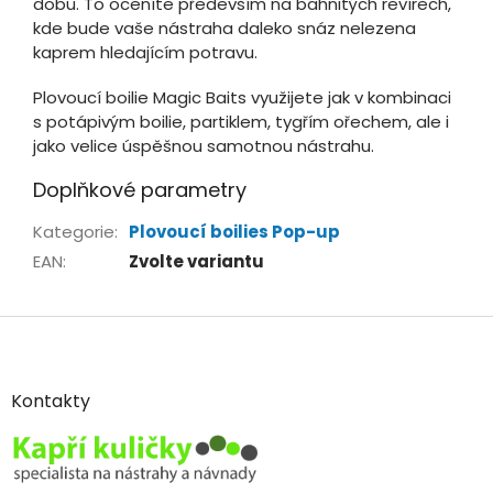
dobu. To oceníte především na bahnitých revírech,
kde bude vaše nástraha daleko snáz nelezena
kaprem hledajícím potravu.
Plovoucí boilie Magic Baits využijete jak v kombinaci
s potápivým boilie, partiklem, tygřím ořechem, ale i
jako velice úspěšnou samotnou nástrahu.
Doplňkové parametry
Kategorie
:
Plovoucí boilies Pop-up
EAN
:
Zvolte variantu
Z
á
p
a
Kontakty
t
í