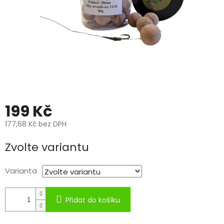
199 Kč
177,68 Kč bez DPH
Měrná
Zvolte variantu
cena:
Varianta
Přidat do košíku