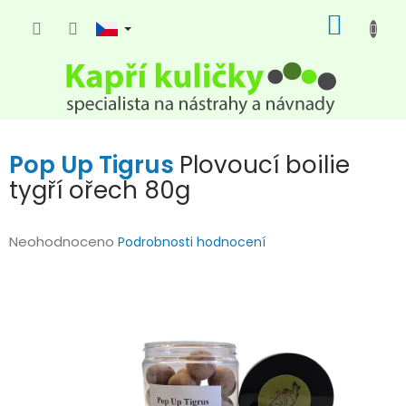
Přejít
NÁKUP
na
KOŠÍK
obsah
Pop Up Tigrus
Plovoucí boilie
tygří ořech 80g
Průměrné
Neohodnoceno
Podrobnosti hodnocení
hodnocení
produktu
je
0,0
z
5
hvězdiček.