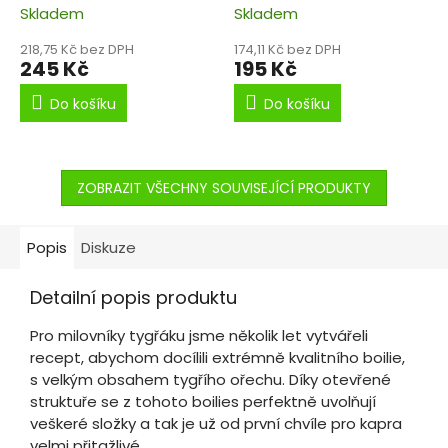
ořechu
Skladem
Skladem
218,75 Kč bez DPH
174,11 Kč bez DPH
245 Kč
195 Kč
Do košíku
Do košíku
ZOBRAZIT VŠECHNY SOUVISEJÍCÍ PRODUKTY
Popis
Diskuze
Detailní popis produktu
Pro milovníky tygřáku jsme několik let vytvářeli
recept, abychom docílili extrémně kvalitního boilie,
s velkým obsahem tygřího ořechu. Díky otevřené
struktuře se z tohoto boilies perfektně uvolňují
veškeré složky a tak je už od první chvíle pro kapra
velmi přitažlivé.