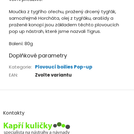
Moučka z tygřího ořechu, pražený drcený tygřák,
samozřejmě Horcháta, olej z tygřáku, arašídy a
pražené konopí jsou základem těchto plovoucích
pop up nástrah, které jsme nazvali Tigrus.
Balení: 80g
Doplňkové parametry
Kategorie
:
Plovoucí boilies Pop-up
EAN
:
Zvolte variantu
Z
á
p
a
Kontakty
t
í