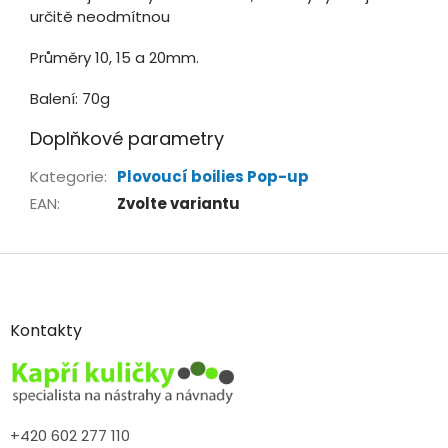
určitě neodmítnou
Průměry 10, 15 a 20mm.
Balení: 70g
Doplňkové parametry
Kategorie
:
Plovoucí boilies Pop-up
EAN
:
Zvolte variantu
Z
á
p
a
Kontakty
t
í
+420 602 277 110