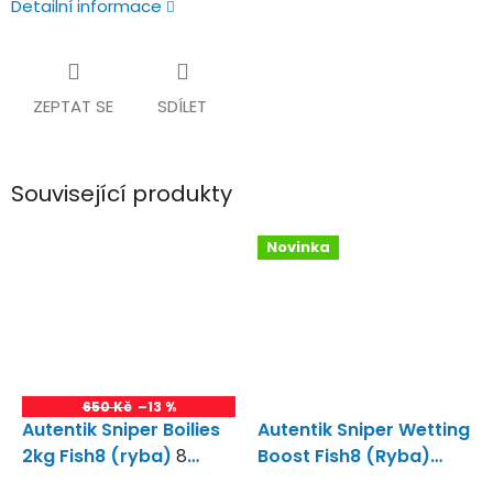
Detailní informace
ZEPTAT SE
SDÍLET
Související produkty
Novinka
650 Kč
–13 %
Autentik Sniper Boilies
Autentik Sniper Wetting
2kg Fish8 (ryba)
8
Boost Fish8 (Ryba)
Rybích Mouček!!!
Wetting Boost