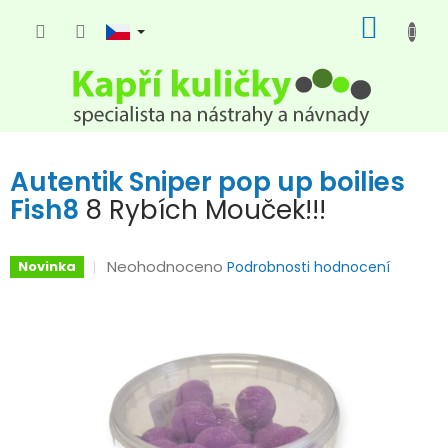
Přejít
NÁKUP
na
KOŠÍK
obsah
Autentik Sniper pop up boilies
Fish8
8 Rybích Mouček!!!
Průměrné
Neohodnoceno
Novinka
Podrobnosti hodnocení
hodnocení
produktu
je
0,0
z
5
hvězdiček.