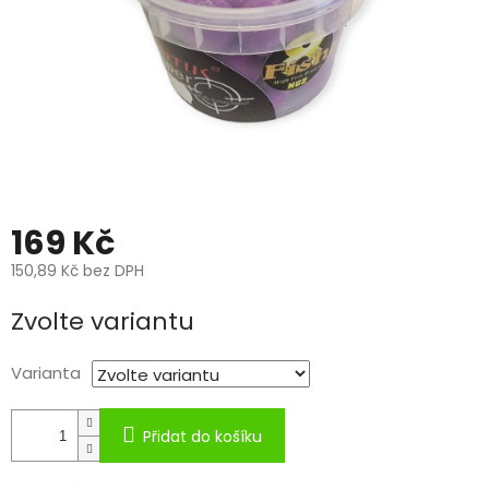
169 Kč
150,89 Kč bez DPH
Měrná
Zvolte variantu
cena:
Varianta
Přidat do košíku