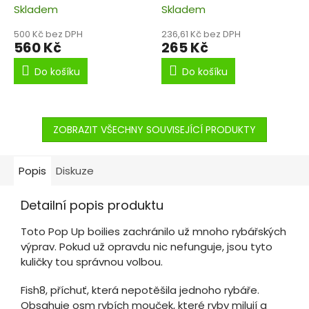
Skladem
Skladem
500 Kč bez DPH
236,61 Kč bez DPH
560 Kč
265 Kč
Do košíku
Do košíku
ZOBRAZIT VŠECHNY SOUVISEJÍCÍ PRODUKTY
Popis
Diskuze
Detailní popis produktu
Toto Pop Up boilies zachránilo už mnoho rybářských
výprav. Pokud už opravdu nic nefunguje, jsou tyto
kuličky tou správnou volbou.
Fish8, příchuť, která nepotěšila jednoho rybáře.
Obsahuje osm rybích mouček, které ryby milují a