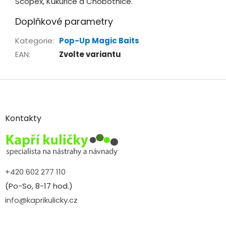
Scopex, Kukuřice a Chobotnice.
Doplňkové parametry
Kategorie
:
Pop-Up Magic Baits
EAN
:
Zvolte variantu
Z
á
p
a
Kontakty
t
í
+420 602 277 110
(Po-So, 8-17 hod.)
info@kaprikulicky.cz