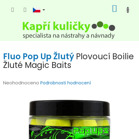
Přejít
NÁKUP
na
KOŠÍK
obsah
Fluo Pop Up Žlutý
Plovoucí Boilie
Žluté Magic Baits
Průměrné
Neohodnoceno
Podrobnosti hodnocení
hodnocení
produktu
je
0,0
z
5
hvězdiček.