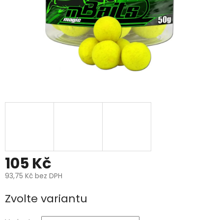
105 Kč
93,75 Kč bez DPH
Měrná
Zvolte variantu
cena: