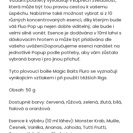
Vizuální podněty vyvolávají v kaprech zvědavost,
která může být tou pravou cestou k vašemu
úspěchu. Nabízíme také možnost vybrat si z 10
různých koncentrovaných esencí, díky kterým bude
váš Fluo Pop up nejen dobře viditelný, ale bude i
velmi silně vonět. Esence je dodávána v 10ml lahvi s
dávkovacím hrotem a může být přidávána dle
vašeho uvážení.Doporučujeme esenci nanášet na
jednotlivé Popup podle potřeby, aby vám zůstala
vybraná barva i pro jinou příchuť.
Tyto plovoucí boilie Magic Baits Fluro se vyznačují
vynikajícím vztlakem i při použití těžších Rigs.
Obsah: 50 g
Dostupné barvy: červená, růžová, zelená, žlutá, bílá,
fialová a oranžová.
Esence k výběru (10 ml láhev): Monster Krab, Mušle,
Česnek, Vanilka, Ananas, Jahoda, Tutti Frutti,