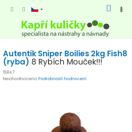
Přejít
NÁKUP
na
KOŠÍK
obsah
Autentik Sniper Boilies 2kg Fish8
(ryba)
8 Rybích Mouček!!!
15847
Průměrné
Neohodnoceno
Podrobnosti hodnocení
hodnocení
produktu
je
0,0
z
5
hvězdiček.