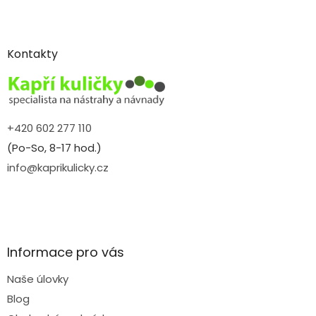
Z
á
p
a
Kontakty
t
í
+420 602 277 110
(Po-So, 8-17 hod.)
info@kaprikulicky.cz
Informace pro vás
Naše úlovky
Blog