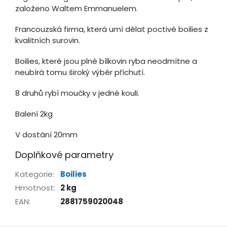
založeno Waltem Emmanuelem.
Francouzská firma, která umí dělat poctivé boilies z
kvalitních surovin.
Boilies, které jsou plné bílkovin ryba neodmítne a
neubírá tomu široký výběr příchutí.
8 druhů rybí moučky v jedné kouli.
Balení 2kg
V dostání 20mm
Doplňkové parametry
Kategorie
:
Boilies
Hmotnost
:
2 kg
EAN
:
2881759020048