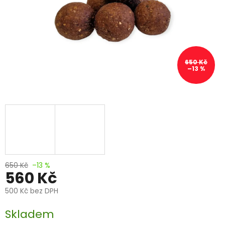
650 Kč
–13 %
650 Kč
–13 %
560 Kč
500 Kč bez DPH
Měrná
Skladem
cena: