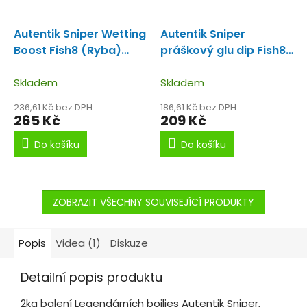
Autentik Sniper Wetting
Autentik Sniper
Boost Fish8 (Ryba)
práškový glu dip Fish8
Wetting Boost
(ryba)
8 druhů rybích
Skladem
mouček.
Skladem
236,61 Kč bez DPH
186,61 Kč bez DPH
265 Kč
209 Kč
Do košíku
Do košíku
ZOBRAZIT VŠECHNY SOUVISEJÍCÍ PRODUKTY
Popis
Videa (1)
Diskuze
Detailní popis produktu
2kg balení Legendárních boilies Autentik Sniper,