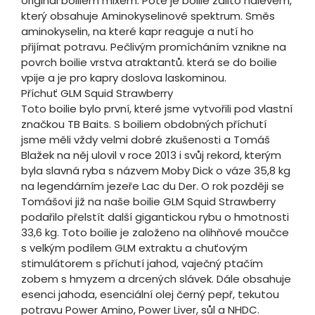
originál boiliem mixem. Poté je boilie zalito nálevem,
který obsahuje Aminokyselinové spektrum. Směs
aminokyselin, na které kapr reaguje a nutí ho
přijímat potravu. Pečlivým promícháním vznikne na
povrch boilie vrstva atraktantů. která se do boilie
vpije a je pro kapry doslova laskominou.
Příchuť GLM Squid Strawberry
Toto boilie bylo první, které jsme vytvořili pod vlastní
značkou TB Baits. S boiliem obdobných příchutí
jsme měli vždy velmi dobré zkušenosti a Tomáš
Blažek na něj ulovil v roce 2013 i svůj rekord, kterým
byla slavná ryba s názvem Moby Dick o váze 35,8 kg
na legendárním jezeře Lac du Der. O rok později se
Tomášovi již na naše boilie GLM Squid Strawberry
podařilo přelstít další gigantickou rybu o hmotnosti
33,6 kg. Toto boilie je založeno na olihňové moučce
s velkým podílem GLM extraktu a chuťovým
stimulátorem s příchutí jahod, vaječný ptačím
zobem s hmyzem a drcených slávek. Dále obsahuje
esenci jahoda, esenciální olej černý pepř, tekutou
potravu Power Amino, Power Liver, sůl a NHDC.