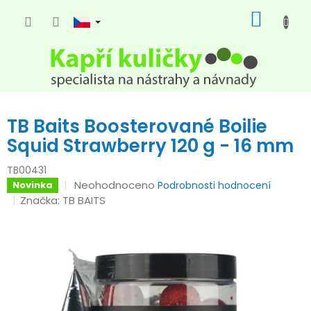
Přejít
NÁKUP
na
KOŠÍK
obsah
TB Baits Boosterované Boilie
Squid Strawberry 120 g - 16 mm
TB00431
Průměrné
Neohodnoceno
Novinka
Podrobnosti hodnocení
hodnocení
Značka:
TB BAITS
produktu
je
0,0
z
5
hvězdiček.