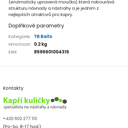
(enzimaticky upravená moučka) která nabourává
strukturu návnady a nástrahy a je jedním z
nejlepších atraktorů pro kapry.
Doplňkové parametry
Kategorie
:
TB Baits
Hmotnost
:
0.2 kg
EAN
:
8596601004315
Z
á
p
a
Kontakty
t
í
+420 602 277 110
(Po-So, 8-17 hod.)