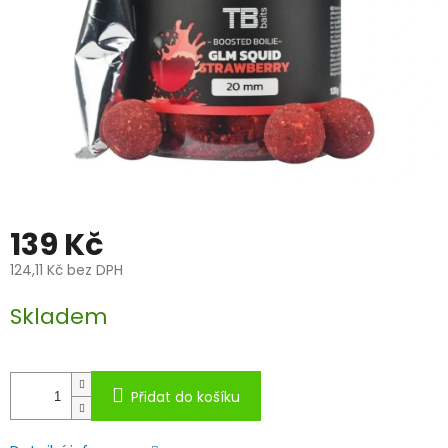
139 Kč
124,11 Kč bez DPH
Měrná
Skladem
cena:
Přidat do košíku