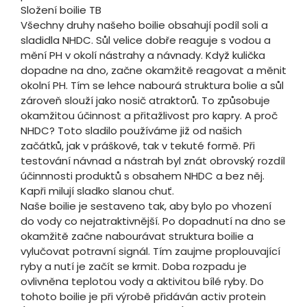
Složení boilie TB
Všechny druhy našeho boilie obsahují podíl soli a
sladidla NHDC. Sůl velice dobře reaguje s vodou a
mění PH v okolí nástrahy a návnady. Když kulička
dopadne na dno, začne okamžitě reagovat a měnit
okolní PH. Tím se lehce nabourá struktura bolie a sůl
zároveň slouží jako nosič atraktorů. To způsobuje
okamžitou účinnost a přitažlivost pro kapry. A proč
NHDC? Toto sladilo používáme již od našich
začátků, jak v práškové, tak v tekuté formě. Při
testování návnad a nástrah byl znát obrovský rozdíl
účinnnosti produktů s obsahem NHDC a bez něj.
Kapři milují sladko slanou chuť.
Naše boilie je sestaveno tak, aby bylo po vhození
do vody co nejatraktivnější. Po dopadnutí na dno se
okamžitě začne nabourávat struktura boilie a
vylučovat potravní signál. Tím zaujme proplouvající
ryby a nutí je začít se krmit. Doba rozpadu je
ovlivněna teplotou vody a aktivitou bílé ryby. Do
tohoto boilie je při výrobě přidáván activ protein