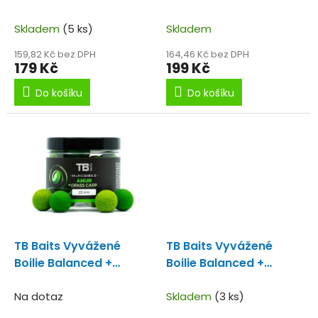
k
Atraktor Garlic Liver
Monster Crab / Krab
t
100 g - 24 mm
Skladem
(5 ks)
20-24mm
Skladem
ů
159,82 Kč bez DPH
164,46 Kč bez DPH
179 Kč
199 Kč
Do košíku
Do košíku
TB Baits Vyvážené
TB Baits Vyvážené
Boilie Balanced +
Boilie Balanced +
Atraktor Amur 100 g 20
Atraktor Corn 100 g 20
mm
Na dotaz
mm
Skladem
(3 ks)