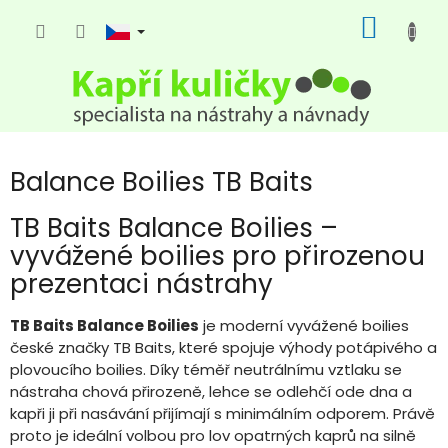
Přejít
NÁKUP
na
KOŠÍK
obsah
Balance Boilies TB Baits
TB Baits Balance Boilies –
vyvážené boilies pro přirozenou
prezentaci nástrahy
TB Baits Balance Boilies
je moderní vyvážené boilies
české značky TB Baits, které spojuje výhody potápivého a
plovoucího boilies. Díky téměř neutrálnímu vztlaku se
nástraha chová přirozeně, lehce se odlehčí ode dna a
kapři ji při nasávání přijímají s minimálním odporem. Právě
proto je ideální volbou pro lov opatrných kaprů na silně