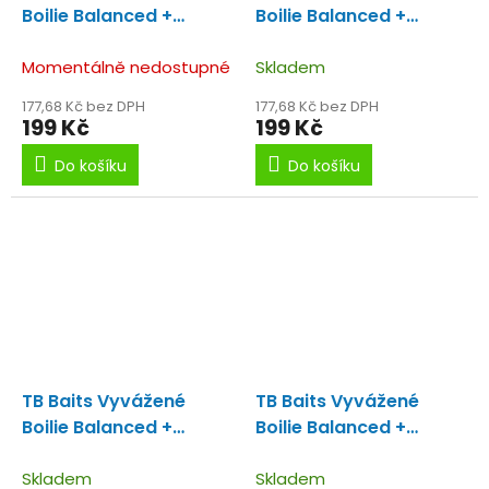
Boilie Balanced +
Boilie Balanced +
Atraktor Scopex Squid
Atraktor Spice Queen
100 g 20-24 mm
Momentálně nedostupné
Krill 100 g - 16 mm
Skladem
177,68 Kč bez DPH
177,68 Kč bez DPH
199 Kč
199 Kč
Do košíku
Do košíku
TB Baits Vyvážené
TB Baits Vyvážené
Boilie Balanced +
Boilie Balanced +
Atraktor Spice Queen
Atraktor Spice Queen
Krill 100 g - 20 mm
Skladem
Krill 100 g - 24 mm
Skladem