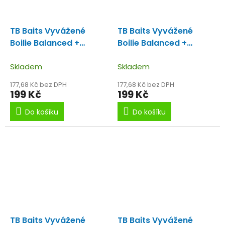
TB Baits Vyvážené
TB Baits Vyvážené
Boilie Balanced +
Boilie Balanced +
Atraktor Red Crab 100
Atraktor Red Crab 100
g - 20 mm
Skladem
g - 24 mm
Skladem
177,68 Kč bez DPH
177,68 Kč bez DPH
199 Kč
199 Kč
Do košíku
Do košíku
TB Baits Vyvážené
TB Baits Vyvážené