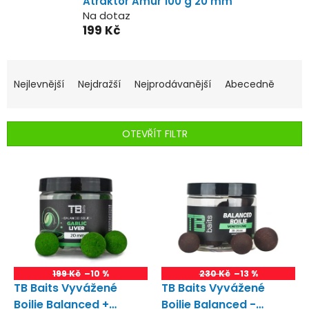
Atraktor Amur 100 g 20 mm
Na dotaz
199 Kč
Ř
a
Nejlevnější
Nejdražší
Nejprodávanější
Abecedně
z
e
n
OTEVŘÍT FILTR
í
p
V
r
ý
o
p
d
i
u
s
k
p
t
r
ů
o
199 Kč
–10 %
230 Kč
–13 %
d
TB Baits Vyvážené
TB Baits Vyvážené
u
Boilie Balanced +
Boilie Balanced -