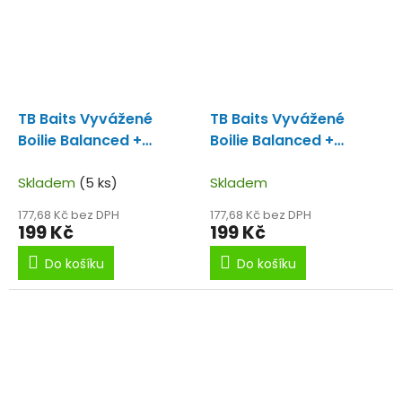
TB Baits Vyvážené
TB Baits Vyvážené
Boilie Balanced +
Boilie Balanced +
Atraktor GLM Squid
Atraktor Red Crab 100
Strawberry 100 g - 24
Skladem
(5 ks)
g - 16 mm
Skladem
mm
177,68 Kč bez DPH
177,68 Kč bez DPH
199 Kč
199 Kč
Do košíku
Do košíku