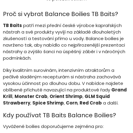
O
v
l
Proč si vybrat Balance Boilies TB Baits?
á
d
TB Baits
patří mezi přední české výrobce kaprařských
a
nástrah a své produkty vyvíjí na základě dlouholetých
c
zkušeností a testování přímo u vody. Balance boilies je
í
navrženo tak, aby nabídlo co nejpřirozenější prezentaci
p
r
nástrahy a zvýšilo šanci na úspěšný záběr i v náročných
v
podmínkách.
k
y
Díky kvalitním surovinám, intenzivním atraktorům a
v
pečlivě sladěným recepturám si nástraha zachovává
ý
vysokou účinnost po dlouhou dobu. V nabídce najdete
p
oblíbené příchutě navazující na produktové řady
Grand
i
Krill
,
Monster Crab
,
Orient Shrimp
,
GLM Squid
s
u
Strawberry
,
Spice Shrimp
,
Corn
,
Red Crab
a další.
Kdy používat TB Baits Balance Boilies?
Vyvážené boilies doporučujeme zejména pro: