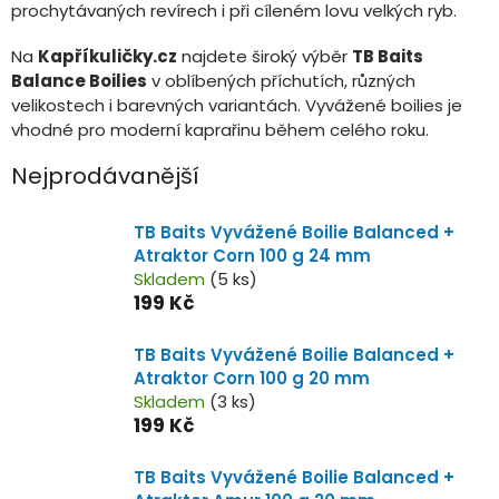
prochytávaných revírech i při cíleném lovu velkých ryb.
Na
Kapříkuličky.cz
najdete široký výběr
TB Baits
Balance Boilies
v oblíbených příchutích, různých
velikostech i barevných variantách. Vyvážené boilies je
vhodné pro moderní kaprařinu během celého roku.
Nejprodávanější
TB Baits Vyvážené Boilie Balanced +
Atraktor Corn 100 g 24 mm
Skladem
(5 ks)
199 Kč
TB Baits Vyvážené Boilie Balanced +
Atraktor Corn 100 g 20 mm
Skladem
(3 ks)
199 Kč
TB Baits Vyvážené Boilie Balanced +