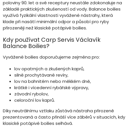
poloviny 90. let a své receptury neustále zdokonaluje na
p
r
základě praktických zkušeností od vody. Balance boilies
v
využívá fyzikální vlastnosti vyvážené nástrahy, která
k
klade při nasátí minimální odpor a působí pro ryby
y
přirozeněji než klasické potápivé boilies.
v
ý
Kdy používat Carp Servis Václavík
p
Balance Boilies?
i
s
Vyvážené boilies doporučujeme zejména pro:
u
lov opatrných a zkušených kaprů,
silně prochytávané revíry,
lov na bahnitém nebo měkkém dně,
krátké i vícedenní rybářské výpravy,
závodní rybolov,
celoroční lov kaprů.
Díky neutrálnímu vztlaku zůstává nástraha přirozeně
prezentovaná a často přináší více záběrů v situacích, kdy
klasické potápivé boilies selhává.