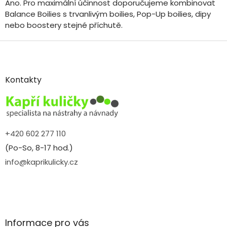
Ano. Pro maximální účinnost doporučujeme kombinovat
Balance Boilies s trvanlivým boilies, Pop-Up boilies, dipy
nebo boostery stejné příchutě.
Z
á
p
a
Kontakty
t
í
+420 602 277 110
(Po-So, 8-17 hod.)
info@kaprikulicky.cz
Informace pro vás