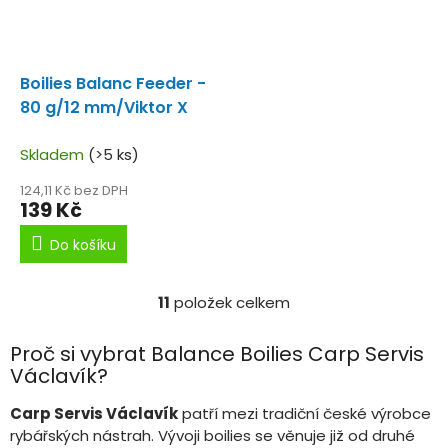
Boilies Balanc Feeder -
80 g/12 mm/Viktor X
Skladem
(>5 ks)
124,11 Kč bez DPH
139 Kč
Do košíku
11
položek celkem
O
v
l
Proč si vybrat Balance Boilies Carp Servis
á
Václavík?
d
a
Carp Servis Václavík
patří mezi tradiční české výrobce
c
rybářských nástrah. Vývoji boilies se věnuje již od druhé
í