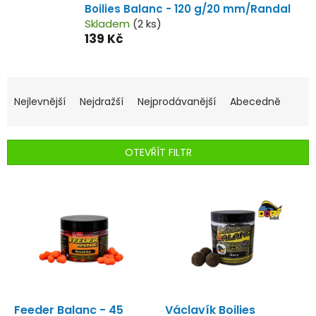
Boilies Balanc - 120 g/20 mm/Randal
Skladem
(2 ks)
139 Kč
Ř
a
Nejlevnější
Nejdražší
Nejprodávanější
Abecedně
z
e
n
OTEVŘÍT FILTR
í
p
V
r
ý
o
p
d
i
u
s
k
p
t
r
ů
o
d
Feeder Balanc - 45
Václavík Boilies