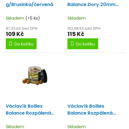
u
g/Brusinka/červená
Balance Dory 20mm
k
120g
t
Skladem
(>5 ks)
Skladem
ů
97,32 Kč bez DPH
102,68 Kč bez DPH
109 Kč
115 Kč
Do košíku
Do košíku
Václavík Boilies
Václavík Boilies
Balance Rozpálená
Balance Rozpálená
Švestka 30mm 120g
Švestka 30mm 120g
Skladem
Skladem