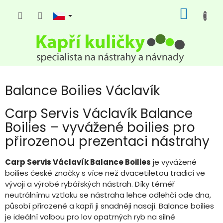
Přejít
NÁKUP
na
KOŠÍK
obsah
Balance Boilies Václavík
Carp Servis Václavík Balance
Boilies – vyvážené boilies pro
přirozenou prezentaci nástrahy
Carp Servis Václavík Balance Boilies
je vyvážené
boilies české značky s více než dvacetiletou tradicí ve
vývoji a výrobě rybářských nástrah. Díky téměř
neutrálnímu vztlaku se nástraha lehce odlehčí ode dna,
působí přirozeně a kapři ji snadněji nasají. Balance boilies
je ideální volbou pro lov opatrných ryb na silně