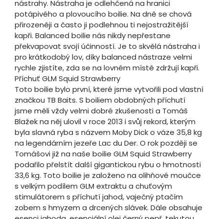
nástrahy. Nástraha je odlehčená na hranici
potápivého a plovoucího boilie. Na dně se chová
přirozeněji a často ji podlehnou ti nejostražitější
kapři. Balanced boilie nás nikdy nepřestane
překvapovat svojí účinností. Je to skvělá nástraha i
pro krátkodobý lov, díky balanced nástraze velmi
rychle zjistíte, zda se na lovném místě zdržují kapři.
Příchuť GLM Squid Strawberry
Toto boilie bylo první, které jsme vytvořili pod vlastní
značkou TB Baits. S boiliem obdobných příchutí
jsme měli vždy velmi dobré zkušenosti a Tomáš
Blažek na něj ulovil v roce 2013 i svůj rekord, kterým
byla slavná ryba s názvem Moby Dick o váze 35,8 kg
na legendárním jezeře Lac du Der. O rok později se
Tomášovi již na naše boilie GLM Squid Strawberry
podařilo přelstít další gigantickou rybu o hmotnosti
33,6 kg. Toto boilie je založeno na olihňové moučce
s velkým podílem GLM extraktu a chuťovým
stimulátorem s příchutí jahod, vaječný ptačím
zobem s hmyzem a drcených slávek. Dále obsahuje
esenci jahoda, esenciální olej černý pepř, tekutou