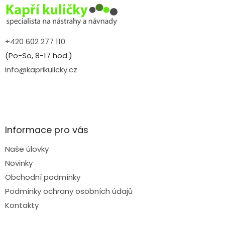
í
+420 602 277 110
(Po-So, 8-17 hod.)
info@kaprikulicky.cz
Informace pro vás
Naše úlovky
Novinky
Obchodní podmínky
Podmínky ochrany osobních údajů
Kontakty