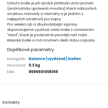
tohoto boilie je při výrobě přidáván activ protein
(enzimaticky upravená moučka) která nabourává
strukturu návnady a nástrahy a je jedním z
nejlepších atraktorů pro kapry.
Pro selekci ryb a dlouhodobější výpravy
doporučujeme využívat naše boilie s označením
"Hard", které je podstatně pevnější než naše
klasické boilie a má mnohem delší dobu rozpadu.
Doplňkové parametry
Kategorie
:
Balance (vyvážené) boilies
Hmotnost
:
0.3 kg
EAN
:
8596601006166
Z
á
p
a
Kontakty
t