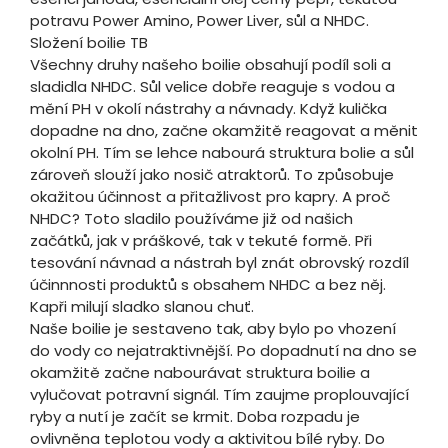
potravu Power Amino, Power Liver, sůl a NHDC.
Složení boilie TB
Všechny druhy našeho boilie obsahují podíl soli a
sladidla NHDC. Sůl velice dobře reaguje s vodou a
mění PH v okolí nástrahy a návnady. Když kulička
dopadne na dno, začne okamžitě reagovat a měnit
okolní PH. Tím se lehce nabourá struktura bolie a sůl
zároveň slouží jako nosič atraktorů. To způsobuje
okažitou účinnost a přitažlivost pro kapry. A proč
NHDC? Toto sladilo používáme již od našich
začátků, jak v práškové, tak v tekuté formě. Při
tesování návnad a nástrah byl znát obrovský rozdíl
účinnnosti produktů s obsahem NHDC a bez něj.
Kapři milují sladko slanou chuť.
Naše boilie je sestaveno tak, aby bylo po vhození
do vody co nejatraktivnější. Po dopadnutí na dno se
okamžitě začne nabourávat struktura boilie a
vylučovat potravní signál. Tím zaujme proplouvající
ryby a nutí je začít se krmit. Doba rozpadu je
ovlivněna teplotou vody a aktivitou bílé ryby. Do