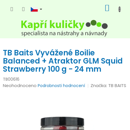
Přejít
NÁKUP
na
KOŠÍK
obsah
TB Baits Vyvážené Boilie
Balanced + Atraktor GLM Squid
Strawberry 100 g - 24 mm
TB00616
Průměrné
Neohodnoceno
Značka:
TB BAITS
Podrobnosti hodnocení
hodnocení
produktu
je
0,0
z
5
hvězdiček.