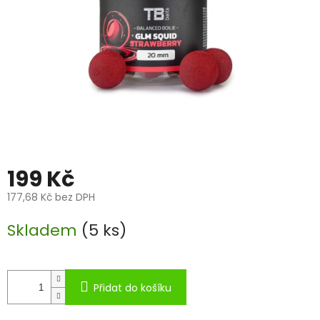
199 Kč
177,68 Kč bez DPH
Měrná
Skladem
(5 ks)
cena:
Přidat do košíku