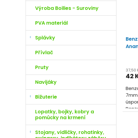
Výroba Boilies - Suroviny
PVA materiál
Splávky
Benz
Anan
Přívlač
Pruty
37,50
42 
Navijáky
Benza
7mm V
Bižuterie
úspor
Benza
Lopatky, bojky, kobry a
vyzko
pomůcky na krmení
a...
Stojany, vidličky, rohatinky,