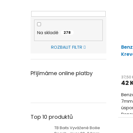
Na skladě
278
Benz
ROZBALIT FILTR
Krev
Přijímáme online platby
37,50
42 
Benza
7mm V
úspor
Benza
Top 10 produktů
vyzko
a...
TB Baits Vyvážené Boilie