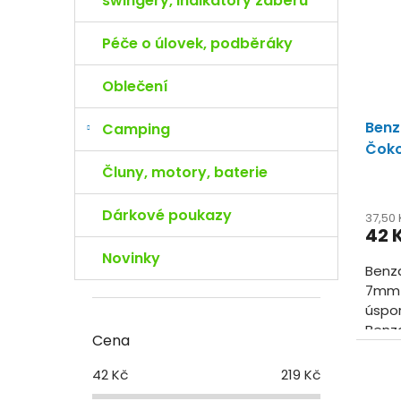
swingery, indikátory záběru
Péče o úlovek, podběráky
Oblečení
Benz
Camping
Čoko
20ks
Čluny, motory, baterie
Dárkové poukazy
37,50
42 
Novinky
Benza
7mm V
úspor
Benza
Cena
vyzko
a...
42
Kč
219
Kč