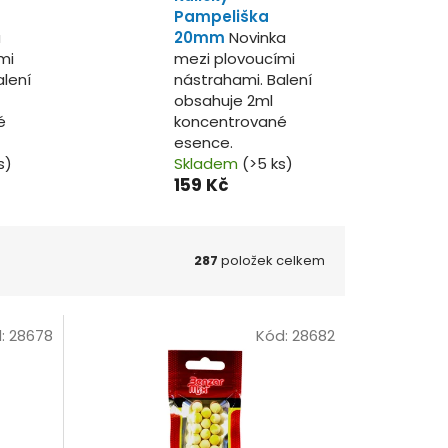
Pampeliška
a
20mm
Novinka
mi
mezi plovoucími
alení
nástrahami. Balení
obsahuje 2ml
é
koncentrované
esence.
s)
Skladem
(>5 ks)
159 Kč
287
položek celkem
:
28678
Kód:
28682