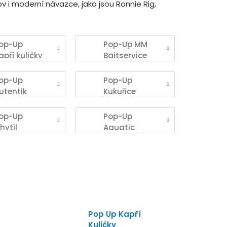
v i moderní návazce, jako jsou Ronnie Rig,
op-Up
Pop-Up MM
apří kuličky
Baitservice
op-Up
Pop-Up
utentik
Kukuřice
niper
op-Up
Pop-Up
hytil
Aquatic
Baits
Pop Up Kapří
Kuličky