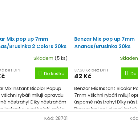
ar Mix pop up 7mm
Benzar Mix pop up 7mm
as/Brusinka 2 Colors 20ks
Ananas/Brusinka 20ks
Skladem
(5 ks)
Sklad
 Kč bez DPH
37,50 Kč bez DPH
Do košíku
Do 
Kč
42 Kč
r Mix Instant Bicolor Popup
Benzar Mix Instant Bicolor 
šichni rybáři milují opravdu
7mm Všichni rybáři milují o
né nástrahy! Díky nástrahám
úsporné nástrahy! Díky ná
r Instant si nyní každý může
Benzar Instant si nyní každ
ušet několik příchutí, barev
vyzkoušet několik příchutí, 
Kód:
28701
Kód
a...