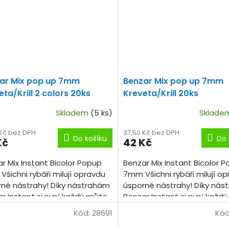
ar Mix pop up 7mm
Benzar Mix pop up 7mm
eta/Krill 2 colors 20ks
Kreveta/Krill 20ks
Skladem
(5 ks)
Sklad
 Kč bez DPH
37,50 Kč bez DPH
Do košíku
Do 
Kč
42 Kč
r Mix Instant Bicolor Popup
Benzar Mix Instant Bicolor 
šichni rybáři milují opravdu
7mm Všichni rybáři milují o
né nástrahy! Díky nástrahám
úsporné nástrahy! Díky ná
r Instant si nyní každý může
Benzar Instant si nyní každ
ušet několik příchutí, barev
vyzkoušet několik příchutí, 
Kód:
28691
Kód
a...