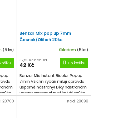
Benzar Mix pop up 7mm
Česnek/Oliheň 20ks
em
(5 ks)
Skladem
(5 ks)
37,50 Kč bez DPH
košíku
Do košíku
42 Kč
Popup
Benzar Mix Instant Bicolor Popup
pravdu
7mm Všichni rybáři milují opravdu
strahám
úsporné nástrahy! Díky nástrahám
ý může
Benzar Instant si nyní každý může
barev
vyzkoušet několik příchutí, barev
:
28700
Kód:
28698
a...