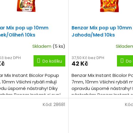
ar Mix pop up 10mm
Benzar Mix pop up 10mm
ek/Oliheň 10ks
Jahoda/Med 10ks
Skladem
(5 ks)
Sklad
 Kč bez DPH
37,50 Kč bez DPH
Do košíku
Do 
Kč
42 Kč
r Mix Instant Bicolor Popup
Benzar Mix Instant Bicolor 
10mm Všichni rybáři milují
7mm, 10mm Všichni rybáři mi
du úsporné nástrahy! Díky
opravdu úsporné nástrahy! 
ahám Benzar Instant si nyní
nástrahám Benzar Instant si
 může vyzkoušet několik
každý může vyzkoušet někol
Kód:
28681
Kód
tí, barev a...
příchutí, barev a...