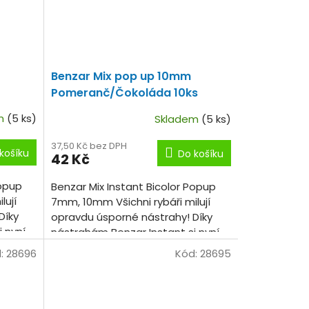
Benzar Mix pop up 10mm
Pomeranč/Čokoláda 10ks
em
(5 ks)
Skladem
(5 ks)
37,50 Kč bez DPH
košíku
Do košíku
42 Kč
Popup
Benzar Mix Instant Bicolor Popup
lují
7mm, 10mm Všichni rybáři milují
Díky
opravdu úsporné nástrahy! Díky
 nyní
nástrahám Benzar Instant si nyní
ik
každý může vyzkoušet několik
:
28696
Kód:
28695
příchutí, barev a...