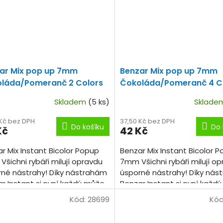
ar Mix pop up 7mm
Benzar Mix pop up 7mm
láda/Pomeranč 2 Colors
Čokoláda/Pomeranč 4 C
20ks
Skladem
(5 ks)
Sklad
 Kč bez DPH
37,50 Kč bez DPH
Do košíku
Do 
Kč
42 Kč
r Mix Instant Bicolor Popup
Benzar Mix Instant Bicolor 
šichni rybáři milují opravdu
7mm Všichni rybáři milují o
né nástrahy! Díky nástrahám
úsporné nástrahy! Díky ná
r Instant si nyní každý může
Benzar Instant si nyní každ
ušet několik příchutí, barev
vyzkoušet několik příchutí, 
Kód:
28699
Kód
a...