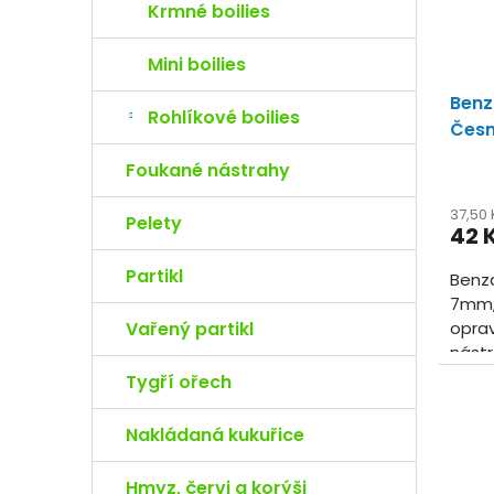
u
r
Krmné boilies
k
o
t
d
Mini boilies
ů
u
Benz
k
Rohlíkové boilies
t
Česn
ů
Foukané nástrahy
37,50
Pelety
42 
Partikl
Benza
7mm, 
Vařený partikl
oprav
nástr
každý
Tygří ořech
příchu
Nakládaná kukuřice
Hmyz, červi a korýši