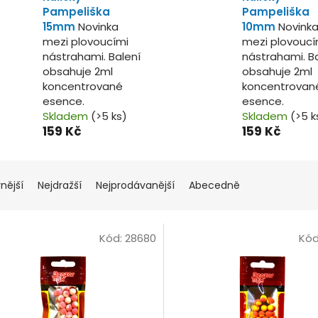
Pampeliška
Pampeliška
15mm
Novinka
10mm
Novink
mezi plovoucími
mezi plovoucí
nástrahami. Balení
nástrahami. B
obsahuje 2ml
obsahuje 2ml
koncentrované
koncentrovan
esence.
esence.
Skladem
(>5 ks)
Skladem
(>5 k
159 Kč
159 Kč
nější
Nejdražší
Nejprodávanější
Abecedně
Kód:
28680
Kód