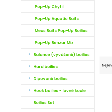
Pop-Up Chytil
Pop-Up Aquatic Baits
Meus Baits Pop-Up Boilies
Pop-Up Benzar Mix
Balance (vyvážené) boilies
Ř
a
Nejlev
Hard boilies
z
e
Dipované boilies
n
V
í
ý
Hook boilies - lovné koule
p
p
r
i
o
s
Boilies Set
d
p