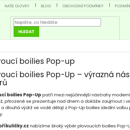
NAŠE ÚLOVKY
BLOG
OBCHODNÍ PODMÍNKY
PODMÍN
HLEDAT
voucí boilies Pop-up
voucí boilies Pop-Up – výrazná ná
rů
ucí boilies Pop-Up
patří mezi nejúčinnější nástrahy moderní
, přirozeně se prezentuje nad dnem a dokáže zaujmout i vel
a dlouhá výdrž ve vodě dělají z Pop-Up boilies ideální volbu 
y.
říkuličky.cz
nabízíme široký výběr plovoucích boilies Pop-U