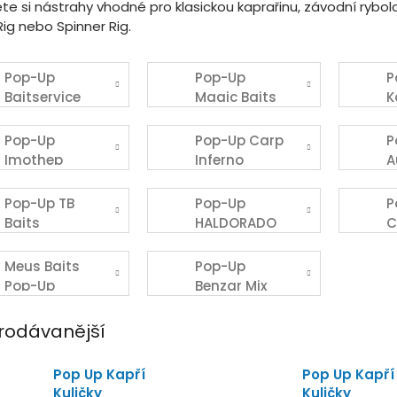
te si nástrahy vhodné pro klasickou kaprařinu, závodní rybolo
ig nebo Spinner Rig.
Pop-Up
Pop-Up
P
Baitservice
Magic Baits
K
Austria
Pop-Up
Pop-Up Carp
P
Imothep
Inferno
A
Baits
S
Pop-Up TB
Pop-Up
P
Baits
HALDORADO
C
Meus Baits
Pop-Up
Pop-Up
Benzar Mix
Boilies
rodávanější
Pop Up Kapří
Pop Up Kapří
Kuličky
Kuličky