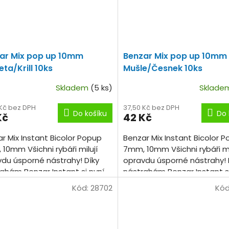
ar Mix pop up 10mm
Benzar Mix pop up 10mm
ta/Krill 10ks
Mušle/Česnek 10ks
Skladem
(5 ks)
Sklad
 Kč bez DPH
37,50 Kč bez DPH
Do košíku
Do 
Kč
42 Kč
r Mix Instant Bicolor Popup
Benzar Mix Instant Bicolor 
10mm Všichni rybáři milují
7mm, 10mm Všichni rybáři mi
du úsporné nástrahy! Díky
opravdu úsporné nástrahy! 
ahám Benzar Instant si nyní
nástrahám Benzar Instant si
 může vyzkoušet několik
každý může vyzkoušet někol
Kód:
28702
Kód
tí, barev a...
příchutí, barev a...