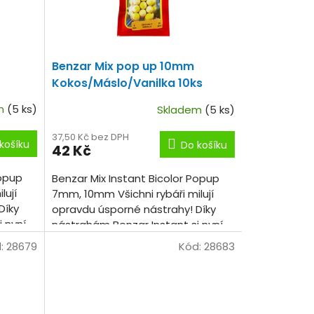
Benzar Mix pop up 10mm
Kokos/Máslo/Vanilka 10ks
em
(5 ks)
Skladem
(5 ks)
37,50 Kč bez DPH
košíku
Do košíku
42 Kč
Popup
Benzar Mix Instant Bicolor Popup
lují
7mm, 10mm Všichni rybáři milují
Díky
opravdu úsporné nástrahy! Díky
 nyní
nástrahám Benzar Instant si nyní
ik
každý může vyzkoušet několik
:
28679
Kód:
28683
příchutí, barev a...