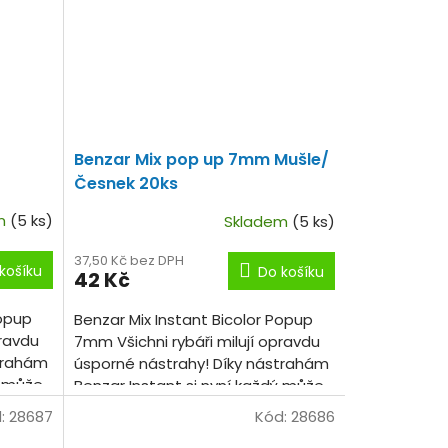
Benzar Mix pop up 7mm Mušle/
Česnek 20ks
em
(5 ks)
Skladem
(5 ks)
37,50 Kč bez DPH
košíku
Do košíku
42 Kč
Popup
Benzar Mix Instant Bicolor Popup
pravdu
7mm Všichni rybáři milují opravdu
strahám
úsporné nástrahy! Díky nástrahám
ý může
Benzar Instant si nyní každý může
barev
vyzkoušet několik příchutí, barev
:
28687
Kód:
28686
a...