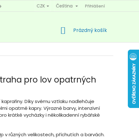
CZK
Čeština
Přihlášení
KY OCHRANY OSOBNÍCH ÚDAJŮ
KONTAKTY
NÁKUPNÍ
Prázdný košík
KOŠÍK
straha pro lov opatrných
 kaprařiny. Díky svému vztlaku nadlehčuje
mi opatrné kapry. Výrazné barvy, intenzivní
pro krátké vycházky i několikadenní rybářské
p v různých velikostech, příchutích a barvách.