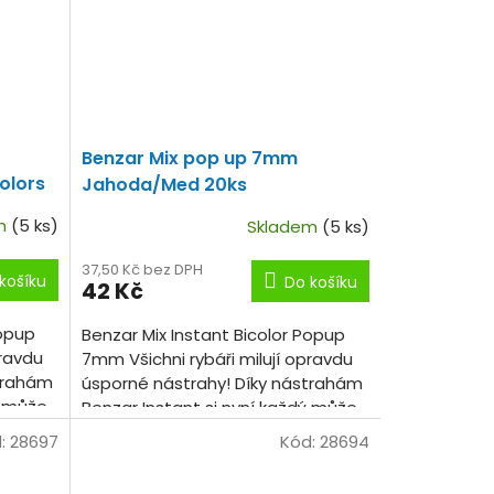
Benzar Mix pop up 7mm
olors
Jahoda/Med 20ks
em
(5 ks)
Skladem
(5 ks)
37,50 Kč bez DPH
košíku
Do košíku
42 Kč
Popup
Benzar Mix Instant Bicolor Popup
pravdu
7mm Všichni rybáři milují opravdu
strahám
úsporné nástrahy! Díky nástrahám
ý může
Benzar Instant si nyní každý může
barev
vyzkoušet několik příchutí, barev
:
28697
Kód:
28694
a...