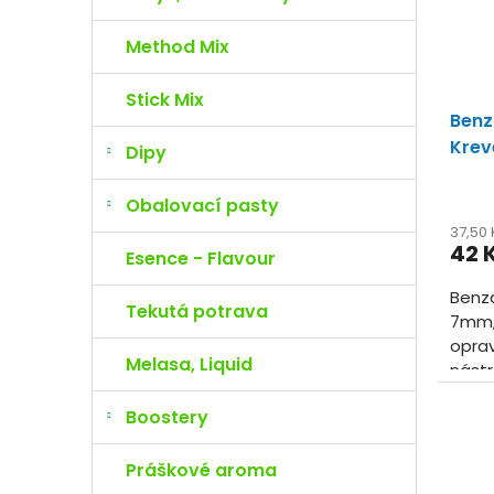
Method Mix
Stick Mix
Benz
Kreve
Dipy
Obalovací pasty
37,50
42 
Esence - Flavour
Benza
Tekutá potrava
7mm, 
oprav
Melasa, Liquid
nástr
každý
Boostery
příchu
Práškové aroma