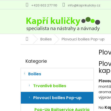
Přejít
+420 602 277 110
info@kaprikulicky.cz
na
obsah
Boilies
Plovoucí boilies Pop-up
Domů
P
Plo
o
Přeskočit
s
Kategorie
Plo
kategorie
t
r
kap
a
Boilies
n
Plovo
n
Trvanlivé boilies
montáž
í
aroma 
p
výprav
Plovoucí boilies Pop-up
a
n
Na
Kap
Pop-Up Baitservice Austria