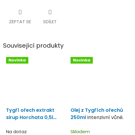
ZEPTAT SE
SDÍLET
Související produkty
Novinka
Novinka
Tygří ořech extrakt
Olej z Tygřích ořechů
sirup Horchata 0,5l
250ml
Intenzivní vůně.
Extra sladký sirup!
Na dotaz
Skladem