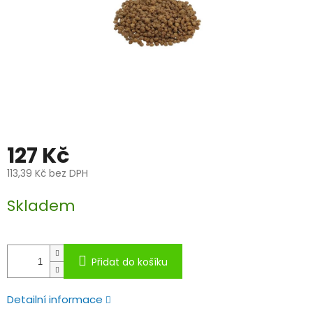
127 Kč
113,39 Kč bez DPH
Měrná
Skladem
cena:
Přidat do košíku
Detailní informace