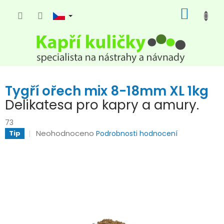
Přejít
NÁKUP
na
KOŠÍK
obsah
Tygří ořech mix 8-18mm XL 1kg
Delikatesa pro kapry a amury.
73
Průměrné
Neohodnoceno
Tip
Podrobnosti hodnocení
hodnocení
produktu
je
0,0
z
5
hvězdiček.