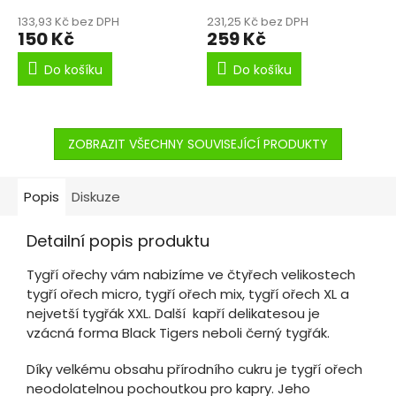
133,93 Kč bez DPH
231,25 Kč bez DPH
150 Kč
259 Kč
Do košíku
Do košíku
ZOBRAZIT VŠECHNY SOUVISEJÍCÍ PRODUKTY
Popis
Diskuze
Detailní popis produktu
Tygří ořechy vám nabizíme ve čtyřech velikostech
tygří ořech micro, tygří ořech mix, tygří ořech XL a
nejvetší tygřák XXL. Další kapří delikatesou je
vzácná forma Black Tigers neboli černý tygřák.
Díky velkému obsahu přírodního cukru je tygří ořech
neodolatelnou pochoutkou pro kapry. Jeho