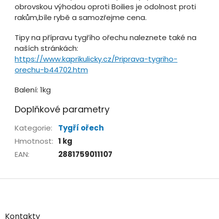
obrovskou výhodou oproti Boilies je odolnost proti
rakům,bíle rybě a samozřejme cena.
Tipy na přípravu tygřího ořechu naleznete také na
naších stránkách:
https://www.kaprikulicky.cz/Priprava-tygriho-
orechu-b44702.htm
Balení: 1kg
Doplňkové parametry
Kategorie
:
Tygří ořech
Hmotnost
:
1 kg
EAN
:
2881759011107
Z
á
p
a
Kontakty