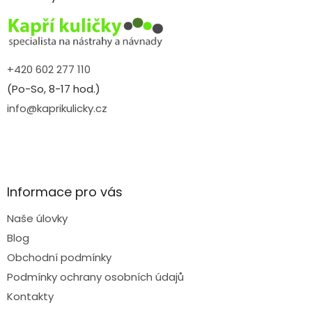
t
í
+420 602 277 110
(Po-So, 8-17 hod.)
info@kaprikulicky.cz
Informace pro vás
Naše úlovky
Blog
Obchodní podmínky
Podmínky ochrany osobních údajů
Kontakty