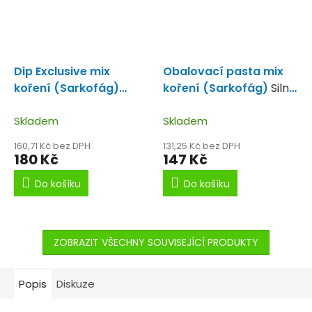
Dip Exclusive mix
Obalovací pasta mix
koření (Sarkofág)
koření (Sarkofág)
Silně
100ml
Tekutý dip mix
kořeněná obalovačka.
koření.
Skladem
Skladem
160,71 Kč bez DPH
131,25 Kč bez DPH
180 Kč
147 Kč
Do košíku
Do košíku
ZOBRAZIT VŠECHNY SOUVISEJÍCÍ PRODUKTY
Popis
Diskuze