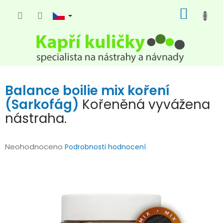
Přejít
NÁKUP
na
KOŠÍK
obsah
Balance boilie mix koření
(Sarkofág)
Kořeněná vyvážena
nástraha.
Průměrné
Neohodnoceno
Podrobnosti hodnocení
hodnocení
produktu
je
0,0
z
5
hvězdiček.