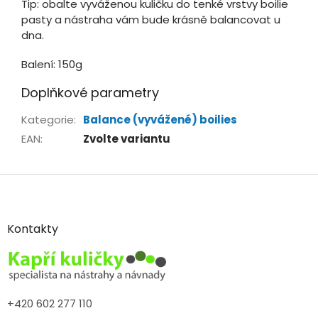
Tip: obalte vyváženou kuličku do tenké vrstvy boilie
pasty a nástraha vám bude krásně balancovat u
dna.
Balení: 150g
Doplňkové parametry
Kategorie
:
Balance (vyvážené) boilies
EAN
:
Zvolte variantu
Z
á
p
a
Kontakty
t
í
+420 602 277 110