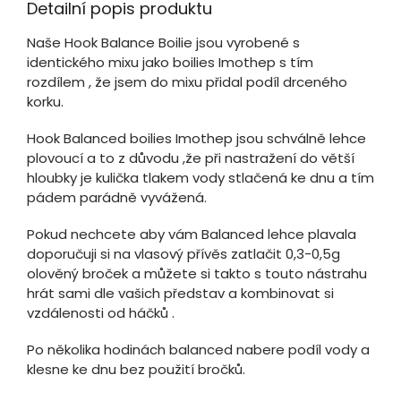
Detailní popis produktu
Naše Hook Balance Boilie jsou vyrobené s
identického mixu jako boilies Imothep s tím
rozdílem , že jsem do mixu přidal podíl drceného
korku.
Hook Balanced boilies Imothep jsou schválně lehce
plovoucí a to z důvodu ,že při nastražení do větší
hloubky je kulička tlakem vody stlačená ke dnu a tím
pádem parádně vyvážená.
Pokud nechcete aby vám Balanced lehce plavala
doporučuji si na vlasový přívěs zatlačit 0,3-0,5g
olověný broček a můžete si takto s touto nástrahu
hrát sami dle vašich představ a kombinovat si
vzdálenosti od háčků .
Po několika hodinách balanced nabere podíl vody a
klesne ke dnu bez použití bročků.