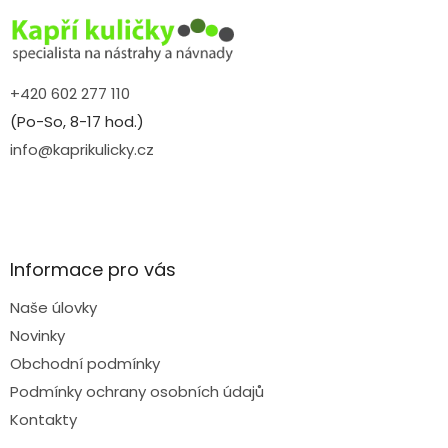
t
í
+420 602 277 110
(Po-So, 8-17 hod.)
info@kaprikulicky.cz
Informace pro vás
Naše úlovky
Novinky
Obchodní podmínky
Podmínky ochrany osobních údajů
Kontakty