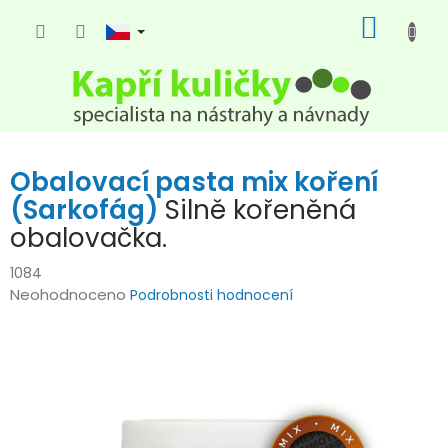
Přejít
NÁKUP
na
KOŠÍK
obsah
Obalovací pasta mix koření
(Sarkofág)
Silně kořeněná
obalovačka.
1084
Průměrné
Neohodnoceno
Podrobnosti hodnocení
hodnocení
produktu
je
0,0
z
5
hvězdiček.