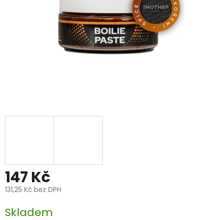
147 Kč
131,25 Kč bez DPH
Měrná
Skladem
cena: