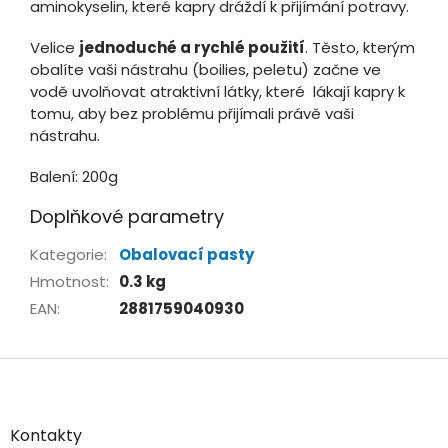
aminokyselin, které kapry dráždí k přijímání potravy.
Velice
jednoduché a rychlé použití
. Těsto, kterým
obalíte vaši nástrahu (boilies, peletu) začne ve
vodě uvolňovat atraktivní látky, které lákají kapry k
tomu, aby bez problému přijímali právě vaši
nástrahu.
Balení: 200g
Doplňkové parametry
Kategorie
:
Obalovací pasty
Hmotnost
:
0.3 kg
EAN
:
2881759040930
Z
á
p
a
Kontakty