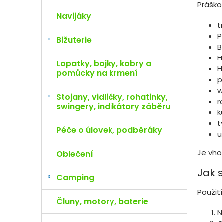
Práško
Navijáky
t
P
Bižuterie
B
H
Lopatky, bojky, kobry a
H
pomůcky na krmení
p
w
Stojany, vidličky, rohatinky,
r
swingery, indikátory záběru
k
t
Péče o úlovek, podběráky
u
Je vho
Oblečení
Jak 
Camping
Použit
Čluny, motory, baterie
N