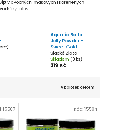
Dip
v ovocných, masových i kořeněných
vodní rybolov.
s
Aquatic Baits
-
Jelly Powder -
erný
Sweet Gold
Sladké Zlato
Skladem
(3 ks)
219 Kč
4
položek celkem
d:
15587
Kód:
15584