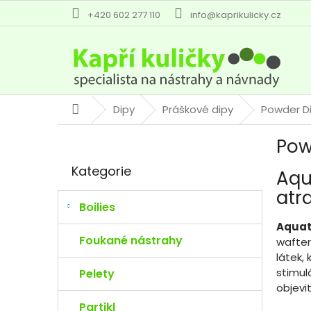
Přejít
+420 602 277 110
info@kaprikulicky.cz
na
obsah
Dipy
Práškové dipy
Powder Di
Domů
P
Pow
o
Přeskočit
s
Kategorie
Aqu
kategorie
t
r
atr
a
Boilies
n
Aquat
n
Foukané nástrahy
wafter
í
látek,
p
stimul
Pelety
a
objevit
n
Partikl