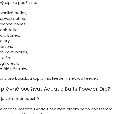
y
vý dip lze použít na:
v
ý
rvanlivé boilies,
p
op-Up boilies,
i
alance boilies,
s
u
ook Boilies,
ard Boilies,
elety,
afters,
ohlíkové boilies,
ukuřici,
ygří ořech,
mělé nástrahy.
dný pro klasickou kaprařinu, feeder i method feeder.
správně používat Aquatic Baits Powder Dip?
í je velmi jednoduché:
avlhčete nástrahu vodou, tekutým dipem nebo boosterem.