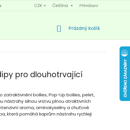
CZK
Čeština
Přihlášení
KY OCHRANY OSOBNÍCH ÚDAJŮ
KONTAKTY
NÁKUPNÍ
Prázdný košík
KOŠÍK
ipy pro dlouhotrvající
 zatraktivnění boilies, Pop-Up boilies, pelet,
u nástrahy silnou vrstvu plnou atraktivních
intenzivní aroma, aminokyseliny a chuťové
pa, která pomáhá kaprům nástrahu rychleji