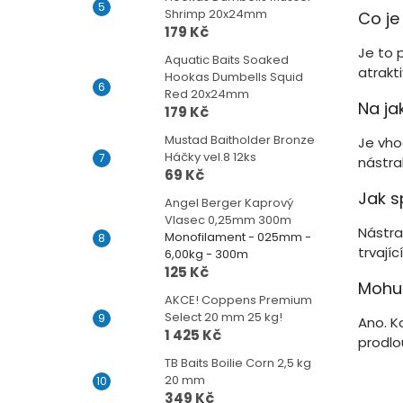
Shrimp 20x24mm
Co je
179 Kč
Je to 
Aquatic Baits Soaked
atrakt
Hookas Dumbells Squid
Red 20x24mm
Na ja
179 Kč
Mustad Baitholder Bronze
Je vhod
Háčky vel.8 12ks
nástra
69 Kč
Jak s
Angel Berger Kaprový
Vlasec 0,25mm 300m
Nástra
Monofilament - 025mm -
trvají
6,00kg - 300m
125 Kč
Mohu
AKCE! Coppens Premium
Select 20 mm 25 kg!
Ano. K
1 425 Kč
prodlo
TB Baits Boilie Corn 2,5 kg
20 mm
349 Kč