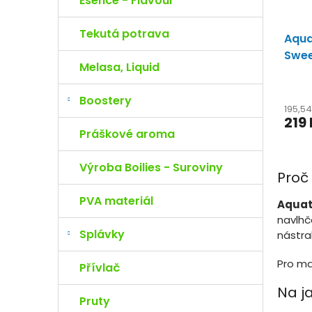
Esence - Flavour
Tekutá potrava
Aqua
Swee
Melasa, Liquid
Boostery
195,5
219
Práškové aroma
Výroba Boilies - Suroviny
Proč
PVA materiál
Aquat
navlhč
Splávky
nástra
Pro ma
Přívlač
Na j
Pruty