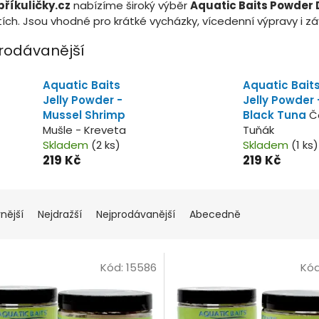
říkuličky.cz
nabízíme široký výběr
Aquatic Baits Powder 
tích. Jsou vhodné pro krátké vycházky, vícedenní výpravy i zá
rodávanější
Aquatic Baits
Aquatic Bait
Jelly Powder -
Jelly Powder 
Mussel Shrimp
Black Tuna
Č
Mušle - Kreveta
Tuňák
Skladem
(2 ks)
Skladem
(1 ks)
219 Kč
219 Kč
nější
Nejdražší
Nejprodávanější
Abecedně
Kód:
15586
Kó