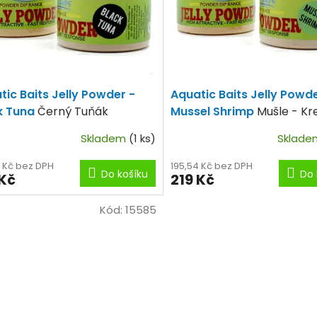
tic Baits Jelly Powder -
Aquatic Baits Jelly Powde
k Tuna
Černý Tuňák
Mussel Shrimp
Mušle - Kr
Skladem
(1 ks)
Sklad
4 Kč bez DPH
195,54 Kč bez DPH
Do košíku
Do 
 Kč
219 Kč
Kód:
15585