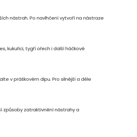
lších nástrah. Po navlhčení vytvoří na nástraze
es, kukuřici, tygří ořech i další háčkové
te v práškovém dipu. Pro silnější a déle
í způsoby zatraktivnění nástrahy a