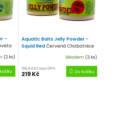
r -
Aquatic Baits Jelly Powder -
eveta
Squid Red
Červená Chobotnice
em
(2 ks)
Skladem
(3 ks)
195,54 Kč bez DPH
košíku
Do košíku
219 Kč