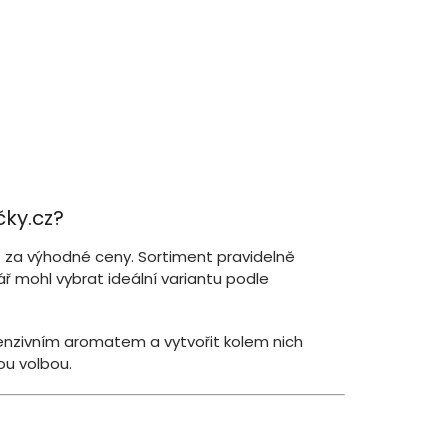
čky.cz?
p
za výhodné ceny. Sortiment pravidelně
ář mohl vybrat ideální variantu podle
ntenzivním aromatem a vytvořit kolem nich
ou volbou.