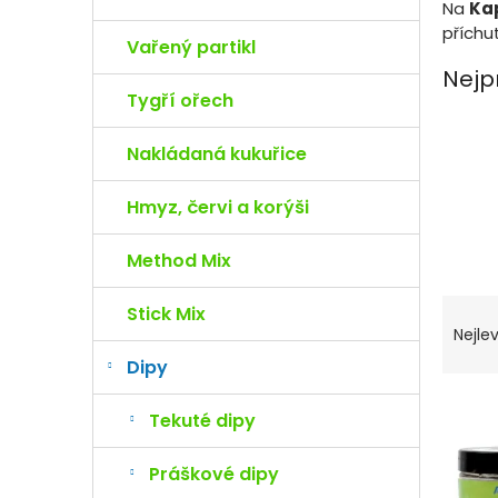
e
Na
Kap
l
příchu
Vařený partikl
Nejp
Tygří ořech
Nakládaná kukuřice
Hmyz, červi a korýši
Method Mix
Ř
Stick Mix
a
Nejlev
z
Dipy
e
n
V
Tekuté dipy
í
ý
p
p
Práškové dipy
r
i