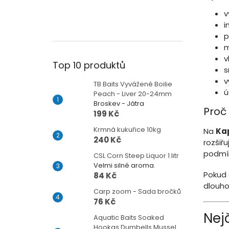
v
i
p
m
v
Top 10 produktů
s
v
TB Baits Vyvážené Boilie
ú
Peach - Liver 20-24mm
Broskev - Játra
Proč
199 Kč
Krmná kukuřice 10kg
Na
Kap
240 Kč
rozšiř
podmín
CSL Corn Steep Liquor 1 litr
Velmi silné aroma.
Pokud 
84 Kč
dlouho
Carp zoom - Sada bročků
76 Kč
Nej
Aquatic Baits Soaked
Hookas Dumbells Mussel