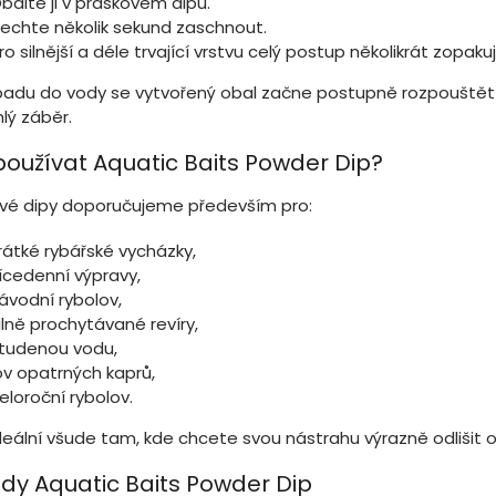
balte ji v práškovém dipu.
echte několik sekund zaschnout.
ro silnější a déle trvající vrstvu celý postup několikrát zopakuj
adu do vody se vytvořený obal začne postupně rozpouštět a u
hlý záběr.
používat Aquatic Baits Powder Dip?
vé dipy doporučujeme především pro:
rátké rybářské vycházky,
ícedenní výpravy,
ávodní rybolov,
ilně prochytávané revíry,
tudenou vodu,
ov opatrných kaprů,
eloroční rybolov.
deální všude tam, kde chcete svou nástrahu výrazně odlišit o
dy Aquatic Baits Powder Dip