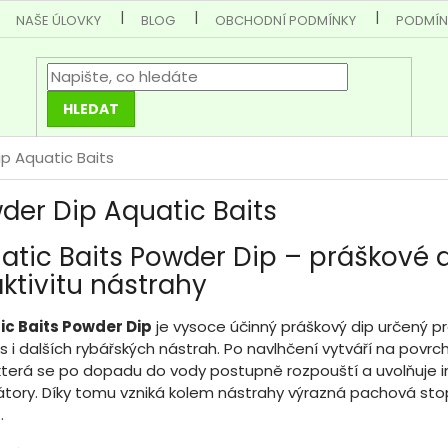
NAŠE ÚLOVKY
BLOG
OBCHODNÍ PODMÍNKY
PODMÍN
HLEDAT
p Aquatic Baits
der Dip Aquatic Baits
atic Baits Powder Dip – práškové d
aktivitu nástrahy
ic Baits Powder Dip
je vysoce účinný práškový dip určený pro
s i dalších rybářských nástrah. Po navlhčení vytváří na povrch
 která se po dopadu do vody postupně rozpouští a uvolňuje 
átory. Díky tomu vzniká kolem nástrahy výrazná pachová sto
.