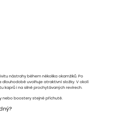
ktivitu nástrahy během několika okamžiků. Po
 dlouhodobě uvolňuje atraktivní složky. V okolí
tu kaprů i na silně prochytávaných revírech.
y nebo boostery stejné příchutě.
odný?