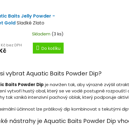
tic Baits Jelly Powder -
t Gold
Sladké Zlato
Skladem
(3 ks)
4 Kč bez DPH
Do košíku
 Kč
O
v
 si vybrat Aquatic Baits Powder Dip?
l
á
ic Baits Powder Dip
je navržen tak, aby výrazně zvýšil atra
d
ení vytvoří hustý obal, který se ve vodě postupně rozpouští a
a
c
hy tak vzniká intenzivní pachový oblak, který podporuje aktivi
í
p
ximální účinnost lze práškový dip kombinovat s tekutými dip
r
v
aké nástrahy je Aquatic Baits Powder Dip vh
k