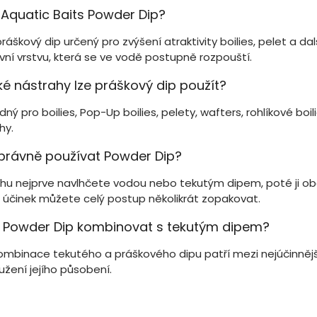
 Aquatic Baits Powder Dip?
práškový dip určený pro zvýšení atraktivity boilies, pelet a da
ivní vrstvu, která se ve vodě postupně rozpouští.
ké nástrahy lze práškový dip použít?
ný pro boilies, Pop-Up boilies, pelety, wafters, rohlíkové boili
hy.
právně používat Powder Dip?
hu nejprve navlhčete vodou nebo tekutým dipem, poté ji obal
cí účinek můžete celý postup několikrát zopakovat.
 Powder Dip kombinovat s tekutým dipem?
ombinace tekutého a práškového dipu patří mezi nejúčinnějš
užení jejího působení.