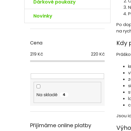
O
Dárkové poukazy
N
P
Novinky
Po dop
na ryc
Kdy 
Cena
219
Kč
220
Kč
Práško
k
v
z
s
s
Na skladě
4
l
c
Jsou i
Přijímáme online platby
Výho