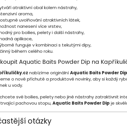
ytváří atraktivní obal kolem nástrahy,
ntenzivní aroma,
ostupné uvolňování atraktivních látek,
ožnost nanesení více vrstev,
hodný pro boilies, pelety i další nástrahy,
nadná aplikace,
ýborně funguje v kombinaci s tekutými dipy,
činný během celého roku.
 koupit Aquatic Baits Powder Dip na Kapříkuli
říkuličky.cz
nabízíme originální
Aquatic Baits Powder Di
ujeme o nové příchutě a produktové novinky, aby si každý ryb
ek u vody.
chcete své boilies, pelety nebo jiné nástrahy zatraktivnit i
trvající pachovou stopu,
Aquatic Baits Powder Dip
je skvěl
častější otázky