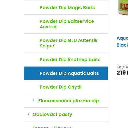
o
s
d
p
Powder Dip Magic Baits
u
r
k
o
Powder Dip Baitservice
t
d
Austria
ů
u
Aqua
k
Powder Dip GLU Autentik
t
Blac
Sniper
ů
Powder Dip Imothep baits
195,5
219
Powder Dip Aquatic Baits
Powder Dip Chytil
Fluorescenční plazma dip
Obalovací pasty