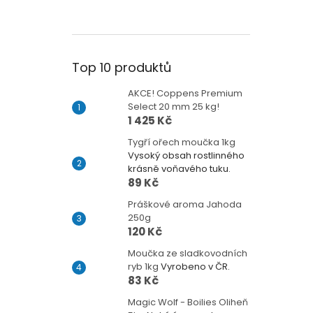
Top 10 produktů
AKCE! Coppens Premium
Select 20 mm 25 kg!
1 425 Kč
Tygří ořech moučka 1kg
Vysoký obsah rostlinného
krásně voňavého tuku.
89 Kč
Práškové aroma Jahoda
250g
120 Kč
Moučka ze sladkovodních
ryb 1kg
Vyrobeno v ČR.
83 Kč
Magic Wolf - Boilies Oliheň