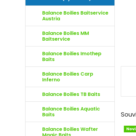
e
l
Balance Boilies Baitservice
Austria
Balance Boilies MM
Baitservice
Balance Boilies Imothep
Baits
Balance Boilies Carp
Inferno
Balance Boilies TB Baits
Balance Boilies Aquatic
Souv
Baits
Balance Boilies Wafter
Nov
Magic Baits