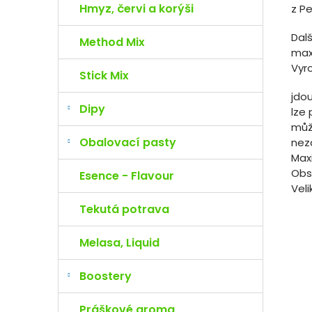
Hmyz, červi a korýši
z P
Dalš
Method Mix
max
Vyro
Stick Mix
jdou
Dipy
lze 
můž
Obalovací pasty
nez
Max
Obs
Esence - Flavour
Vel
Tekutá potrava
Melasa, Liquid
Boostery
Práškové aroma