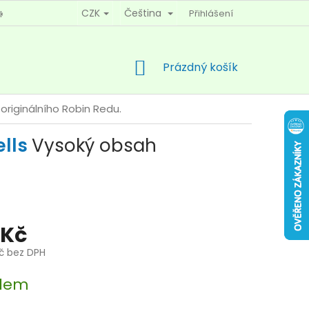
CZK
Čeština
Přihlášení
KY OCHRANY OSOBNÍCH ÚDAJŮ
KONTAKTY
NÁKUPNÍ
Prázdný košík
KOŠÍK
originálního Robin Redu.
ells
Vysoký obsah
 Kč
Kč bez DPH
dem