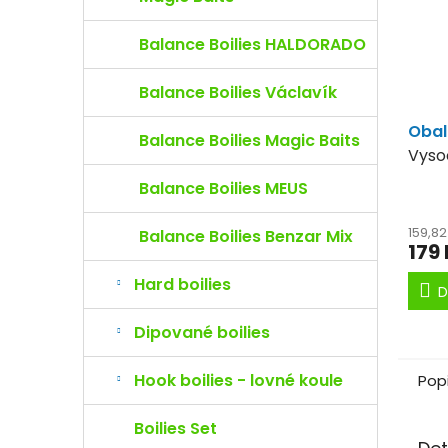
Balance Boilies HALDORADO
Balance Boilies Václavík
Obal
Balance Boilies Magic Baits
Vyso
obal
Balance Boilies MEUS
boilie
159,8
Balance Boilies Benzar Mix
179
Hard boilies
D
Dipované boilies
Hook boilies - lovné koule
Pop
Boilies Set