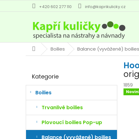
Přejít
+420 602 277 110
info@kaprikulicky.cz
na
obsah
Boilies
Balance (vyvážené) boilie
Domů
P
Hoo
o
Přeskočit
s
ori
Kategorie
kategorie
t
r
1859
a
Novin
Boilies
n
n
Trvanlivé boilies
í
p
Plovoucí boilies Pop-up
a
n
Balance (vyvážené) boilies