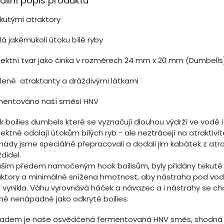
ailní popis produktu
ekutými atraktory
á jakémukoli útoku bílé ryby
fektní tvar jako činka v rozměrech 24 mm x 20 mm (Dumbells
lené atraktanty a dráždivými látkami
mentováno naší směsí HNV
 boilies dumbels které se vyznačují dlouhou výdrží ve vodě i
ektně odolají útokům bílých ryb - ale neztrácejí na atraktivit
nady jsme speciálně přepracovali a dodali jim kabátek z atr
didel.
ašim předem namočeným hook boilisům, byly přidány tekuté
aktory a minimálně snížena hmotnost, aby nástraha pod vod
 vynikla. Váhu vyrovnává háček a návazec a i nástrahy se ch
jně nenápadně jako odkryté boilies.
ladem je naše osvědčená fermentovaná HNV směs, shodná s