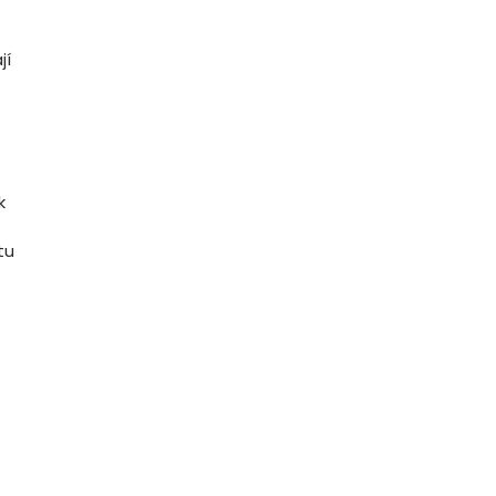
jí
k
tu