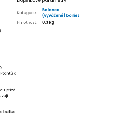
Doplňkové parametry
Balance
Kategorie
:
(vyvážené) boilies
Hmotnost
:
0.3 kg
)
ě.
aktantů a
ou ještě
ovají
 boilies