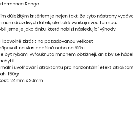
erformance Range.
ím důležitým kritériem je nejen fakt, že tyto nástrahy vydáva
imum dráždivých látek, ale také vynikají svou formou.
bili jsme je jako činku, která nabízí následující výhody:
 libovolně zkrátit na požadovanou velikost
připevnit na vlas podélně nebo na šířku
e být rybami vyfouknuta mnohem obtížněji, aniž by se háče
achytil
imální uvolňování atraktantu pro horizontální efekt atraktan
ah: 150gr
ikost: 24mm x 20mm