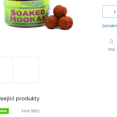
hvězdiček.
Detailn
TISK
isející produkty
Kód:
1852
inka