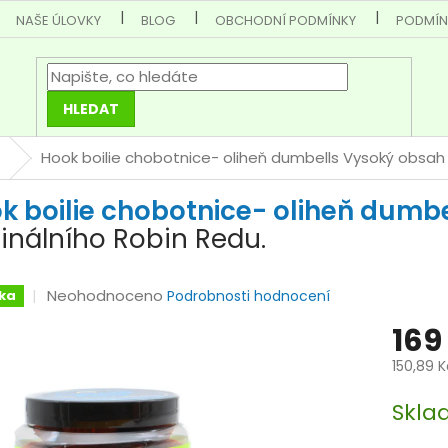
NAŠE ÚLOVKY
BLOG
OBCHODNÍ PODMÍNKY
PODMÍN
HLEDAT
s
Hook boilie chobotnice- oliheň dumbells
Vysoký obsah 
k boilie chobotnice- oliheň dumb
ginálního Robin Redu.
Průměrné
Neohodnoceno
ka
Podrobnosti hodnocení
hodnocení
169
produktu
je
150,89 
0,0
Měrná
z
Skla
cena:
5