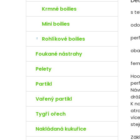
Det
Krmné boilies
s t
Mini boilies
odol
per
Rohlíkové boilies
oba
Foukané nástrahy
fer
Pelety
Hook
perf
Partikl
Náv
dráž
Vařený partikl
K n
atr
Tygří ořech
více
ste
Nakládaná kukuřice
Zák