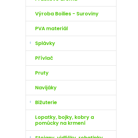
Výroba Boilies - Suroviny
PVA materiál
Splávky
Přívlač
Pruty
Navijáky
Bižuterie
Lopatky, bojky, kobry a
pomůcky na krmení
Stojany, vidličky, rohatinky,