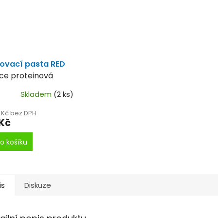
ovací pasta RED
ce proteinová
ovací pasta na
Skladem
(2 ks)
s.
2 Kč bez DPH
 Kč
o košíku
is
Diskuze