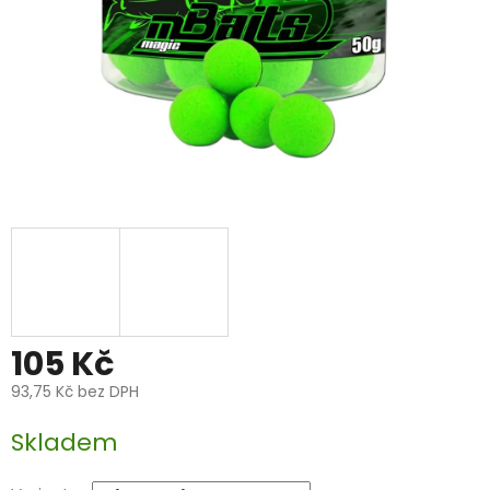
105 Kč
93,75 Kč bez DPH
Měrná
Skladem
cena: