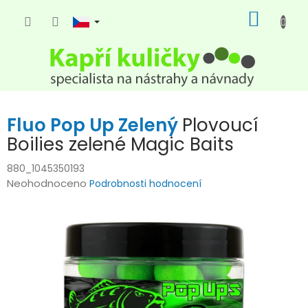
Přejít
NÁKUP
na
KOŠÍK
obsah
Fluo Pop Up Zelený
Plovoucí
Boilies zelené Magic Baits
880_1045350193
Průměrné
Neohodnoceno
Podrobnosti hodnocení
hodnocení
produktu
je
0,0
z
5
hvězdiček.