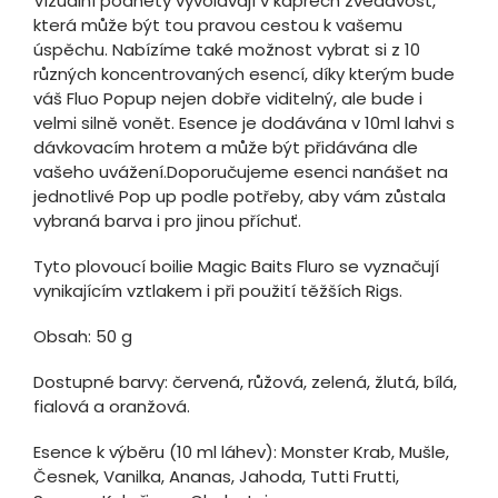
Vizuální podněty vyvolávají v kaprech zvědavost,
která může být tou pravou cestou k vašemu
úspěchu. Nabízíme také možnost vybrat si z 10
různých koncentrovaných esencí, díky kterým bude
váš Fluo Popup nejen dobře viditelný, ale bude i
velmi silně vonět. Esence je dodávána v 10ml lahvi s
dávkovacím hrotem a může být přidávána dle
vašeho uvážení.Doporučujeme esenci nanášet na
jednotlivé Pop up podle potřeby, aby vám zůstala
vybraná barva i pro jinou příchuť.
Tyto plovoucí boilie Magic Baits Fluro se vyznačují
vynikajícím vztlakem i při použití těžších Rigs.
Obsah: 50 g
Dostupné barvy: červená, růžová, zelená, žlutá, bílá,
fialová a oranžová.
Esence k výběru (10 ml láhev): Monster Krab, Mušle,
Česnek, Vanilka, Ananas, Jahoda, Tutti Frutti,