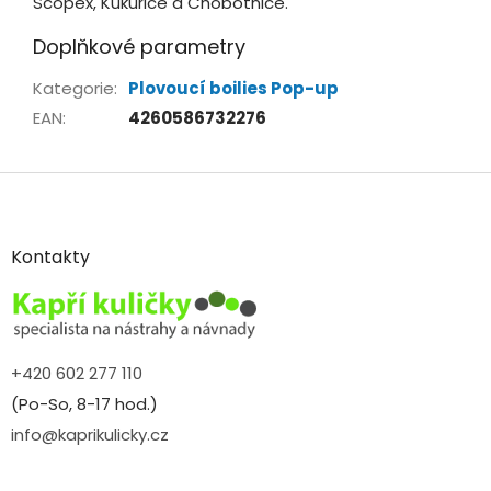
Scopex, Kukuřice a Chobotnice.
Doplňkové parametry
Kategorie
:
Plovoucí boilies Pop-up
EAN
:
4260586732276
Z
á
p
a
Kontakty
t
í
+420 602 277 110
(Po-So, 8-17 hod.)
info@kaprikulicky.cz