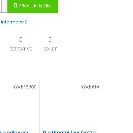
Přidat do košíku
í informace
ZEPTAT SE
SDÍLET
Kód:
15300
Kód:
614
s obalovací
Dip Umami five (extra