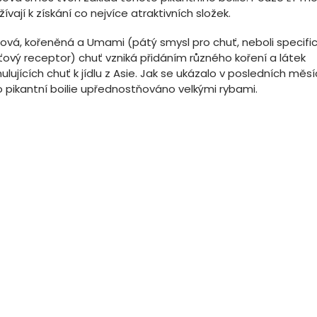
ívají k získání co nejvíce atraktivních složek.
ová, kořeněná a Umami (pátý smysl pro chuť, neboli specifi
ťový receptor) chuť vzniká přidáním různého koření a látek
ulujících chuť k jídlu z Asie. Jak se ukázalo v posledních měsíc
o pikantní boilie upřednostňováno velkými rybami.