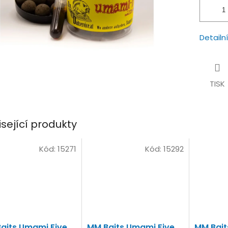
Detailn
TISK
isející produkty
Kód:
15271
Kód:
15292
aits Umami Five
MM Baits Umami Five
MM Bait