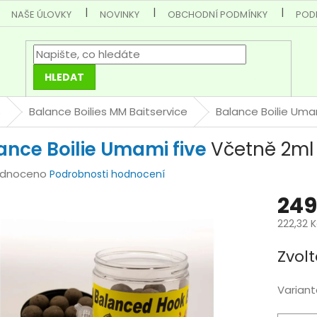
NAŠE ÚLOVKY
NOVINKY
OBCHODNÍ PODMÍNKY
POD
HLEDAT
s
Balance Boilies MM Baitservice
Balance Boilie Uma
ance Boilie Umami five
Včetně 2ml 
rné
dnoceno
Podrobnosti hodnocení
cení
249
tu
222,32 
Měrná
Zvolt
cena:
ček.
Variant