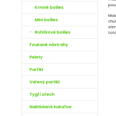
použ
Krmné boilies
Mas
Mini boilies
chu
stim
Rohlíkové boilies
tot
Foukané nástrahy
Pelety
Partikl
Vařený partikl
Tygří ořech
Nakládaná kukuřice