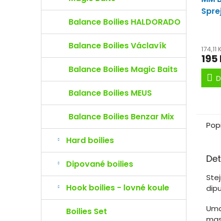
Spre
Balance Boilies HALDORADO
Balance Boilies Václavík
174,11
195
Balance Boilies Magic Baits
D
Balance Boilies MEUS
Balance Boilies Benzar Mix
Pop
Hard boilies
Det
Dipované boilies
Ste
Hook boilies - lovné koule
dipu
Uma
Boilies Set
mas