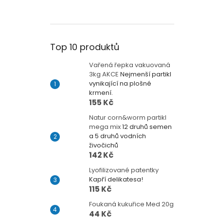
Top 10 produktů
Vařená řepka vakuovaná
3kg AKCE
Nejmenší partikl
vynikající na plošné
krmení.
155 Kč
Natur corn&worm partikl
mega mix
12 druhů semen
a 5 druhů vodních
živočichů
142 Kč
Lyofilizované patentky
Kapří delikatesa!
115 Kč
Foukaná kukuřice Med 20g
44 Kč