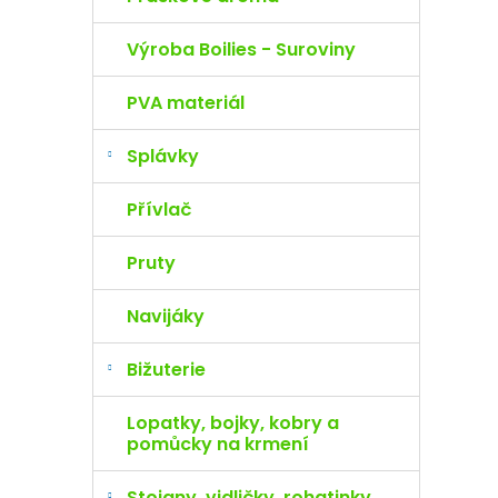
Výroba Boilies - Suroviny
PVA materiál
Splávky
Přívlač
Pruty
Navijáky
Bižuterie
Lopatky, bojky, kobry a
pomůcky na krmení
Stojany, vidličky, rohatinky,