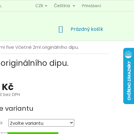
CZK
Čeština
Přihlášení
MÍNKY OCHRANY OSOBNÍCH ÚDAJŮ
KONTAKTY
NÁKUPNÍ
Prázdný košík
KOŠÍK
mi five
Včetně 2ml originálního dipu.
originálního dipu.
 Kč
Kč bez DPH
e variantu
a