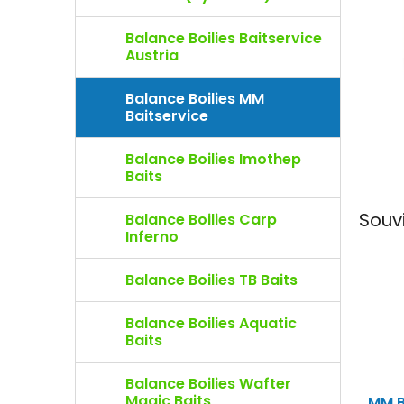
e
l
Balance Boilies Baitservice
Austria
Balance Boilies MM
Baitservice
Balance Boilies Imothep
Baits
Souv
Balance Boilies Carp
Inferno
Balance Boilies TB Baits
Balance Boilies Aquatic
Baits
Balance Boilies Wafter
Magic Baits
MM B