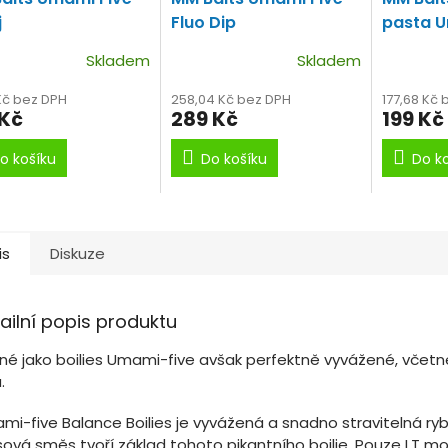
j
Fluo Dip
pasta U
Skladem
Skladem
 Kč bez DPH
258,04 Kč bez DPH
177,68 Kč 
 Kč
289 Kč
199 Kč
o košíku
Do košíku
Do k
is
Diskuze
ailní popis produktu
jné jako boilies Umami-five avšak perfektně vyvážené, včetn
.
mi-five Balance Boilies je vyvážená a snadno stravitelná ryb
ová směs tvoří základ tohoto pikantního boilie. Pouze LT m