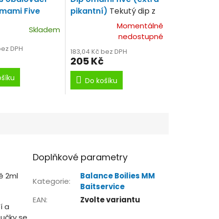
mami Five
pikantní)
Tekutý dip z
Asijským kořením.
Momentálně
Skladem
nedostupné
bez DPH
183,04 Kč bez DPH
205 Kč
ošíku
Do košíku
Doplňkové parametry
ě 2ml
Balance Boilies MM
Kategorie
:
Baitservice
EAN
:
Zvolte variantu
í a
oučky se