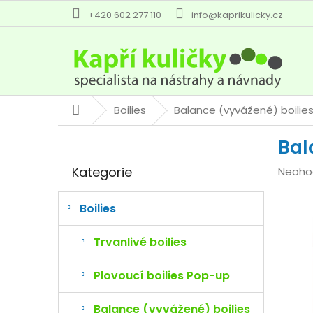
Přejít
+420 602 277 110
info@kaprikulicky.cz
na
obsah
Boilies
Balance (vyvážené) boilie
Domů
P
Bal
o
Přeskočit
s
Kategorie
Průmě
Neoho
kategorie
t
hodno
r
produk
a
Boilies
je
n
0,0
n
Trvanlivé boilies
z
í
5
p
Plovoucí boilies Pop-up
hvězdi
a
n
Balance (vyvážené) boilies