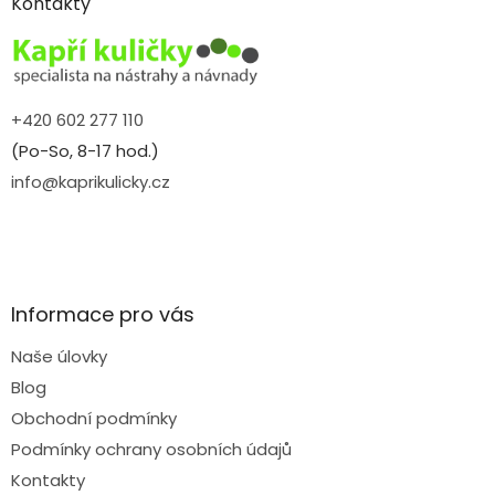
a
Kontakty
t
í
+420 602 277 110
(Po-So, 8-17 hod.)
info@kaprikulicky.cz
Informace pro vás
Naše úlovky
Blog
Obchodní podmínky
Podmínky ochrany osobních údajů
Kontakty