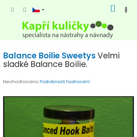
Přejít
NÁKUP
na
KOŠÍK
obsah
Balance Boilie Sweetys
Velmi
sladké Balance Boilie.
Průměrné
Neohodnoceno
Podrobnosti hodnocení
hodnocení
produktu
je
0,0
z
5
hvězdiček.