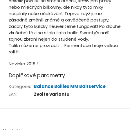
několik pokusů se směsí ořechů, krmiv pro ptáky
nebo mléčných bílkoviny, ale nikdy tyto mixy
nesplnily naše očekávání. Teprve když jsme
zásadně změnili známé a osvědčené postupy,
začaly tyto kuličky neuvěřitelně fungovat! Po dlouhé
zkušební fázi se stalo toto boilie Sweety's naší
tajnou zbraní nejen do studené vody.
Tolik můžeme prozradit ... Fermentace hraje velkou
roli !!!
Novinka 2018 !
Doplňkové parametry
Kategorie
:
Balance Boilies MM Baitservice
EAN
:
Zvolte variantu
Z
á
p