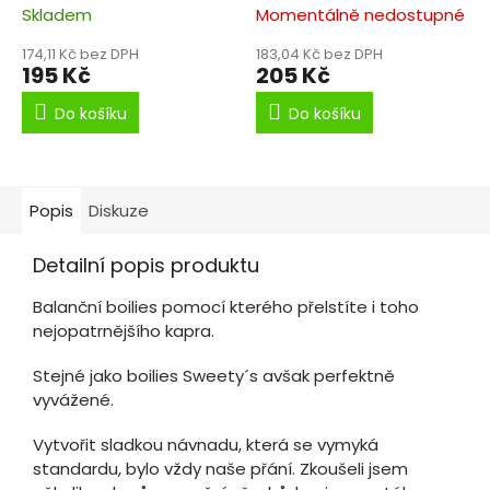
Skladem
Momentálně nedostupné
174,11 Kč bez DPH
183,04 Kč bez DPH
195 Kč
205 Kč
Do košíku
Do košíku
Popis
Diskuze
Detailní popis produktu
Balanční boilies pomocí kterého přelstíte i toho
nejopatrnějšího kapra.
Stejné jako boilies Sweety´s avšak perfektně
vyvážené.
Vytvořit sladkou návnadu, která se vymyká
standardu, bylo vždy naše přání. Zkoušeli jsem