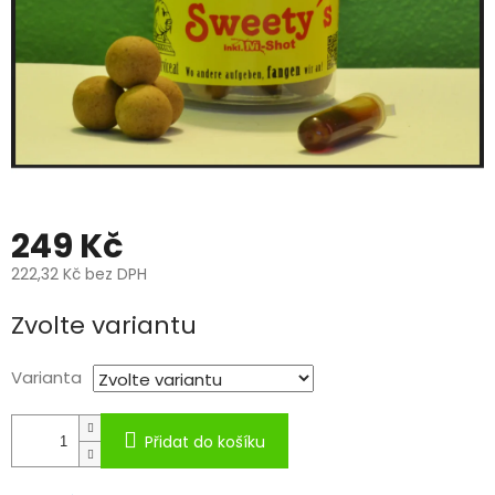
249 Kč
222,32 Kč bez DPH
Měrná
Zvolte variantu
cena:
Varianta
Přidat do košíku