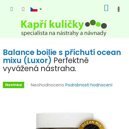
Přejít
NÁKUP
na
KOŠÍK
obsah
Balance boilie s příchutí ocean
mixu (Luxor)
Perfektně
vyvážená nástraha.
Průměrné
Neohodnoceno
Novinka
Podrobnosti hodnocení
hodnocení
produktu
je
0,0
z
5
hvězdiček.