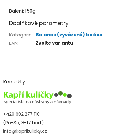
Balení: 150g
Doplňkové parametry
Kategorie
:
Balance (vyvážené) boilies
EAN
:
Zvolte variantu
Z
á
p
a
Kontakty
t
í
+420 602 277 110
(Po-So, 8-17 hod.)
info@kaprikulicky.cz