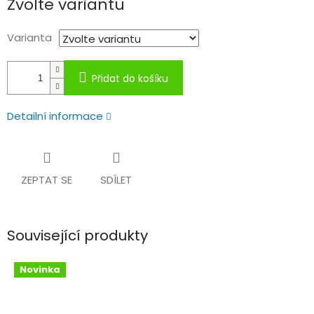
Zvolte variantu
cena:
Varianta
Přidat do košíku
Detailní informace
ZEPTAT SE
SDÍLET
Související produkty
Novinka