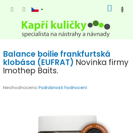
Přejít
NÁKUP
na
KOŠÍK
obsah
Balance boilie frankfurtská
klobása (EUFRAT)
Novinka firmy
Imothep Baits.
Průměrné
Neohodnoceno
Podrobnosti hodnocení
hodnocení
produktu
je
0,0
z
5
hvězdiček.