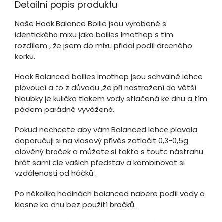
Detailní popis produktu
Naše Hook Balance Boilie jsou vyrobené s
identického mixu jako boilies Imothep s tím
rozdílem , že jsem do mixu přidal podíl drceného
korku.
Hook Balanced boilies Imothep jsou schválně lehce
plovoucí a to z důvodu ,že při nastražení do větší
hloubky je kulička tlakem vody stlačená ke dnu a tím
pádem parádně vyvážená.
Pokud nechcete aby vám Balanced lehce plavala
doporučuji si na vlasový přívěs zatlačit 0,3-0,5g
olověný broček a můžete si takto s touto nástrahu
hrát sami dle vašich představ a kombinovat si
vzdálenosti od háčků .
Po několika hodinách balanced nabere podíl vody a
klesne ke dnu bez použití bročků.