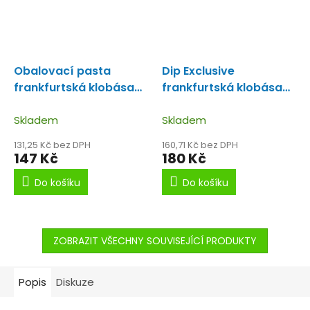
Obalovací pasta
Dip Exclusive
frankfurtská klobása
frankfurtská klobása
(Eufrat)
Originál s
(Eufrat) 100ml
Dip s
příchuti klobásy.
Skladem
vůní klobásky.
Skladem
131,25 Kč bez DPH
160,71 Kč bez DPH
147 Kč
180 Kč
Do košíku
Do košíku
ZOBRAZIT VŠECHNY SOUVISEJÍCÍ PRODUKTY
Popis
Diskuze