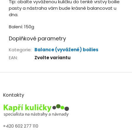
Tip: obalte vyváženou kuličku do tenké vrstvy boilie
pasty a nástraha vám bude krásně balancovat u
dna.
Balení: 150g
Doplňkové parametry
Kategorie
:
Balance (vyvážené) boilies
EAN
:
Zvolte variantu
Z
á
p
a
Kontakty
t
í
+420 602 277 110