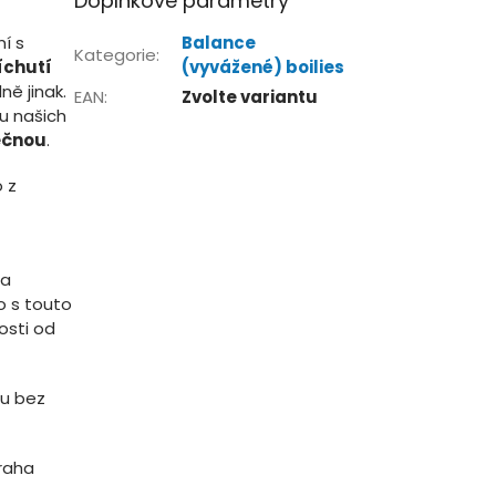
Doplňkové parametry
í s
Balance
Kategorie
:
říchutí
(vyvážené) boilies
ně jinak.
EAN
:
Zvolte variantu
ou našich
ečnou
.
 z
na
o s touto
osti od
nu bez
traha