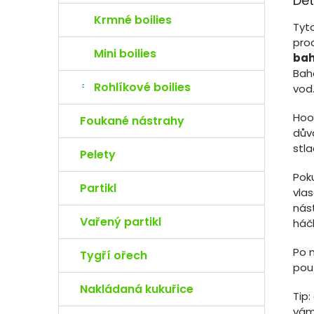
Det
Krmné boilies
Tyt
pro
Mini boilies
bah
Bahe
Rohlíkové boilies
vod
Hoo
Foukané nástrahy
důvo
stl
Pelety
Pok
Partikl
vlas
nás
Vařený partikl
háčk
Po 
Tygří ořech
použ
Nakládaná kukuřice
Tip:
vám