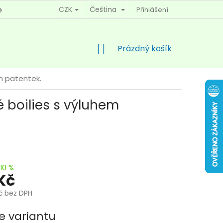
CZK
Čeština
Přihlášení
KY OCHRANY OSOBNÍCH ÚDAJŮ
KONTAKTY
NÁKUPNÍ
Prázdný košík
KOŠÍK
m patentek.
 boilies s výluhem
10 %
 Kč
Kč bez DPH
e variantu