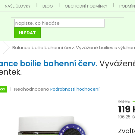
NAŠE ÚLOVKY
BLOG
OBCHODNÍ PODMÍNKY
PODMÍN
HLEDAT
s
Balance boilie bahenní červ.
Vyvážené boilies s výluhe
ance boilie bahenní červ.
Vyvážené
entek.
Průměrné
Neohodnoceno
ka
Podrobnosti hodnocení
hodnocení
133 Kč
–
produktu
119
je
0,0
106,25 
z
Měrná
5
Zvolt
cena: