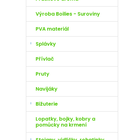
Výroba Boilies - Suroviny
PVA materiál
Splávky
Přívlač
Pruty
Navijáky
Bižuterie
Lopatky, bojky, kobry a
pomůcky na krmení
Stojany, vidličky, rohatinky,