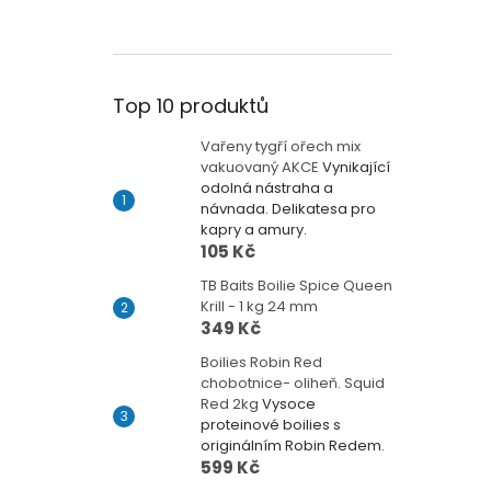
Top 10 produktů
Vařeny tygří ořech mix
vakuovaný AKCE
Vynikající
odolná nástraha a
návnada. Delikatesa pro
kapry a amury.
105 Kč
TB Baits Boilie Spice Queen
Krill - 1 kg 24 mm
349 Kč
Boilies Robin Red
chobotnice- oliheň. Squid
Red 2kg
Vysoce
proteinové boilies s
originálním Robin Redem.
599 Kč