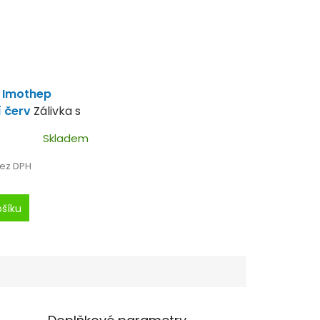
 Imothep
 červ
Zálivka s
í bahenního
Skladem
bez DPH
ošíku