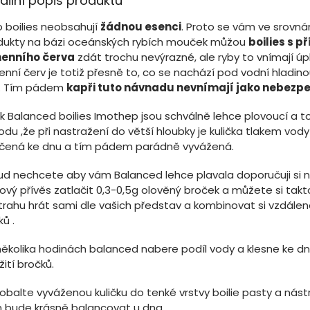
ailní popis produktu
o boilies neobsahují
žádnou esenci
. Proto se vám ve srovnán
dukty na bázi oceánských rybích mouček můžou
boilies s p
enního červa
zdát trochu nevýrazné, ale ryby to vnímají úpl
nní červ je totiž přesně to, co se nachází pod vodní hladin
. Tím pádem
kapři tuto návnadu nevnímají jako nebezp
k Balanced boilies Imothep jsou schválně lehce plovoucí a to
du ,že při nastražení do větší hloubky je kulička tlakem vody
ačená ke dnu a tím pádem parádně vyvážená.
ud nechcete aby vám Balanced lehce plavala doporučuji si 
ový přívěs zatlačit 0,3-0,5g olověný broček a můžete si takt
trahu hrát sami dle vašich představ a kombinovat si vzdálen
ů .
několika hodinách balanced nabere podíl vody a klesne ke d
ití bročků.
 obalte vyváženou kuličku do tenké vrstvy boilie pasty a nás
 bude krásně balancovat u dna.