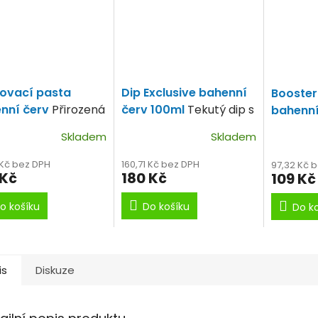
ovací pasta
Dip Exclusive bahenní
Booster
nní červ
Přirozená
červ 100ml
Tekutý dip s
bahenní
ava pro kapra.
příchutí bahenního
příchut
Skladem
Skladem
červa.
červa.
 Kč bez DPH
160,71 Kč bez DPH
97,32 Kč 
 Kč
180 Kč
109 Kč
o košíku
Do košíku
Do k
is
Diskuze