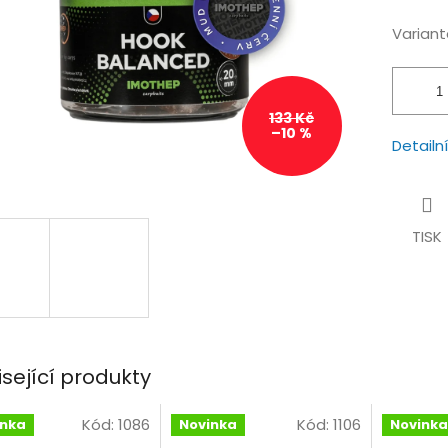
hvězdiček.
Variant
133 Kč
–10 %
Detailn
TISK
isející produkty
Kód:
1086
Kód:
1106
inka
Novinka
Novinka