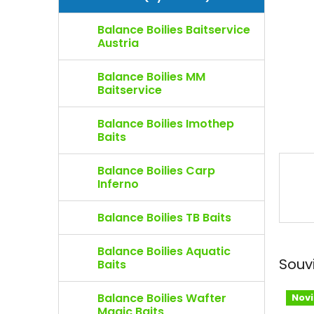
e
l
Balance Boilies Baitservice
Austria
Balance Boilies MM
Baitservice
Balance Boilies Imothep
Baits
Balance Boilies Carp
Inferno
Balance Boilies TB Baits
Balance Boilies Aquatic
Souv
Baits
Balance Boilies Wafter
Nov
Magic Baits