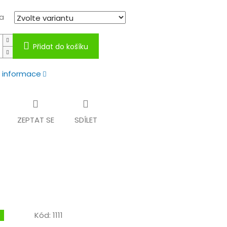
a
Přidat do košíku
í informace
ZEPTAT SE
SDÍLET
Kód:
1111