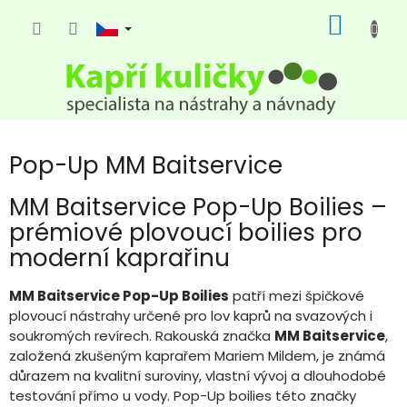
Přejít
NÁKUP
na
KOŠÍK
obsah
Pop-Up MM Baitservice
MM Baitservice Pop-Up Boilies –
prémiové plovoucí boilies pro
moderní kaprařinu
MM Baitservice Pop-Up Boilies
patří mezi špičkové
plovoucí nástrahy určené pro lov kaprů na svazových i
soukromých revírech. Rakouská značka
MM Baitservice
,
založená zkušeným kaprařem Mariem Mildem, je známá
důrazem na kvalitní suroviny, vlastní vývoj a dlouhodobé
testování přímo u vody. Pop-Up boilies této značky