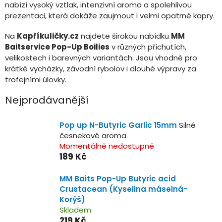
nabízí vysoký vztlak, intenzivní aroma a spolehlivou
prezentaci, která dokáže zaujmout i velmi opatrné kapry.
Na
Kapříkuličky.cz
najdete širokou nabídku
MM
Baitservice Pop-Up Boilies
v různých příchutích,
velikostech i barevných variantách. Jsou vhodné pro
krátké vycházky, závodní rybolov i dlouhé výpravy za
trofejními úlovky.
Nejprodávanější
Pop up N-Butyric Garlic 15mm
Silné
česnekové aroma.
Momentálně nedostupné
189 Kč
MM Baits Pop-Up Butyric acid
Crustacean (Kyselina máselná-
Korýš)
Skladem
219 Kč