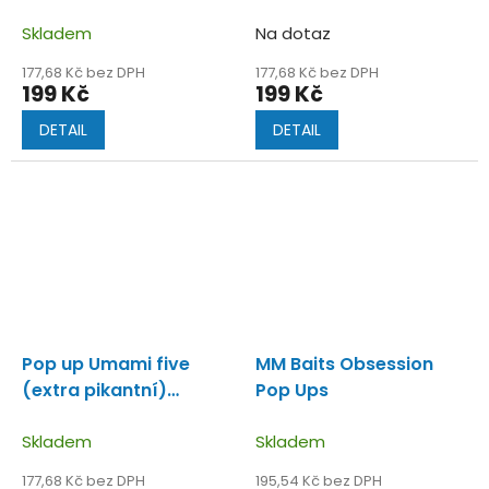
Skladem
Na dotaz
177,68 Kč bez DPH
177,68 Kč bez DPH
199 Kč
199 Kč
DETAIL
DETAIL
Pop up Umami five
MM Baits Obsession
(extra pikantní)
Pop Ups
Specificky chuťový
receptor.
Skladem
Skladem
177,68 Kč bez DPH
195,54 Kč bez DPH