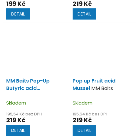
199 Kč
219 Kč
DETAIL
DETAIL
MM Baits Pop-Up
Pop up Fruit acid
Butyric acid
Mussel
MM Baits
Crustacean (Kyselina
máselná-Korýš)
Skladem
Skladem
195,54 Kč bez DPH
195,54 Kč bez DPH
219 Kč
219 Kč
DETAIL
DETAIL