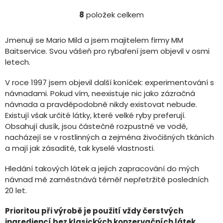
8
položek celkem
O
v
l
Jmenuji se Mario Mild a jsem majitelem firmy MM
á
Baitservice. Svou vášeň pro rybaření jsem objevil v osmi
d
letech.
a
c
V roce 1997 jsem objevil další koníček: experimentování s
í
návnadami. Pokud vím, neexistuje nic jako zázračná
p
r
návnada a pravděpodobně nikdy existovat nebude.
v
Existují však určité látky, které velké ryby preferují.
k
Obsahují dusík, jsou částečně rozpustné ve vodě,
y
nacházejí se v rostlinných a zejména živočišných tkáních
v
a mají jak zásadité, tak kyselé vlastnosti.
ý
p
Hledání takových látek a jejich zapracování do mých
i
s
návnad mě zaměstnává téměř nepřetržitě posledních
u
20 let.
Prioritou při výrobě je použití vždy čerstvých
ingrediencí bez klasických konzervačních látek.