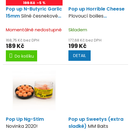
o
199 Kč
–5 %
d
Pop up N-Butyric Garlic
Pop up Horrible Cheese
u
15mm
Silné česnekové
Plovoucí boilies
k
aroma.
smradlavý sýr.
t
Momentálně nedostupné
Skladem
ů
168,75 Kč bez DPH
177,68 Kč bez DPH
189 Kč
199 Kč
DETAIL
Do košíku
Pop Up Ng-Stim
Pop up Sweetys (extra
Novinka 2020!
sladké)
MM Baits