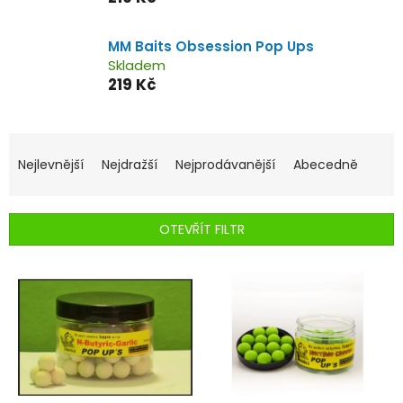
MM Baits Obsession Pop Ups
Skladem
219 Kč
Ř
a
Nejlevnější
Nejdražší
Nejprodávanější
Abecedně
z
e
n
OTEVŘÍT FILTR
í
p
V
r
ý
o
p
d
i
u
s
k
p
t
r
ů