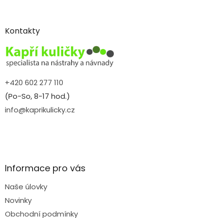
á
p
a
Kontakty
t
í
+420 602 277 110
(Po-So, 8-17 hod.)
info@kaprikulicky.cz
Informace pro vás
Naše úlovky
Novinky
Obchodní podmínky