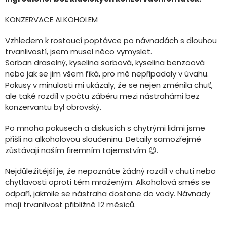
KONZERVACE ALKOHOLEM
Vzhledem k rostoucí poptávce po návnadách s dlouhou
trvanlivostí, jsem musel něco vymyslet.
Sorban draselný, kyselina sorbová, kyselina benzoová
nebo jak se jim všem říká, pro mě nepřipadaly v úvahu.
Pokusy v minulosti mi ukázaly, že se nejen změnila chuť,
ale také rozdíl v počtu záběru mezi nástrahámi bez
konzervantu byl obrovský.
Po mnoha pokusech a diskusích s chytrými lidmi jsme
přišli na alkoholovou sloučeninu. Detaily samozřejmě
zůstávají naším firemním tajemstvím 😉.
Nejdůležitější je, že nepoznáte žádný rozdíl v chuti nebo
chytlavosti oproti těm mraženým. Alkoholová směs se
odpaří, jakmile se nástraha dostane do vody. Návnady
mají trvanlivost přibližně 12 měsíců.
Z