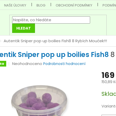
NAŠE ÚLOVKY
BLOG
OBCHODNÍ PODMÍNKY
PODMÍN
HLEDAT
Autentik Sniper pop up boilies Fish8
8 Rybích Mouček!!!
entik Sniper pop up boilies Fish8
8
Průměrné
Neohodnoceno
ka
Podrobnosti hodnocení
hodnocení
169
produktu
je
150,89 
0,0
Měrná
z
Skla
cena:
5
hvězdiček.
Variant