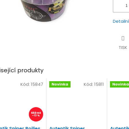
Detailn
TISK
isející produkty
Kód:
15847
Kód:
15811
Novinka
Novinka
650 Kč
–13 %
tik Sniper Boilies
Autentik Sniper
Autentik