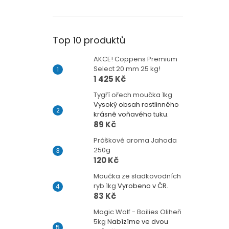
Top 10 produktů
AKCE! Coppens Premium
Select 20 mm 25 kg!
1 425 Kč
Tygří ořech moučka 1kg
Vysoký obsah rostlinného
krásně voňavého tuku.
89 Kč
Práškové aroma Jahoda
250g
120 Kč
Moučka ze sladkovodních
ryb 1kg
Vyrobeno v ČR.
83 Kč
Magic Wolf - Boilies Oliheň
5kg
Nabízíme ve dvou