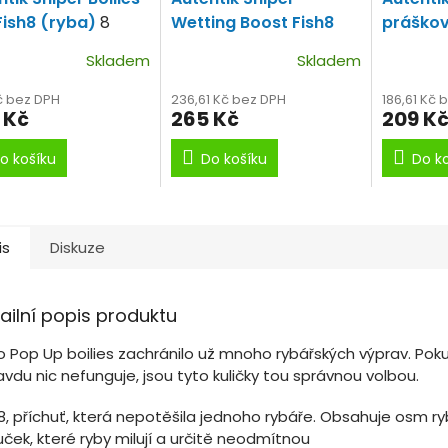
Fish8 (ryba)
8
Wetting Boost Fish8
práškov
ch Mouček!!!
(Ryba)
Wetting Boost
(ryba)
Skladem
Skladem
mouček
č bez DPH
236,61 Kč bez DPH
186,61 Kč 
 Kč
265 Kč
209 K
o košíku
Do košíku
Do k
is
Diskuze
ailní popis produktu
o Pop Up boilies zachránilo už mnoho rybářských výprav. Pok
vdu nic nefunguje, jsou tyto kuličky tou správnou volbou.
8, příchuť, která nepotěšila jednoho rybáře. Obsahuje osm ry
ček, které ryby milují a určitě neodmítnou