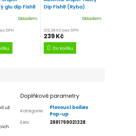
ý glu dip Fish8
Dip Fish8 (Ryba)
8 druhů rybích
Skladem
Skladem
.
bez DPH
213,39 Kč bez DPH
č
239 Kč
ošíku
Do košíku
Doplňkové parametry
ud už
Plovoucí boilies
Kategorie
:
Pop-up
EAN
:
2881759021328
bích