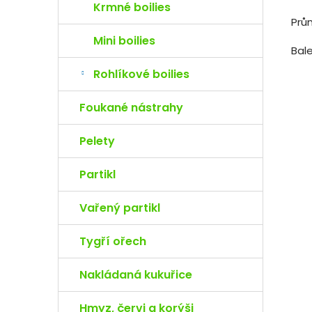
Krmné boilies
Prů
Mini boilies
Bale
Rohlíkové boilies
Foukané nástrahy
Pelety
Partikl
Vařený partikl
Tygří ořech
Nakládaná kukuřice
Hmyz, červi a korýši