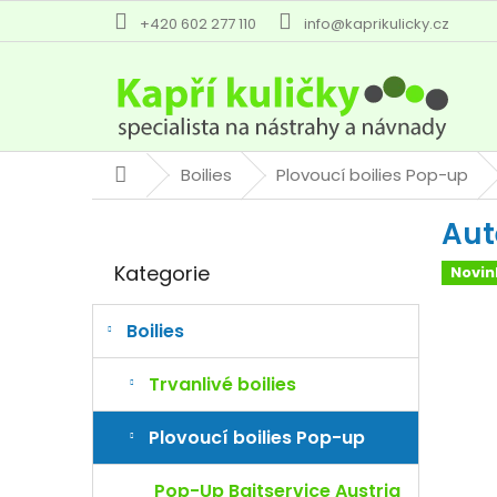
Přejít
+420 602 277 110
info@kaprikulicky.cz
na
obsah
Boilies
Plovoucí boilies Pop-up
Domů
P
Aut
o
Přeskočit
s
Kategorie
Novin
kategorie
t
r
a
Boilies
n
n
Trvanlivé boilies
í
p
Plovoucí boilies Pop-up
a
n
Pop-Up Baitservice Austria