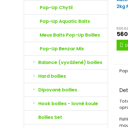
2kg 
Pop-Up Chytil
Rybí
Pop-Up Aquatic Baits
500 K
560
Meus Baits Pop-Up Boilies
D
Pop-Up Benzar Mix
Balance (vyvážené) boilies
Pop
Hard boilies
Det
Dipované boilies
Tot
Hook boilies - lovné koule
opra
Boilies Set
Fish
mou