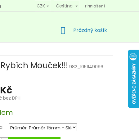
CZK
Čeština
Přihlášení
KY OCHRANY OSOBNÍCH ÚDAJŮ
KONTAKTY
NÁKUPNÍ
Prázdný košík
KOŠÍK
 Rybích Mouček!!!
982_1051149096
 Kč
Kč bez DPH
dem
a