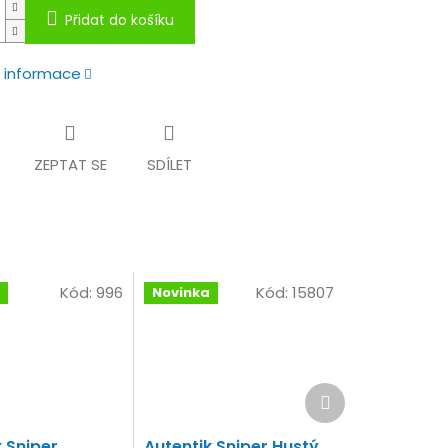
Přidat do košíku
í informace
ZEPTAT SE
SDÍLET
Kód:
996
Kód:
15807
Novinka
Další
produkt
 Sniper
Autentik Sniper Hustý