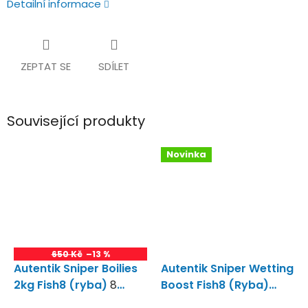
Detailní informace
ZEPTAT SE
SDÍLET
Související produkty
Novinka
650 Kč
–13 %
Autentik Sniper Boilies
Autentik Sniper Wetting
2kg Fish8 (ryba)
8
Boost Fish8 (Ryba)
Rybích Mouček!!!
Wetting Boost