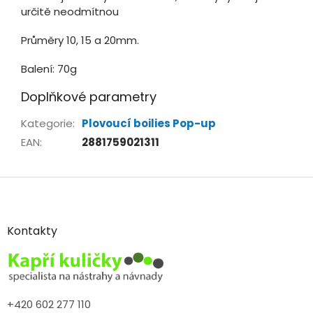
určitě neodmítnou
Průměry 10, 15 a 20mm.
Balení: 70g
Doplňkové parametry
Kategorie
:
Plovoucí boilies Pop-up
EAN
:
2881759021311
Z
á
p
a
Kontakty
t
í
+420 602 277 110