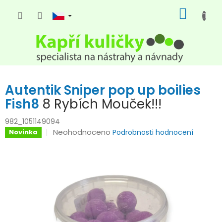
Přejít
NÁKUP
na
KOŠÍK
obsah
Autentik Sniper pop up boilies
Fish8
8 Rybích Mouček!!!
982_1051149094
Průměrné
Neohodnoceno
Novinka
Podrobnosti hodnocení
hodnocení
produktu
je
0,0
z
5
hvězdiček.