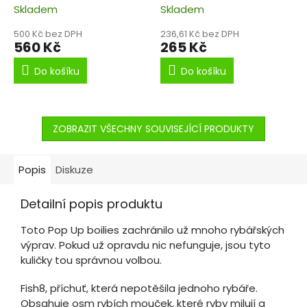
Skladem
Skladem
500 Kč bez DPH
236,61 Kč bez DPH
560 Kč
265 Kč
Do košíku
Do košíku
ZOBRAZIT VŠECHNY SOUVISEJÍCÍ PRODUKTY
Popis
Diskuze
Detailní popis produktu
Toto Pop Up boilies zachránilo už mnoho rybářských
výprav. Pokud už opravdu nic nefunguje, jsou tyto
kuličky tou správnou volbou.
Fish8, příchuť, která nepotěšila jednoho rybáře.
Obsahuje osm rybích mouček, které ryby milují a