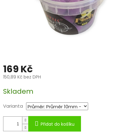
169 Kč
150,89 Kč bez DPH
Měrná
Skladem
cena:
Varianta
Přidat do košíku